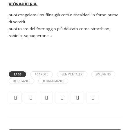
un’idea in più:
puoi congelare i muffins già cotti e riscaldarli in forno prima
di servirli.
puoi usare del formaggio più delicato come stracchino,
robiola, squaquerone…
TAGS
#CAROTE
#EMMENTALER
#MUFFINS
#ORIGANO
#PARMIGIANO