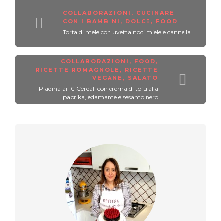
COLLABORAZIONI
,
CUCINARE
CON I BAMBINI
,
DOLCE
,
FOOD
Torta di mele con uvetta noci miele e cannella
COLLABORAZIONI
,
FOOD
,
RICETTE ROMAGNOLE
,
RICETTE
VEGANE
,
SALATO
Piadina ai 10 Cereali con crema di tofu alla
paprika, edamame e sesamo nero