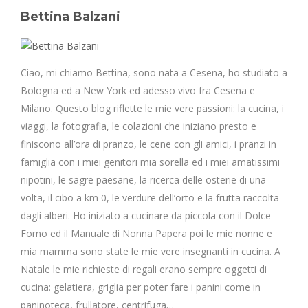
Bettina Balzani
Ciao, mi chiamo Bettina, sono nata a Cesena, ho studiato a
Bologna ed a New York ed adesso vivo fra Cesena e
Milano. Questo blog riflette le mie vere passioni: la cucina, i
viaggi, la fotografia, le colazioni che iniziano presto e
finiscono all’ora di pranzo, le cene con gli amici, i pranzi in
famiglia con i miei genitori mia sorella ed i miei amatissimi
nipotini, le sagre paesane, la ricerca delle osterie di una
volta, il cibo a km 0, le verdure dell’orto e la frutta raccolta
dagli alberi. Ho iniziato a cucinare da piccola con il Dolce
Forno ed il Manuale di Nonna Papera poi le mie nonne e
mia mamma sono state le mie vere insegnanti in cucina. A
Natale le mie richieste di regali erano sempre oggetti di
cucina: gelatiera, griglia per poter fare i panini come in
paninoteca, frullatore, centrifuga…