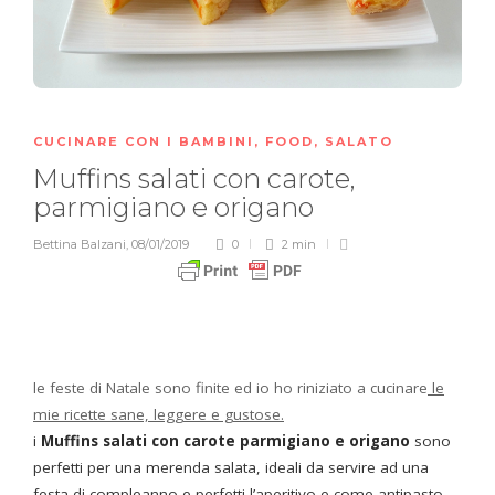
CUCINARE CON I BAMBINI
,
FOOD
,
SALATO
Muffins salati con carote,
parmigiano e origano
Bettina Balzani
,
08/01/2019
0
2 min
le feste di Natale sono finite ed io ho riniziato a cucinare
le
mie ricette sane, leggere e gustose.
i
Muffins salati con carote parmigiano e origano
sono
perfetti per una merenda salata, ideali da servire ad una
festa di compleanno e perfetti l’aperitivo e come antipasto.