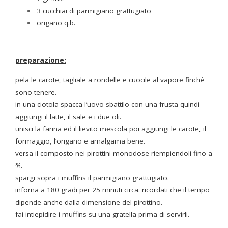
3 cucchiai di parmigiano grattugiato
origano q.b.
preparazione:
pela le carote, tagliale a rondelle e cuocile al vapore finchè
sono tenere.
in una ciotola spacca l’uovo sbattilo con una frusta quindi
aggiungi il latte, il sale e i due oli.
unisci la farina ed il lievito mescola poi aggiungi le carote, il
formaggio, l’origano e amalgama bene.
versa il composto nei pirottini monodose riempiendoli fino a
¾.
spargi sopra i muffins il parmigiano grattugiato.
inforna a 180 gradi per 25 minuti circa. ricordati che il tempo
dipende anche dalla dimensione del pirottino.
fai intiepidire i muffins su una gratella prima di servirli.