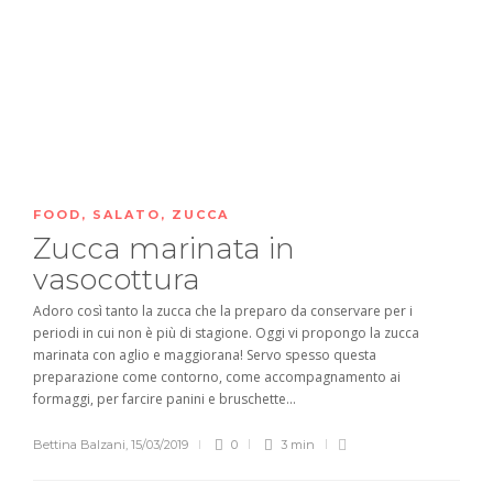
FOOD
,
SALATO
,
ZUCCA
Zucca marinata in
vasocottura
Adoro così tanto la zucca che la preparo da conservare per i
periodi in cui non è più di stagione. Oggi vi propongo la zucca
marinata con aglio e maggiorana! Servo spesso questa
preparazione come contorno, come accompagnamento ai
formaggi, per farcire panini e bruschette...
Bettina Balzani
,
15/03/2019
0
3 min