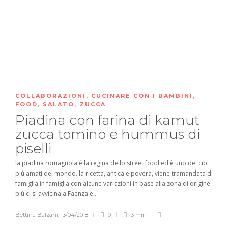
COLLABORAZIONI
,
CUCINARE CON I BAMBINI
,
FOOD
,
SALATO
,
ZUCCA
Piadina con farina di kamut
zucca tomino e hummus di
piselli
la piadina romagnola è la regina dello street food ed è uno dei cibi
più amati del mondo. la ricetta, antica e povera, viene tramandata di
famiglia in famiglia con alcune variazioni in base alla zona di origine.
più ci si avvicina a Faenza e...
Bettina Balzani
,
13/04/2018
0
3 min