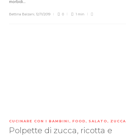
morbidi...
Bettina Balzani
,
12/11/2019
0
1 min
CUCINARE CON I BAMBINI
,
FOOD
,
SALATO
,
ZUCCA
Polpette di zucca, ricotta e