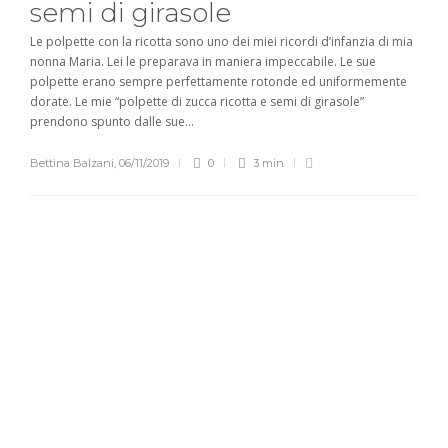
semi di girasole
Le polpette con la ricotta sono uno dei miei ricordi d’infanzia di mia
nonna Maria. Lei le preparava in maniera impeccabile. Le sue
polpette erano sempre perfettamente rotonde ed uniformemente
dorate. Le mie “polpette di zucca ricotta e semi di girasole”
prendono spunto dalle sue...
Bettina Balzani
,
06/11/2019
0
3 min