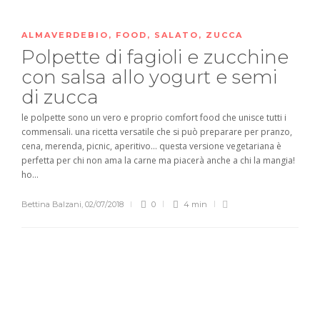
ALMAVERDEBIO
,
FOOD
,
SALATO
,
ZUCCA
Polpette di fagioli e zucchine
con salsa allo yogurt e semi
di zucca
le polpette sono un vero e proprio comfort food che unisce tutti i
commensali. una ricetta versatile che si può preparare per pranzo,
cena, merenda, picnic, aperitivo… questa versione vegetariana è
perfetta per chi non ama la carne ma piacerà anche a chi la mangia!
ho...
Bettina Balzani
,
02/07/2018
0
4 min