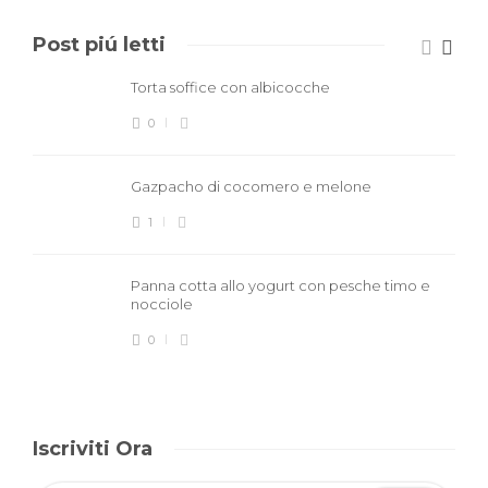
Post piú letti
Torta soffice con albicocche
0
Gazpacho di cocomero e melone
1
Panna cotta allo yogurt con pesche timo e
nocciole
0
Iscriviti Ora