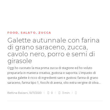
FOOD
,
SALATO
,
ZUCCA
Galette autunnale con farina
di grano saraceno, zucca,
cavolo nero, porro e semi di
girasole
Oggi ho cucinato la mia prima zucca di stagione ed ho voluto
prepararla in maniera creativa, gustosa e saporita. L’impasto di
questa galette è ricco di ingredienti sani e gustosi: farina di grano
saraceno, farina tipo 1, fiocchi di avena, olio extra vergine di oliva...
Bettina Balzani
,
10/11/2020
0
3 min