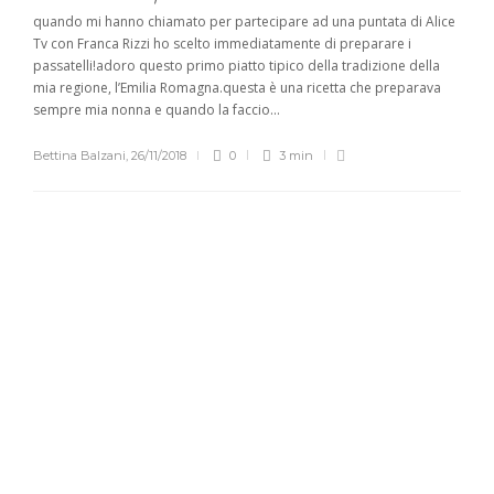
quando mi hanno chiamato per partecipare ad una puntata di Alice
Tv con Franca Rizzi ho scelto immediatamente di preparare i
passatelli!adoro questo primo piatto tipico della tradizione della
mia regione, l’Emilia Romagna.questa è una ricetta che preparava
sempre mia nonna e quando la faccio...
Bettina Balzani
,
26/11/2018
0
3 min