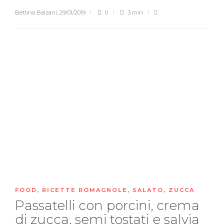
Bettina Balzani
,
29/01/2019
0
3 min
FOOD
,
RICETTE ROMAGNOLE
,
SALATO
,
ZUCCA
Passatelli con porcini, crema
di zucca, semi tostati e salvia