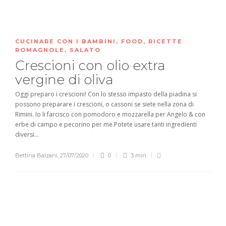
CUCINARE CON I BAMBINI
,
FOOD
,
RICETTE
ROMAGNOLE
,
SALATO
Crescioni con olio extra
vergine di oliva
Oggi preparo i crescioni! Con lo stesso impasto della piadina si
possono preparare i crescioni, o cassoni se siete nella zona di
Rimini. Io li farcisco con pomodoro e mozzarella per Angelo & con
erbe di campo e pecorino per me.Potete usare tanti ingredienti
diversi...
Bettina Balzani
,
27/07/2020
0
3 min