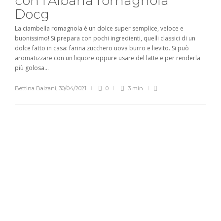
con l’Albana romagnola
Docg
La ciambella romagnola è un dolce super semplice, veloce e
buonissimo! Si prepara con pochi ingredienti, quelli classici di un
dolce fatto in casa: farina zucchero uova burro e lievito. Si può
aromatizzare con un liquore oppure usare del latte e per renderla
più golosa...
Bettina Balzani
,
30/04/2021
0
3 min