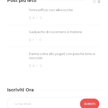
Post piú letti
Torta soffice con albicocche
0
Gazpacho di cocomero e melone
1
Panna cotta allo yogurt con pesche timo e
nocciole
0
Iscriviti Ora