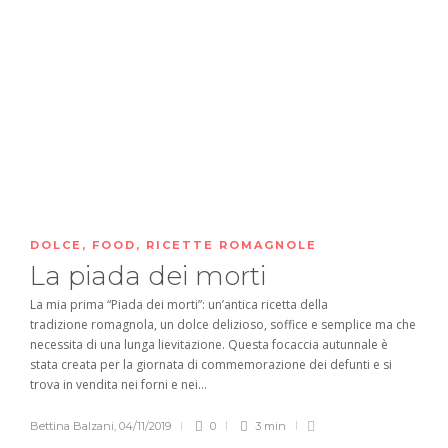
DOLCE
,
FOOD
,
RICETTE ROMAGNOLE
La piada dei morti
La mia prima “Piada dei morti”: un’antica ricetta della
tradizione romagnola, un dolce delizioso, soffice e semplice ma che
necessita di una lunga lievitazione. Questa focaccia autunnale è
stata creata per la giornata di commemorazione dei defunti e si
trova in vendita nei forni e nei...
Bettina Balzani
,
04/11/2019
0
3 min