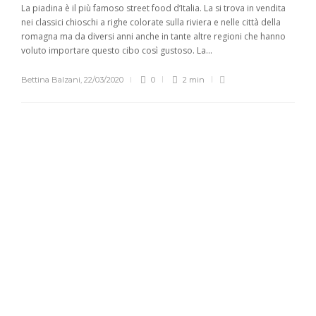
La piadina è il più famoso street food d’Italia. La si trova in vendita
nei classici chioschi a righe colorate sulla riviera e nelle città della
romagna ma da diversi anni anche in tante altre regioni che hanno
voluto importare questo cibo così gustoso. La...
Bettina Balzani
,
22/03/2020
0
2 min