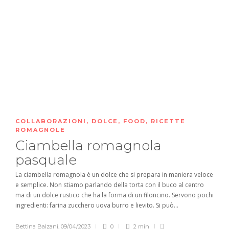
COLLABORAZIONI
,
DOLCE
,
FOOD
,
RICETTE
ROMAGNOLE
Ciambella romagnola
pasquale
La ciambella romagnola è un dolce che si prepara in maniera veloce
e semplice. Non stiamo parlando della torta con il buco al centro
ma di un dolce rustico che ha la forma di un filoncino. Servono pochi
ingredienti: farina zucchero uova burro e lievito. Si può...
Bettina Balzani
,
09/04/2023
0
2 min