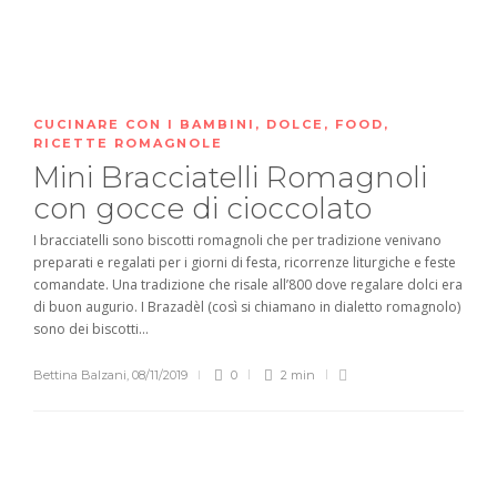
CUCINARE CON I BAMBINI
,
DOLCE
,
FOOD
,
RICETTE ROMAGNOLE
Mini Bracciatelli Romagnoli
con gocce di cioccolato
I bracciatelli sono biscotti romagnoli che per tradizione venivano
preparati e regalati per i giorni di festa, ricorrenze liturgiche e feste
comandate. Una tradizione che risale all’800 dove regalare dolci era
di buon augurio. I Brazadèl (così si chiamano in dialetto romagnolo)
sono dei biscotti...
Bettina Balzani
,
08/11/2019
0
2 min