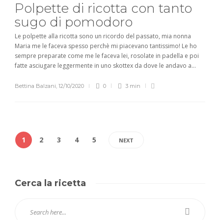
Polpette di ricotta con tanto
sugo di pomodoro
Le polpette alla ricotta sono un ricordo del passato, mia nonna
Maria me le faceva spesso perchè mi piacevano tantissimo! Le ho
sempre preparate come me le faceva lei, rosolate in padella e poi
fatte asciugare leggermente in uno skottex da dove le andavo a...
Bettina Balzani
,
12/10/2020
0
3 min
1
2
3
4
5
NEXT
Cerca la ricetta