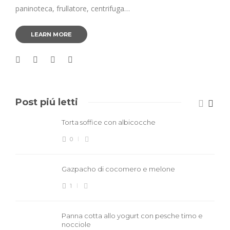
paninoteca, frullatore, centrifuga…
LEARN MORE
Post piú letti
Torta soffice con albicocche
0
Gazpacho di cocomero e melone
1
Panna cotta allo yogurt con pesche timo e
nocciole