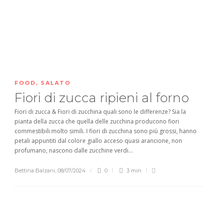
FOOD
,
SALATO
Fiori di zucca ripieni al forno
Fiori di zucca & Fiori di zucchina quali sono le differenze? Sia la
pianta della zucca che quella delle zucchina producono fiori
commestibili molto simili. I fiori di zucchina sono più grossi, hanno
petali appuntiti dal colore giallo acceso quasi arancione, non
profumano, nascono dalle zucchine verdi...
Bettina Balzani
,
08/07/2024
0
3 min