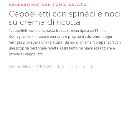
COLLABORAZIONI
,
FOOD
,
SALATO
Cappelletti con spinaci e noci
su crema di ricotta
I cappelletti sono una pasta fresca ripiena tipica dell’Emilia
Romagna. Farli in casa è una vera e propria tradizione, in ogni
famiglia si prepara una farcitura (da noi si chiama “compenso”) con
una propria personale ricetta. Ogni tanto mi piace assaggiare e
provare i cappelletti...
Bettina Balzani
,
14/12/2023
0
2 min