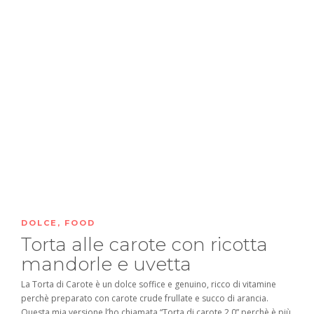
DOLCE
,
FOOD
Torta alle carote con ricotta
mandorle e uvetta
La Torta di Carote è un dolce soffice e genuino, ricco di vitamine
perchè preparato con carote crude frullate e succo di arancia.
Questa mia versione l’ho chiamata “Torta di carote 2.0” perchè è più