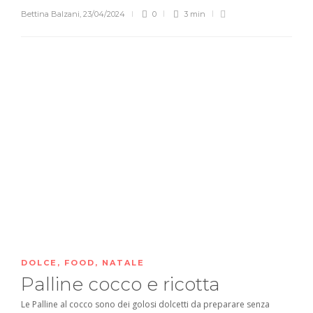
Bettina Balzani
,
23/04/2024
0
3 min
DOLCE
,
FOOD
,
NATALE
Palline cocco e ricotta
Le Palline al cocco sono dei golosi dolcetti da preparare senza