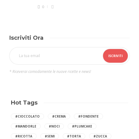
0
Iscriviti Ora
* Riceverai comodamente le nuove ricette e news!
Hot Tags
#CIOCCOLATO
#CREMA
#FONDENTE
#MANDORLE
#NOCI
#PLUMCAKE
#RICOTTA
#SEMI
#TORTA
#ZUCCA