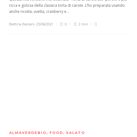
ricca e golosa della classica torta di carote. L’ho preparata usando
anche ricotta, uvetta, cranberry e...
Bettina Balzani
,
25/06/2021
0
2 min
ALMAVERDEBIO
,
FOOD
,
SALATO