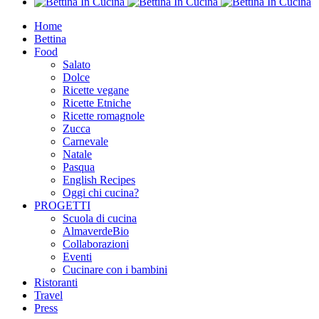
Home
Bettina
Food
Salato
Dolce
Ricette vegane
Ricette Etniche
Ricette romagnole
Zucca
Carnevale
Natale
Pasqua
English Recipes
Oggi chi cucina?
PROGETTI
Scuola di cucina
AlmaverdeBio
Collaborazioni
Eventi
Cucinare con i bambini
Ristoranti
Travel
Press