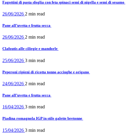
Fagottini di pasta sfoglia con feta spinaci semi di nigella e semi di sesamo
26/06/2026
2 min
read
Pane all’uvetta e frutta secca
26/06/2026
2 min
read
Clafoutis alle ciliegie e mandorle
25/06/2026
3 min
read
Peperoni ripieni di ricotta tonno acciughe e origano
24/06/2026
2 min
read
Pane all’uvetta e frutta secca
16/04/2026
3 min
read
Piadina romagnola IGP in stile galette bretonne
15/04/2026
3 min
read