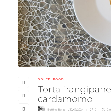
DOLCE
,
FOOD
Torta frangipane
cardamomo
Bettina Balzani
,
30/07/2024
0
2 