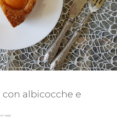
 con albicocche e
min
read