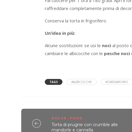
Fai cuocere per 1 ora a 180 gradi. Apri il forn
raffreddare completamente prima di decorar
Conserva la torta in frigorifero.
Un’idea in più:
Alcune sostituzioni: se usi le
noci
al posto d
cambiare le albicocche con le
pesche noci
TAGS
#ALBICOCCHE
#CARDAMOMO
DOLCE
,
FOOD
Torta di prugne con crumble alle
mandorle e cannella