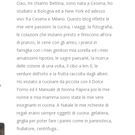
Ciao, mi chiamo Bettina, sono nata a Cesena, ho
studiato a Bologna ed a New York ed adesso
vivo fra Cesena e Milano. Questo blog riflette le
mie vere passioni: la cucina, i viaggi, la fotografia,
le colazioni che iniziano presto e finiscono all’ora
di pranzo, le cene con gli amici, i pranzi in
famiglia con i miei genitori mia sorella ed i miei
amatissimi nipotini, le sagre paesane, la ricerca
delle osterie di una volta, il cibo a km 0, le
verdure dell’orto e la frutta raccolta dagli alberi.
Ho iniziato a cucinare da piccola con il Dolce
o
Forno ed il Manuale di Nonna Papera poi le mie
nonne e mia mamma sono state le mie vere
insegnanti in cucina. A Natale le mie richieste di
regali erano sempre oggetti di cucina: gelatiera,
griglia per poter fare i panini come in paninoteca,
frullatore, centrifuga…