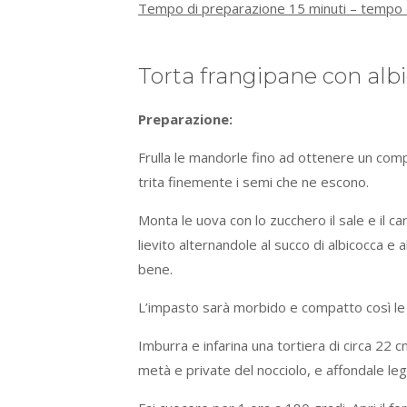
Tempo di preparazione 15 minuti – tempo d
Torta frangipane con al
Preparazione:
Frulla le mandorle fino ad ottenere un com
trita finemente i semi che ne escono.
Monta le uova con lo zucchero il sale e il 
lievito alternandole al succo di albicocca e 
bene.
L’impasto sarà morbido e compatto così le 
Imburra e infarina una tortiera di circa 22 
metà e private del nocciolo, e affondale l