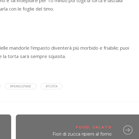
o e fai intiepidire per 10 minuti poi togli la torta e lasciala
la con le foglie del timo.
elle mandorle l’impasto diventerà più morbido e friabile; puoi
e la torta sarà sempre squisita.
#FRANGIPANE
#TORTA
FOOD
,
SALATO
Fiori di zucca ripieni al forno