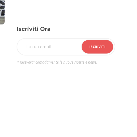
Iscriviti Ora
* Riceverai comodamente le nuove ricette e news!