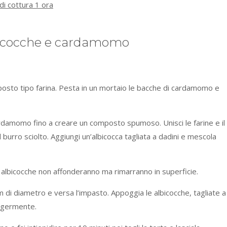
i cottura 1 ora
bicocche e cardamomo
posto tipo farina. Pesta in un mortaio le bacche di cardamomo e
cardamomo fino a creare un composto spumoso. Unisci le farine e il
al burro sciolto. Aggiungi un’albicocca tagliata a dadini e mescola
albicocche non affonderanno ma rimarranno in superficie.
cm di diametro e versa l’impasto. Appoggia le albicocche, tagliate a
eggermente.