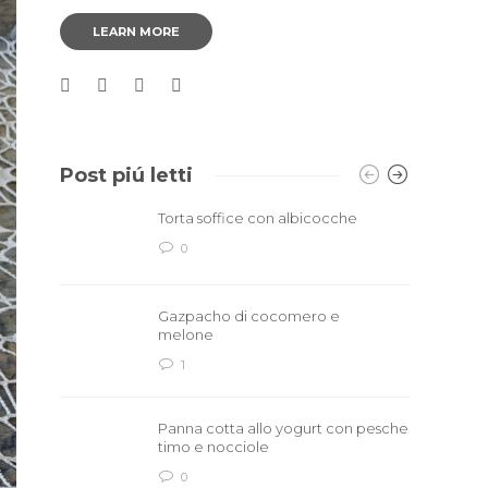
LEARN MORE
Post piú letti
Torta soffice con albicocche
0
Gazpacho di cocomero e
melone
1
Panna cotta allo yogurt con pesche
timo e nocciole
0