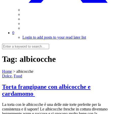
0
Login to add posts to your read later list
Tag:
albicocche
Home
>
albicocche
Dolce
,
Food
Torta frangipane con albicocche e
cardamomo
La torta con le albicocche è una delle mie torte preferite per la
consistenza e il sapore! Le albicocche fresche in cottura diventano
leggermente aspre e succose e si sposano molto bene con la