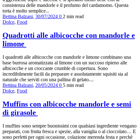
consistenza delle mandorle e il profumo del cardamomo. Questa
torta è molto semplice...
Bettina Balzani
,
30/07/2024
0
2 min
read
Dolce
,
Food
Quadrotti alle albicocche con mandorle e
limone
I quadrotti alle albicocche con mandorle e limone combinano una
base burrosa aromatizzata al limone con un succoso ripieno alle
albicocche e un croccante crumble di copertura. Sono
incredibilmente facili da preparare e assolutamente squisiti sia al
naturale che serviti con una pallina di gelato....
Bettina Balzani
,
20/05/2024
0
5 min
read
Dolce
,
Food
Muffins con albicocche mandorle e semi
di girasole
I muffins sono sempre buonissimi con qualsiasi ingrediente vengano
preparati, con frutta fresca e spezie, alla vaniglia o al cioccolato… E
sono perfetti per ogni occasione, colazione merenda festa e perchè