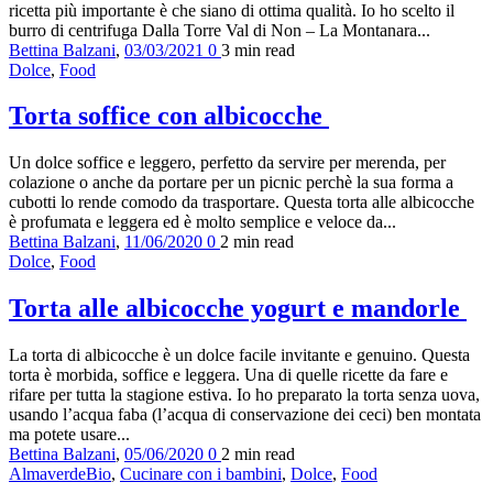
ricetta più importante è che siano di ottima qualità. Io ho scelto il
burro di centrifuga Dalla Torre Val di Non – La Montanara...
Bettina Balzani
,
03/03/2021
0
3 min
read
Dolce
,
Food
Torta soffice con albicocche
Un dolce soffice e leggero, perfetto da servire per merenda, per
colazione o anche da portare per un picnic perchè la sua forma a
cubotti lo rende comodo da trasportare. Questa torta alle albicocche
è profumata e leggera ed è molto semplice e veloce da...
Bettina Balzani
,
11/06/2020
0
2 min
read
Dolce
,
Food
Torta alle albicocche yogurt e mandorle
La torta di albicocche è un dolce facile invitante e genuino. Questa
torta è morbida, soffice e leggera. Una di quelle ricette da fare e
rifare per tutta la stagione estiva. Io ho preparato la torta senza uova,
usando l’acqua faba (l’acqua di conservazione dei ceci) ben montata
ma potete usare...
Bettina Balzani
,
05/06/2020
0
2 min
read
AlmaverdeBio
,
Cucinare con i bambini
,
Dolce
,
Food