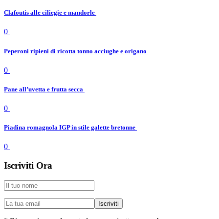
Clafoutis alle ciliegie e mandorle
0
Peperoni ripieni di ricotta tonno acciughe e origano
0
Pane all’uvetta e frutta secca
0
Piadina romagnola IGP in stile galette bretonne
0
Iscriviti Ora