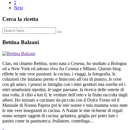
2
Next
Cerca la ricetta
Bettina Balzani
Ciao, mi chiamo Bettina, sono nata a Cesena, ho studiato a Bologna
ed a New York ed adesso vivo fra Cesena e Milano. Questo blog
riflette le mie vere passioni: la cucina, i viaggi, la fotografia, le
colazioni che iniziano presto e finiscono all’ora di pranzo, le cene
con gli amici, i pranzi in famiglia con i miei genitori mia sorella ed i
miei amatissimi nipotini, le sagre paesane, la ricerca delle osterie di
una volta, il cibo a km 0, le verdure dell’orto e la frutta raccolta dagli
alberi. Ho iniziato a cucinare da piccola con il Dolce Forno ed il
Manuale di Nonna Papera poi le mie nonne e mia mamma sono state
le mie vere insegnanti in cucina. A Natale le mie richieste di regali
erano sempre oggetti di cucina: gelatiera, griglia per poter fare i
panini come in paninoteca, frullatore, centrifuga…