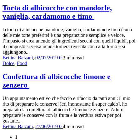
Torta di albicocche con mandorle,
vaniglia, cardamomo e timo
la torta di albicocche mandorle, vaniglia, cardamomo e timo è una
delle mie torte preferite! è una preparazione semplice e veloce,
l’impasto si crea unendo gli ingredienti secchi con quelli liquidi, poi
il composto si versa in una tortiera rivestita con carta forno e si
aggiungono...
Bettina Balzani
,
02/07/2019
0
3 min
read
Dolce
,
Food
Confettura di albicocche limone e
zenzero
Un appuntamento estivo che faccio e rifaccio da tanti anni: il mio
rito di preparare le conserve! Ieri [nonostante il super caldo], ho
preparato la confettura di albicocche limone e zenzero. Adoro
preparare le conserve con la frutta e la verdura estiva per poi
gustarle...
Bettina Balzani
,
27/06/2019
0
4 min
read
1