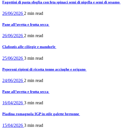
Fagottini di pasta sfoglia con feta spinaci semi di nigella e semi di sesamo
26/06/2026
2 min
read
Pane all’uvetta e frutta secca
26/06/2026
2 min
read
Clafoutis alle ciliegie e mandorle
25/06/2026
3 min
read
Peperoni ripieni di ricotta tonno acciughe e origano
24/06/2026
2 min
read
Pane all’uvetta e frutta secca
16/04/2026
3 min
read
Piadina romagnola IGP in stile galette bretonne
15/04/2026
3 min
read