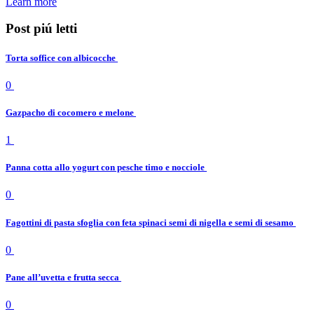
Learn more
Post piú letti
Torta soffice con albicocche
0
Gazpacho di cocomero e melone
1
Panna cotta allo yogurt con pesche timo e nocciole
0
Fagottini di pasta sfoglia con feta spinaci semi di nigella e semi di sesamo
0
Pane all’uvetta e frutta secca
0