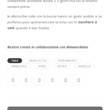
solitamente dovrebbe durare 2-3 giorni ma noi la finiamo
sempre prima…
le albicocche cotte con la buccia hanno un gusto acidulo e se
preferisci puoi spolverarizzare la torta con lo
zucchero a
velo
quando è ben fredda.
Ricetta creata in collaborazione con Almaverdebio
TAGS
#ALBICOCCHE
#CARDAMOMO
#MANDORLE
#TIMO
#TORTA
#VANIGLIA