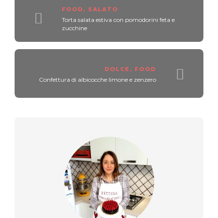
FOOD
,
SALATO
Torta salata estiva con pomodorini feta e
zucchine
DOLCE
,
FOOD
Confettura di albicocche limone e zenzero