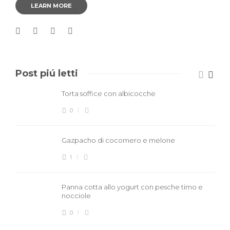
LEARN MORE
Post piú letti
Torta soffice con albicocche
0
Gazpacho di cocomero e melone
1
Panna cotta allo yogurt con pesche timo e
nocciole
0