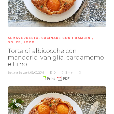
ALMAVERDEBIO
,
CUCINARE CON I BAMBINI
,
DOLCE
,
FOOD
Torta di albicocche con
mandorle, vaniglia, cardamomo
e timo
Bettina Balzani
,
02/07/2019
0
3 min