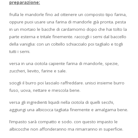
preparazione:
frulla le mandorle fino ad ottenere un composto tipo farina,
oppure puoi usare una farina di mandorle già pronta. pesta
in un mortaio le bacche di cardamomo dopo che hai tolto la
parte esterna e tritale finemente. raccogli i semi dal baccello
della vaniglia: con un coltello schiaccialo poi taglialo e togli
tutti i semi.
versa in una ciotola capiente farina di mandorle, spezie,
zuccheri, lievito, farine e sale.
sciogli il burro poi lascialo raffreddare. unisci insieme burro
fuso, uova, nettare e mescola bene.
versa gli ingredienti liquidi nella ciotola di quelli secchi,
aggiungi una albicocca tagliata finemente e amalgama bene.
l’impasto sarà compatto e sodo. con questo impasto le
albicocche non affonderanno ma rimarranno in superficie.