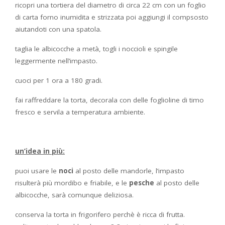
ricopri una tortiera del diametro di circa 22 cm con un foglio
di carta forno inumidita e strizzata poi aggiungi il compsosto
aiutandoti con una spatola.
taglia le albicocche a metà, togli i noccioli e spingile
leggermente nell’impasto.
cuoci per 1 ora a 180 gradi.
fai raffreddare la torta, decorala con delle foglioline di timo
fresco e servila a temperatura ambiente.
un’idea in più:
puoi usare le
noci
al posto delle mandorle, l’impasto
risulterà più mordibo e friabile, e le
pesche
al posto delle
albicocche, sarà comunque deliziosa.
conserva la torta in frigorifero perchè è ricca di frutta.