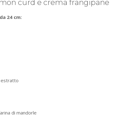
lemon curd e crema frangipane
 da 24 cm:
i estratto
arina di mandorle