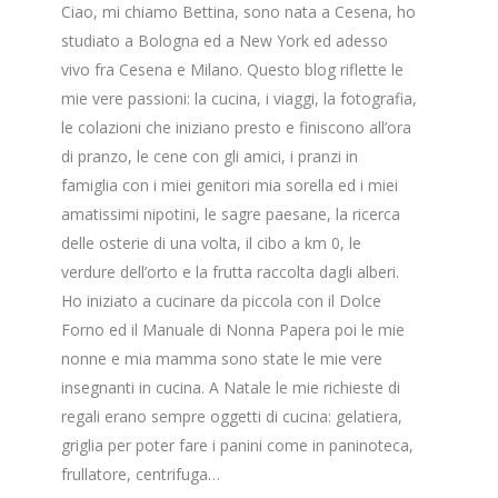
Ciao, mi chiamo Bettina, sono nata a Cesena, ho
studiato a Bologna ed a New York ed adesso
vivo fra Cesena e Milano. Questo blog riflette le
mie vere passioni: la cucina, i viaggi, la fotografia,
le colazioni che iniziano presto e finiscono all’ora
di pranzo, le cene con gli amici, i pranzi in
famiglia con i miei genitori mia sorella ed i miei
amatissimi nipotini, le sagre paesane, la ricerca
delle osterie di una volta, il cibo a km 0, le
verdure dell’orto e la frutta raccolta dagli alberi.
Ho iniziato a cucinare da piccola con il Dolce
Forno ed il Manuale di Nonna Papera poi le mie
nonne e mia mamma sono state le mie vere
insegnanti in cucina. A Natale le mie richieste di
regali erano sempre oggetti di cucina: gelatiera,
griglia per poter fare i panini come in paninoteca,
frullatore, centrifuga…