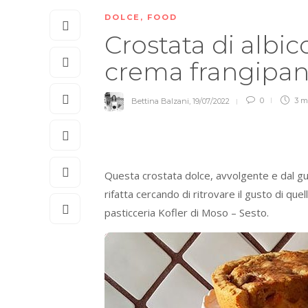
DOLCE
,
FOOD
Crostata di albi
crema frangipa
Bettina Balzani
,
19/07/2022
0
3 m
Questa crostata dolce, avvolgente e dal gust
rifatta cercando di ritrovare il gusto di quel
pasticceria Kofler di Moso – Sesto.