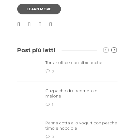
LEARN MORE
Post piú letti
Torta soffice con albicocche
0
Gazpacho di cocomero e
melone
1
Panna cotta allo yogurt con pesche
timo e nocciole
0