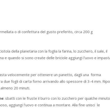
mellata o di confettura del gusto preferito, circa 200 g
ciotola della planetaria con la foglia la farina, lo zucchero, il sale, il
cchina e quando si sono create delle briciole aggiungi l’uovo e impast
mpasta velocemente per ottenere un panetto, dagli una forma
ra due fogli di carta forno arrivando allo spessore di 3-4 mm. Ripo
r almeno 20 minuti.
ne
: sbatti con le fruste il burro con lo zucchero per qualche minuto
o, aggiungi l’uovo e continua a montare. Alla fine unisci le