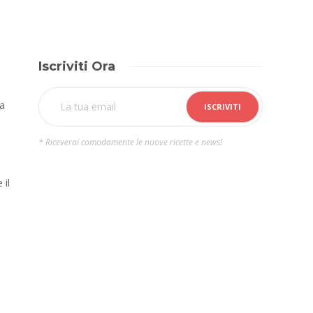
Iscriviti Ora
a
* Riceverai comodamente le nuove ricette e news!
 il