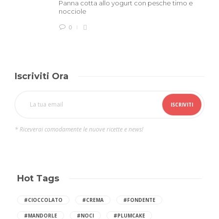
Panna cotta allo yogurt con pesche timo e
nocciole
0
Iscriviti Ora
* Riceverai comodamente le nuove ricette e news!
Hot Tags
#CIOCCOLATO
#CREMA
#FONDENTE
#MANDORLE
#NOCI
#PLUMCAKE