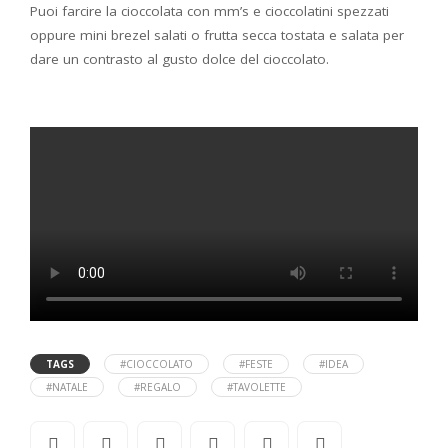
Puoi farcire la cioccolata con mm’s e cioccolatini spezzati
oppure mini brezel salati o frutta secca tostata e salata per
dare un contrasto al gusto dolce del cioccolato.
TAGS
#CIOCCOLATO
#FESTE
#IDEA
#NATALE
#REGALO
#TAVOLETTE