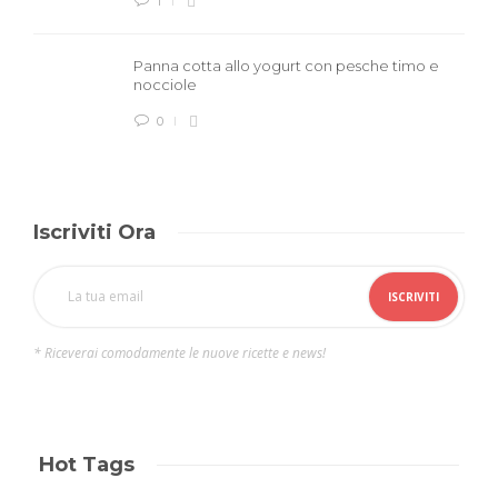
1
Panna cotta allo yogurt con pesche timo e
nocciole
0
Iscriviti Ora
* Riceverai comodamente le nuove ricette e news!
Hot Tags