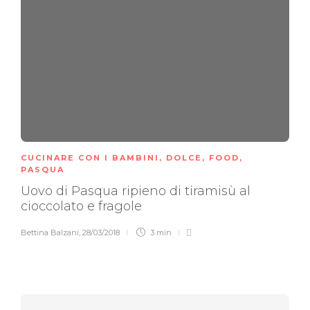
CUCINARE CON I BAMBINI
,
DOLCE
,
FOOD
,
PASQUA
Uovo di Pasqua ripieno di tiramisù al
cioccolato e fragole
Bettina Balzani
,
28/03/2018
3 min