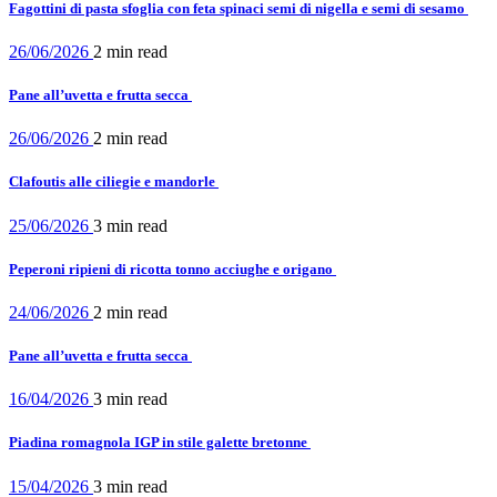
Fagottini di pasta sfoglia con feta spinaci semi di nigella e semi di sesamo
26/06/2026
2 min
read
Pane all’uvetta e frutta secca
26/06/2026
2 min
read
Clafoutis alle ciliegie e mandorle
25/06/2026
3 min
read
Peperoni ripieni di ricotta tonno acciughe e origano
24/06/2026
2 min
read
Pane all’uvetta e frutta secca
16/04/2026
3 min
read
Piadina romagnola IGP in stile galette bretonne
15/04/2026
3 min
read