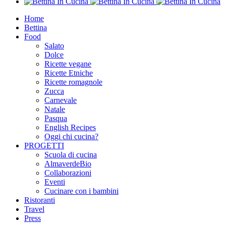
Home
Bettina
Food
Salato
Dolce
Ricette vegane
Ricette Etniche
Ricette romagnole
Zucca
Carnevale
Natale
Pasqua
English Recipes
Oggi chi cucina?
PROGETTI
Scuola di cucina
AlmaverdeBio
Collaborazioni
Eventi
Cucinare con i bambini
Ristoranti
Travel
Press