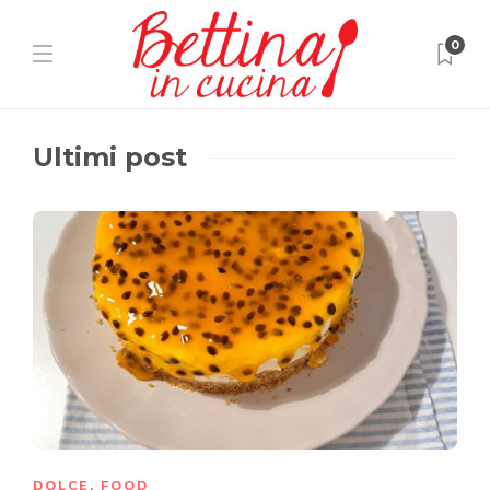
0
Ultimi post
DOLCE
,
FOOD