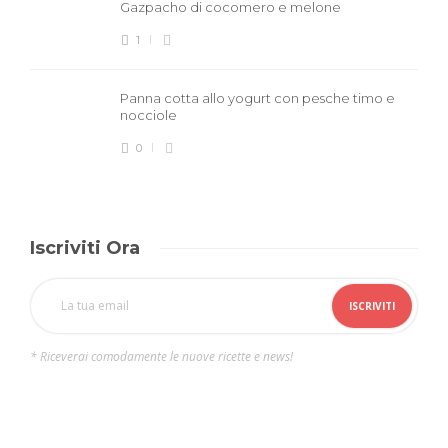
Gazpacho di cocomero e melone
1
Panna cotta allo yogurt con pesche timo e
nocciole
0
Iscriviti Ora
* Riceverai comodamente le nuove ricette e news!