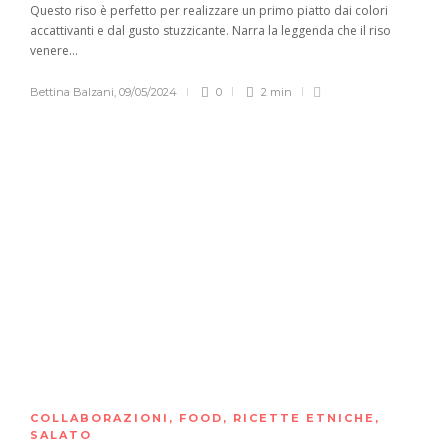
Questo riso è perfetto per realizzare un primo piatto dai colori
accattivanti e dal gusto stuzzicante. Narra la leggenda che il riso
venere...
Bettina Balzani
,
09/05/2024
0
2 min
COLLABORAZIONI
,
FOOD
,
RICETTE ETNICHE
,
SALATO