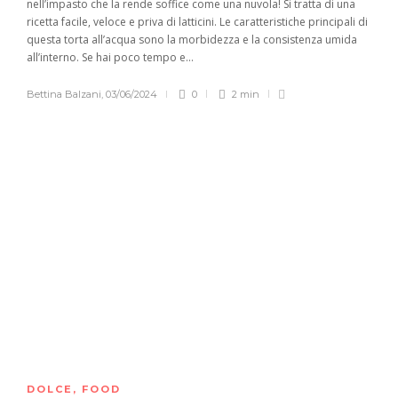
nell’impasto che la rende soffice come una nuvola! Si tratta di una
ricetta facile, veloce e priva di latticini. Le caratteristiche principali di
questa torta all’acqua sono la morbidezza e la consistenza umida
all’interno. Se hai poco tempo e...
Bettina Balzani
,
03/06/2024
0
2 min
DOLCE
,
FOOD