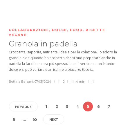
COLLABORAZIONI
,
DOLCE
,
FOOD
,
RICETTE
VEGANE
Granola in padella
Croccante, saporita, nutriente, ideale per la colazione. Io adoro la
granola e da quando ho scoperto che si può preparare anche in
padella la faccio ancora più spesso. La mia versione non è tanto
dolce e si può variare e arricchire a piacere. Ecco i...
Bettina Balzani
,
07/05/2024
0
4 min
1
2
3
4
5
6
7
PREVIOUS
8
…
65
NEXT