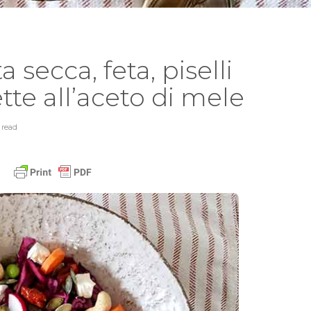
a secca, feta, piselli
ette all’aceto di mele
n
read