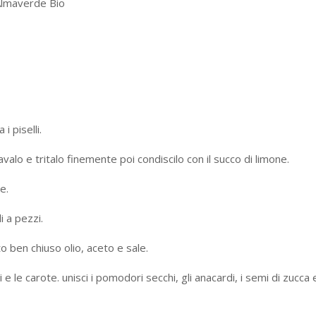
 Almaverde Bio
i piselli.
avalo e tritalo finemente poi condiscilo con il succo di limone.
e.
i a pezzi.
o ben chiuso olio, aceto e sale.
elli e le carote. unisci i pomodori secchi, gli anacardi, i semi di zucca 