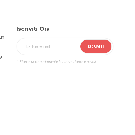
Iscriviti Ora
 un
o
!
* Riceverai comodamente le nuove ricette e news!