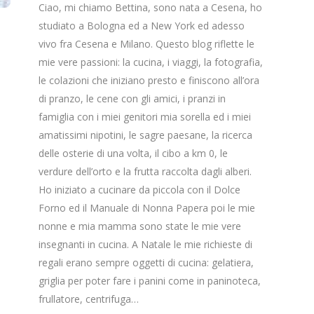
Ciao, mi chiamo Bettina, sono nata a Cesena, ho
studiato a Bologna ed a New York ed adesso
vivo fra Cesena e Milano. Questo blog riflette le
mie vere passioni: la cucina, i viaggi, la fotografia,
le colazioni che iniziano presto e finiscono all’ora
di pranzo, le cene con gli amici, i pranzi in
famiglia con i miei genitori mia sorella ed i miei
amatissimi nipotini, le sagre paesane, la ricerca
delle osterie di una volta, il cibo a km 0, le
verdure dell’orto e la frutta raccolta dagli alberi.
Ho iniziato a cucinare da piccola con il Dolce
Forno ed il Manuale di Nonna Papera poi le mie
nonne e mia mamma sono state le mie vere
insegnanti in cucina. A Natale le mie richieste di
regali erano sempre oggetti di cucina: gelatiera,
griglia per poter fare i panini come in paninoteca,
frullatore, centrifuga…