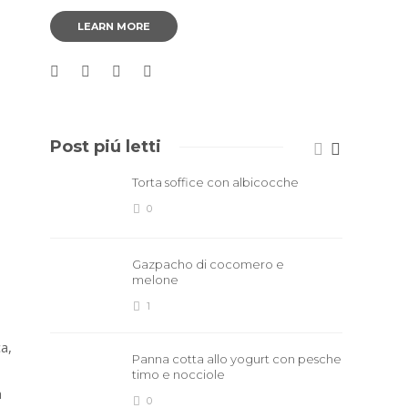
LEARN MORE
Post piú letti
Torta soffice con albicocche
0
Gazpacho di cocomero e
melone
1
a,
Panna cotta allo yogurt con pesche
timo e nocciole
a
0