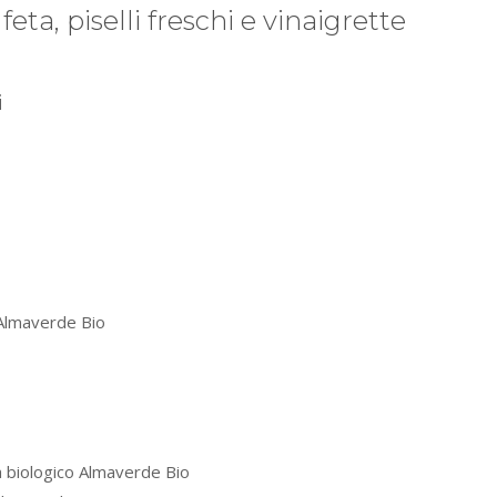
feta, piselli freschi e vinaigrette
i
 Almaverde Bio
iva biologico Almaverde Bio