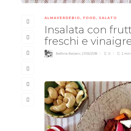
ALMAVERDEBIO
,
FOOD
,
SALATO
Insalata con frutt
freschi e vinaigr
Bettina Balzani
,
21/05/2018
0
2 mi