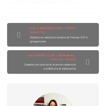
COLLABORAZIONI
,
FOOD
,
SALATO
Risotto al radicchio tardivo di Treviso IGP e
gorgonzola
CUCINARE CON I BAMBINI
,
DOLCE
,
FOOD
Galette con scorze di arancia ripiena di
confettura di albicocche