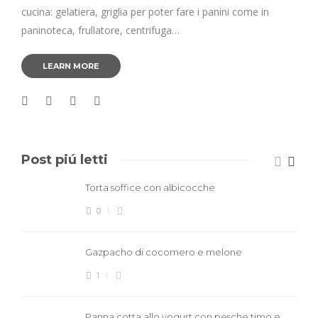
cucina: gelatiera, griglia per poter fare i panini come in
paninoteca, frullatore, centrifuga…
LEARN MORE
Post piú letti
Torta soffice con albicocche
0
Gazpacho di cocomero e melone
1
Panna cotta allo yogurt con pesche timo e