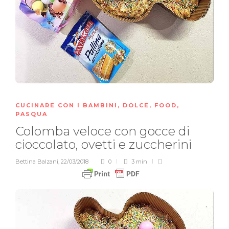
CUCINARE CON I BAMBINI
,
DOLCE
,
FOOD
,
PASQUA
Colomba veloce con gocce di
cioccolato, ovetti e zuccherini
Bettina Balzani
,
22/03/2018
0
3 min