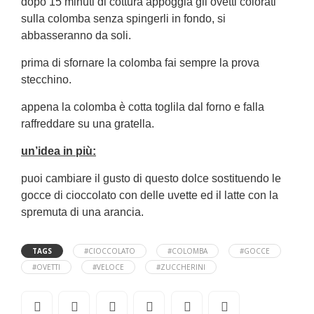
dopo 15 minuti di cottura appoggia gli ovetti colorati
sulla colomba senza spingerli in fondo, si
abbasseranno da soli.
prima di sfornare la colomba fai sempre la prova
stecchino.
appena la colomba è cotta toglila dal forno e falla
raffreddare su una gratella.
un’idea in più:
puoi cambiare il gusto di questo dolce sostituendo le
gocce di cioccolato con delle uvette ed il latte con la
spremuta di una arancia.
TAGS
#CIOCCOLATO
#COLOMBA
#GOCCE
#OVETTI
#VELOCE
#ZUCCHERINI