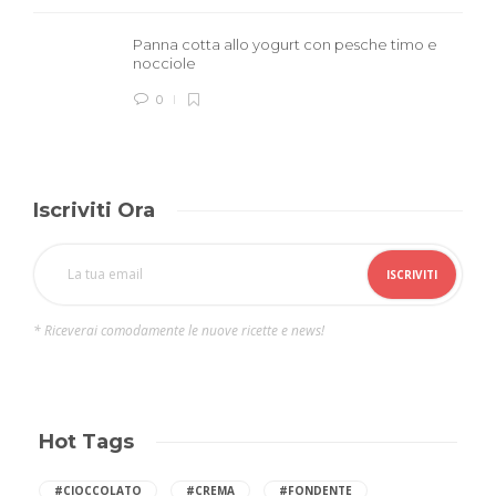
Panna cotta allo yogurt con pesche timo e
nocciole
0
Iscriviti Ora
* Riceverai comodamente le nuove ricette e news!
Hot Tags
#CIOCCOLATO
#CREMA
#FONDENTE