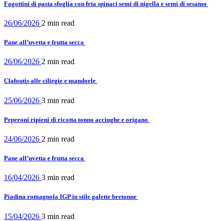
Fagottini di pasta sfoglia con feta spinaci semi di nigella e semi di sesamo
26/06/2026
2 min
read
Pane all’uvetta e frutta secca
26/06/2026
2 min
read
Clafoutis alle ciliegie e mandorle
25/06/2026
3 min
read
Peperoni ripieni di ricotta tonno acciughe e origano
24/06/2026
2 min
read
Pane all’uvetta e frutta secca
16/04/2026
3 min
read
Piadina romagnola IGP in stile galette bretonne
15/04/2026
3 min
read