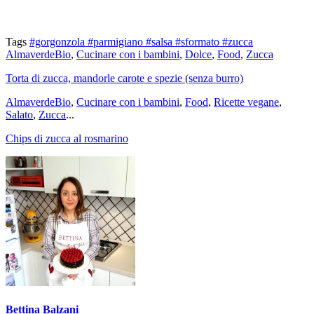
Tags
#gorgonzola
#parmigiano
#salsa
#sformato
#zucca
AlmaverdeBio
,
Cucinare con i bambini
,
Dolce
,
Food
,
Zucca
Torta di zucca, mandorle carote e spezie (senza burro)
AlmaverdeBio
,
Cucinare con i bambini
,
Food
,
Ricette vegane
,
Salato
,
Zucca
...
Chips di zucca al rosmarino
Bettina Balzani