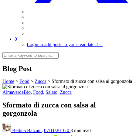
0
Login to add posts to your read later list
Blog Post
Home
>
Food
>
Zucca
>
Sformato di zucca con salsa al gorgonzola
AlmaverdeBio
,
Food
,
Salato
,
Zucca
Sformato di zucca con salsa al
gorgonzola
Bettina Balzani
,
07/11/2016
0
3 min
read