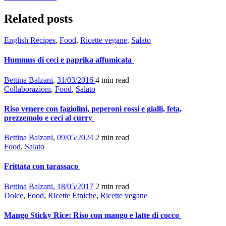
Related posts
English Recipes
,
Food
,
Ricette vegane
,
Salato
Hummus di ceci e paprika affumicata
Bettina Balzani
,
31/03/2016
4 min
read
Collaborazioni
,
Food
,
Salato
Riso venere con fagiolini, peperoni rossi e gialli, feta,
prezzemolo e ceci al curry
Bettina Balzani
,
09/05/2024
2 min
read
Food
,
Salato
Frittata con tarassaco
Bettina Balzani
,
18/05/2017
2 min
read
Dolce
,
Food
,
Ricette Etniche
,
Ricette vegane
Mango Sticky Rice: Riso con mango e latte di cocco