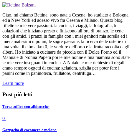
Ciao, mi chiamo Bettina, sono nata a Cesena, ho studiato a Bologna
ed a New York ed adesso vivo fra Cesena e Milano. Questo blog
riflette le mie vere passioni: la cucina, i viaggi, la fotografia, le
colazioni che iniziano presto e finiscono all’ora di pranzo, le cene
con gli amici, i pranzi in famiglia con i miei genitori mia sorella ed i
miei amatissimi nipotini, le sagre paesane, la ricerca delle osterie di
una volta, il cibo a km 0, le verdure dell’orto e la frutta raccolta dagli
alberi. Ho iniziato a cucinare da piccola con il Dolce Forno ed il
Manuale di Nonna Papera poi le mie nonne e mia mamma sono state
le mie vere insegnanti in cucina. A Natale le mie richieste di regali
erano sempre oggetti di cucina: gelatiera, griglia per poter fare i
panini come in paninoteca, frullatore, centrifuga…
Learn more
Post piú letti
Torta soffice con albicocche
0
Gazpacho di cocomero e melone