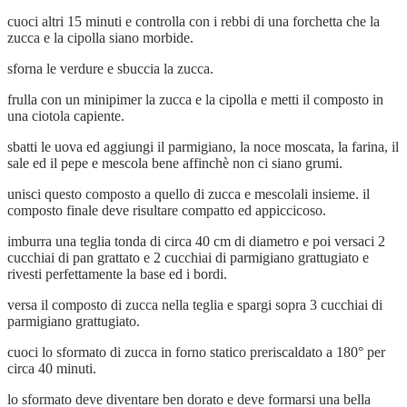
cuoci altri 15 minuti e controlla con i rebbi di una forchetta che la
zucca e la cipolla siano morbide.
sforna le verdure e sbuccia la zucca.
frulla con un minipimer la zucca e la cipolla e metti il composto in
una ciotola capiente.
sbatti le uova ed aggiungi il parmigiano, la noce moscata, la farina, il
sale ed il pepe e mescola bene affinchè non ci siano grumi.
unisci questo composto a quello di zucca e mescolali insieme. il
composto finale deve risultare compatto ed appiccicoso.
imburra una teglia tonda di circa 40 cm di diametro e poi versaci 2
cucchiai di pan grattato e 2 cucchiai di parmigiano grattugiato e
rivesti perfettamente la base ed i bordi.
versa il composto di zucca nella teglia e spargi sopra 3 cucchiai di
parmigiano grattugiato.
cuoci lo sformato di zucca in forno statico preriscaldato a 180° per
circa 40 minuti.
lo sformato deve diventare ben dorato e deve formarsi una bella