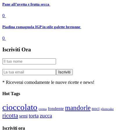
Pane all’uvetta e frutta secca
0
Piadina romagnola IGP in stile galette bretonne
0
Iscriviti Ora
* Riceverai comodamente le nuove ricette e news!
Hot Tags
cioccolato
mandorle
fondente
noci
plumcake
crema
ricotta
torta
zucca
semi
Iscriviti ora