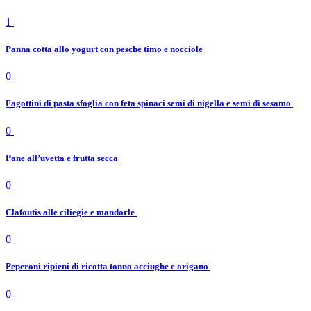
1
Panna cotta allo yogurt con pesche timo e nocciole
0
Fagottini di pasta sfoglia con feta spinaci semi di nigella e semi di sesamo
0
Pane all’uvetta e frutta secca
0
Clafoutis alle ciliegie e mandorle
0
Peperoni ripieni di ricotta tonno acciughe e origano
0