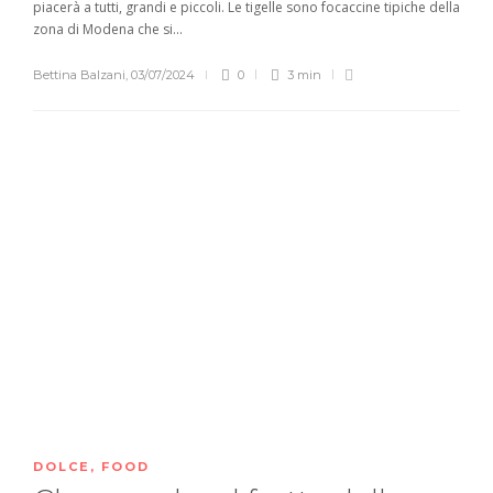
piacerà a tutti, grandi e piccoli. Le tigelle sono focaccine tipiche della
zona di Modena che si...
Bettina Balzani
,
03/07/2024
0
3 min
DOLCE
,
FOOD