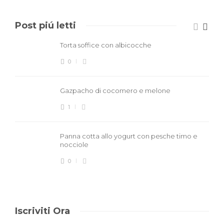
Post piú letti
Torta soffice con albicocche
0
Gazpacho di cocomero e melone
1
Panna cotta allo yogurt con pesche timo e
nocciole
0
Iscriviti Ora