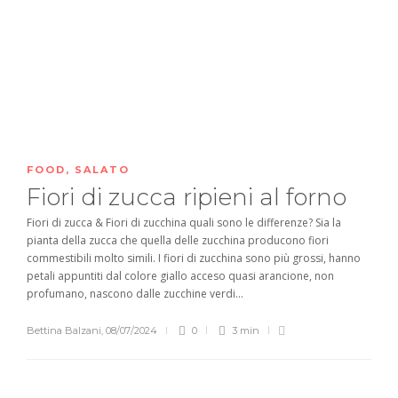
FOOD
,
SALATO
Fiori di zucca ripieni al forno
Fiori di zucca & Fiori di zucchina quali sono le differenze? Sia la
pianta della zucca che quella delle zucchina producono fiori
commestibili molto simili. I fiori di zucchina sono più grossi, hanno
petali appuntiti dal colore giallo acceso quasi arancione, non
profumano, nascono dalle zucchine verdi...
Bettina Balzani
,
08/07/2024
0
3 min