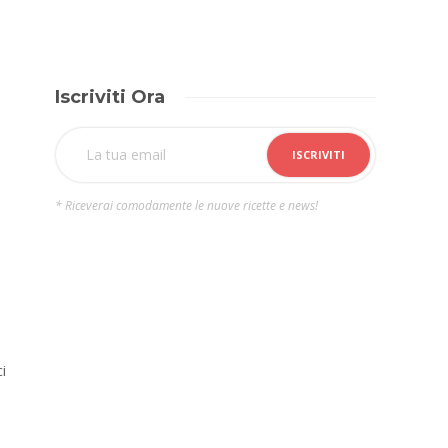
Iscriviti Ora
* Riceverai comodamente le nuove ricette e news!
i