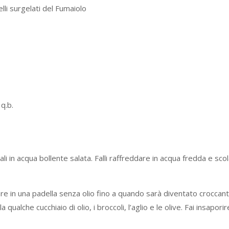
lli surgelati del Fumaiolo
 q.b.
essali in acqua bollente salata. Falli raffreddare in acqua fredda e scol
olare in una padella senza olio fino a quando sarà diventato croccant
qualche cucchiaio di olio, i broccoli, l’aglio e le olive. Fai insaporir