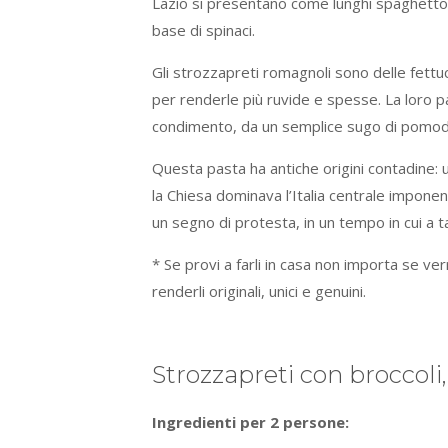
Lazio si presentano come lunghi spaghettoni
base di spinaci.
Gli strozzapreti romagnoli sono delle fettu
per renderle più ruvide e spesse. La loro p
condimento, da un semplice sugo di pomod
Questa pasta ha antiche origini contadine: u
la Chiesa dominava l’Italia centrale impone
un segno di protesta, in un tempo in cui a t
* Se provi a farli in casa non importa se verr
renderli originali, unici e genuini.
Strozzapreti con broccoli
Ingredienti per 2 persone: