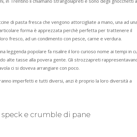
, in Trentino li chiamano strangolapreti e sono degli gnocchetti 
ccine di pasta fresca che vengono attorcigliate a mano, una ad una
articolare forma è apprezzata perchè perfetta per trattenere il
oro fresco, ad un condimento con pesce, carne e verdura.
na leggenda popolare fa risalire il loro curioso nome ai tempi in cu
ndo alte tasse alla povera gente. Gli strozzapreti rappresentavan
avola ci si doveva arrangiare con poco.
anno imperfetti e tutti diversi, anzi è proprio la loro diversità a
, speck e crumble di pane