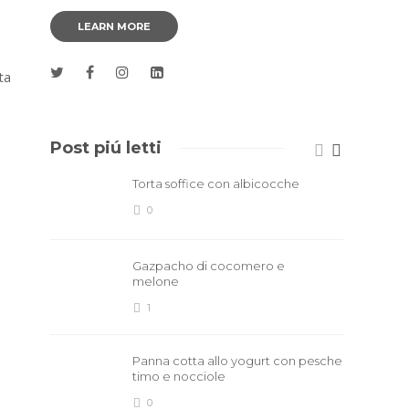
LEARN MORE
ta
Post piú letti
Torta soffice con albicocche
0
Gazpacho di cocomero e
melone
1
Panna cotta allo yogurt con pesche
timo e nocciole
0