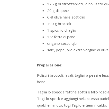
125 g di strozzapreti, io ho usato que
20 g di speck
6-8 olive nere sott’olio
100 g broccoli
1 spicchio di aglio
1/2 fetta di pane
origano secco q.b.
sale, pepe, olio extra vergine di oliva
Preparazione:
Pulisci i broccoli, lavali, tagliali a pezzi e l
bene.
Taglia lo speck a fettine sottili e fallo ros
Togli lo speck e aggiungi nella stessa padella 
qualche minuto, togli l’aglio e tieni in caldo.