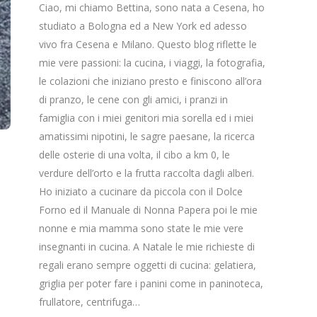
Ciao, mi chiamo Bettina, sono nata a Cesena, ho
studiato a Bologna ed a New York ed adesso
vivo fra Cesena e Milano. Questo blog riflette le
mie vere passioni: la cucina, i viaggi, la fotografia,
le colazioni che iniziano presto e finiscono all’ora
di pranzo, le cene con gli amici, i pranzi in
famiglia con i miei genitori mia sorella ed i miei
amatissimi nipotini, le sagre paesane, la ricerca
delle osterie di una volta, il cibo a km 0, le
verdure dell’orto e la frutta raccolta dagli alberi.
Ho iniziato a cucinare da piccola con il Dolce
Forno ed il Manuale di Nonna Papera poi le mie
nonne e mia mamma sono state le mie vere
insegnanti in cucina. A Natale le mie richieste di
regali erano sempre oggetti di cucina: gelatiera,
griglia per poter fare i panini come in paninoteca,
frullatore, centrifuga…