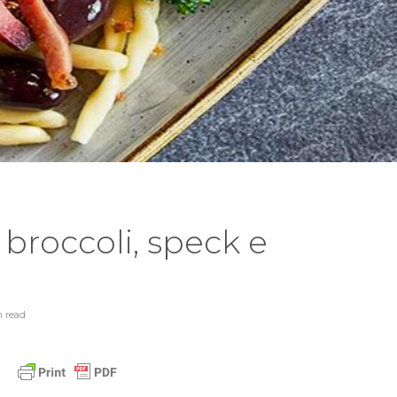
 broccoli, speck e
e
n
read