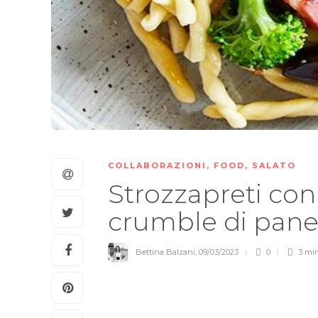
COLLABORAZIONI
,
FOOD
,
SALATO
Strozzapreti con
crumble di pan
Bettina Balzani
,
09/03/2023
0
3 mi