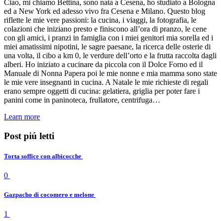
Ciao, mi chiamo Bettina, sono nata a Cesena, ho studiato a Bologna
ed a New York ed adesso vivo fra Cesena e Milano. Questo blog
riflette le mie vere passioni: la cucina, i viaggi, la fotografia, le
colazioni che iniziano presto e finiscono all’ora di pranzo, le cene
con gli amici, i pranzi in famiglia con i miei genitori mia sorella ed i
miei amatissimi nipotini, le sagre paesane, la ricerca delle osterie di
una volta, il cibo a km 0, le verdure dell’orto e la frutta raccolta dagli
alberi. Ho iniziato a cucinare da piccola con il Dolce Forno ed il
Manuale di Nonna Papera poi le mie nonne e mia mamma sono state
le mie vere insegnanti in cucina. A Natale le mie richieste di regali
erano sempre oggetti di cucina: gelatiera, griglia per poter fare i
panini come in paninoteca, frullatore, centrifuga…
Learn more
Post piú letti
Torta soffice con albicocche
0
Gazpacho di cocomero e melone
1