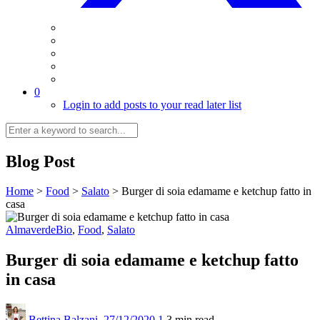
0
Login to add posts to your read later list
Blog Post
Home
>
Food
>
Salato
>
Burger di soia edamame e ketchup fatto in
casa
AlmaverdeBio
,
Food
,
Salato
Burger di soia edamame e ketchup fatto
in casa
Bettina Balzani
,
27/12/2020
1
3 min
read