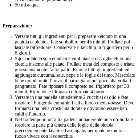
50 ml acqua
Preparazione:
Versate tutti gli ingredienti per il preparare ketchup in una
pentola capiente e fate sobbollire per 45 minuti. Frullate poi
lasciate raffreddare. Conservate il ketchup in frigorifero per 5-
6 giorni.
Sgocciolate la soia edamame ed il mais e raccoglieteli in una
ciotola insieme alle patate. Frullate metà del composto e tritate
grossolanamente l’altra parte. Riunite tutti gli ingredienti ed
aggiungete curcuma, sale, pepe e le foglie del timo. Mescolate
bene quindi unite l’uovo, il parmigiano poi poco alla volta il
pangrattato. Fate riposare il composto nel frigorifero per 30
minuti. Riprendete l’impasto e formate 4 burger.
Versate in una padella antiaderente 2 cucchiai di olio e fate
rosolare i burger da entrambi i lati a fuoco medio-basso. Deve
formarsi una bella crosticina dorata e dovranno essere ben
caldi all’interno.
Nel frattempo in un’altra padella antiaderente unta d’olio fate
rosolare la parte più tenera delle foglie della bietola,
precedentemente lavate ed asciugate, per qualche minto a
fuoco vivace con il coperchio.