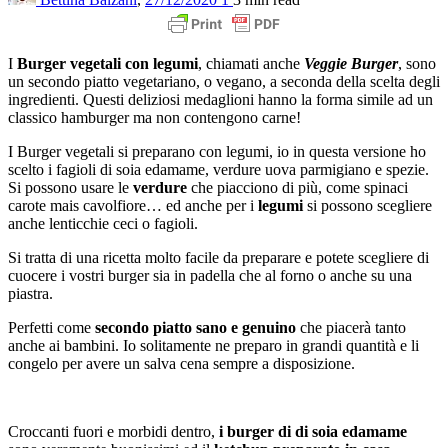
I
Burger vegetali con legumi
, chiamati anche
Veggie Burger
, sono
un secondo piatto vegetariano, o vegano, a seconda della scelta degli
ingredienti. Questi deliziosi medaglioni hanno la forma simile ad un
classico hamburger ma non contengono carne!
I Burger vegetali si preparano con legumi, io in questa versione ho
scelto i fagioli di soia edamame, verdure uova parmigiano e spezie.
Si possono usare le
verdure
che piacciono di più, come spinaci
carote mais cavolfiore… ed anche per i
legumi
si possono scegliere
anche lenticchie ceci o fagioli.
Si tratta di una ricetta molto facile da preparare e potete scegliere di
cuocere i vostri burger sia in padella che al forno o anche su una
piastra.
Perfetti come
secondo piatto sano e genuino
che piacerà tanto
anche ai bambini. Io solitamente ne preparo in grandi quantità e li
congelo per avere un salva cena sempre a disposizione.
Croccanti fuori e morbidi dentro,
i burger di di soia edamame