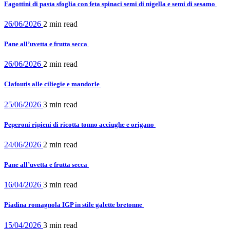
Fagottini di pasta sfoglia con feta spinaci semi di nigella e semi di sesamo
26/06/2026
2 min
read
Pane all’uvetta e frutta secca
26/06/2026
2 min
read
Clafoutis alle ciliegie e mandorle
25/06/2026
3 min
read
Peperoni ripieni di ricotta tonno acciughe e origano
24/06/2026
2 min
read
Pane all’uvetta e frutta secca
16/04/2026
3 min
read
Piadina romagnola IGP in stile galette bretonne
15/04/2026
3 min
read