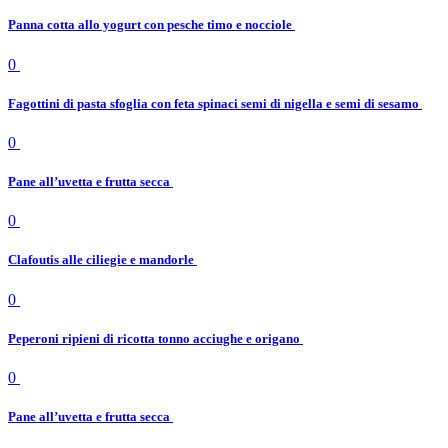
Panna cotta allo yogurt con pesche timo e nocciole
0
Fagottini di pasta sfoglia con feta spinaci semi di nigella e semi di sesamo
0
Pane all’uvetta e frutta secca
0
Clafoutis alle ciliegie e mandorle
0
Peperoni ripieni di ricotta tonno acciughe e origano
0
Pane all’uvetta e frutta secca