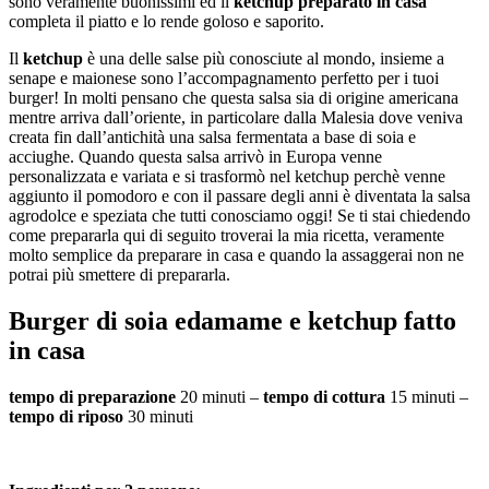
sono veramente buonissimi ed il
ketchup preparato in casa
completa il piatto e lo rende goloso e saporito.
Il
ketchup
è una delle salse più conosciute al mondo, insieme a
senape e maionese sono l’accompagnamento perfetto per i tuoi
burger! In molti pensano che questa salsa sia di origine americana
mentre arriva dall’oriente, in particolare dalla Malesia dove veniva
creata fin dall’antichità una salsa fermentata a base di soia e
acciughe. Quando questa salsa arrivò in Europa venne
personalizzata e variata e si trasformò nel ketchup perchè venne
aggiunto il pomodoro e con il passare degli anni è diventata la salsa
agrodolce e speziata che tutti conosciamo oggi! Se ti stai chiedendo
come prepararla qui di seguito troverai la mia ricetta, veramente
molto semplice da preparare in casa e quando la assaggerai non ne
potrai più smettere di prepararla.
Burger di soia edamame e ketchup fatto
in casa
tempo di preparazione
20 minuti –
tempo di cottura
15 minuti –
tempo di riposo
30 minuti