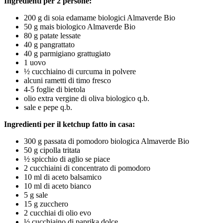
Ingredienti per 2 persone:
200 g di soia edamame biologici Almaverde Bio
50 g mais biologico Almaverde Bio
80 g patate lessate
40 g pangrattato
40 g parmigiano grattugiato
1 uovo
½ cucchiaino di curcuma in polvere
alcuni rametti di timo fresco
4-5 foglie di bietola
olio extra vergine di oliva biologico q.b.
sale e pepe q.b.
Ingredienti per il ketchup fatto in casa:
300 g passata di pomodoro biologica Almaverde Bio
50 g cipolla tritata
½ spicchio di aglio se piace
2 cucchiaini di concentrato di pomodoro
10 ml di aceto balsamico
10 ml di aceto bianco
5 g sale
15 g zucchero
2 cucchiai di olio evo
½ cucchiaino di paprika dolce