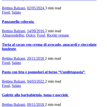
Bettina Balzani
,
02/05/2024
3 min
read
Food
,
Salato
Panzanella colorata
Bettina Balzani
,
14/09/2016
2 min
read
AlmaverdeBio
,
Dolce
,
Food
,
Ricette vegane
Torta al cacao con crema di avocado, anacardi e cioccolato
fondente
Bettina Balzani
,
20/11/2018
2 min
read
Food
,
Salato
Pasta con feta e pomodori al forno “Uunifetapasta”
Bettina Balzani
,
04/03/2022
2 min
read
Food
,
Salato
Galette alla barbabietola, toma e nocciole
Bettina Balzani
,
09/11/2018
2 min
read