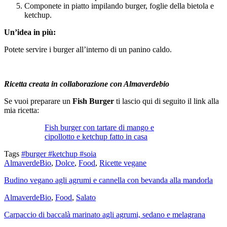
Componete in piatto impilando burger, foglie della bietola e
ketchup.
Un’idea in più:
Potete servire i burger all’interno di un panino caldo.
Ricetta creata in collaborazione con Almaverdebio
Se vuoi preparare un
Fish Burger
ti lascio qui di seguito il link alla
mia ricetta:
Fish burger con tartare di mango e
cipollotto e ketchup fatto in casa
Tags
#burger
#ketchup
#soia
AlmaverdeBio
,
Dolce
,
Food
,
Ricette vegane
Budino vegano agli agrumi e cannella con bevanda alla mandorla
AlmaverdeBio
,
Food
,
Salato
Carpaccio di baccalà marinato agli agrumi, sedano e melagrana