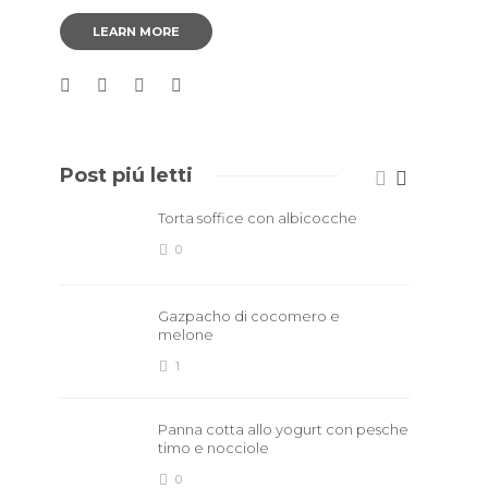
LEARN MORE
Post piú letti
Torta soffice con albicocche
0
Gazpacho di cocomero e
melone
1
Panna cotta allo yogurt con pesche
timo e nocciole
0