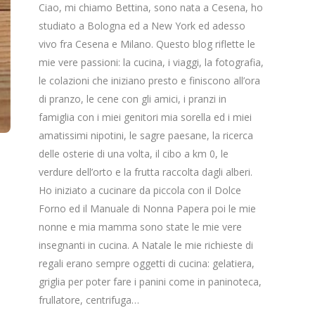
Ciao, mi chiamo Bettina, sono nata a Cesena, ho
studiato a Bologna ed a New York ed adesso
vivo fra Cesena e Milano. Questo blog riflette le
mie vere passioni: la cucina, i viaggi, la fotografia,
le colazioni che iniziano presto e finiscono all’ora
di pranzo, le cene con gli amici, i pranzi in
famiglia con i miei genitori mia sorella ed i miei
amatissimi nipotini, le sagre paesane, la ricerca
delle osterie di una volta, il cibo a km 0, le
verdure dell’orto e la frutta raccolta dagli alberi.
Ho iniziato a cucinare da piccola con il Dolce
Forno ed il Manuale di Nonna Papera poi le mie
nonne e mia mamma sono state le mie vere
insegnanti in cucina. A Natale le mie richieste di
regali erano sempre oggetti di cucina: gelatiera,
griglia per poter fare i panini come in paninoteca,
frullatore, centrifuga…