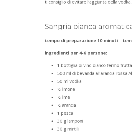
ti consiglio di evitare l’aggiunta della vod
Sangria bianca aromatic
tempo di preparazione 10 minuti – tem
ingredienti per 4-6 persone:
1 bottiglia di vino bianco fermo frutt
500 ml di bevanda all’arancia rossa 
50 ml vodka
½ limone
½ lime
½ arancia
1 pesca
30 g lamponi
30 g mirtilli