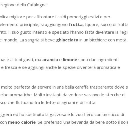
la regione della Catalogna.
lica migliore per affrontare i caldi pomeriggi estivi o per
 elemento principale, si aggiungono
frutta,
liquore, succo di frutt
to. Il suo gusto intenso e speziato l’hanno fatta diventare la reg
del mondo. La sangria si beve
ghiacciata
in un bicchiere con metà
base ai tuoi gusti, ma
arancia
e
limone
sono due ingredienti
a e fresca e se aggiungi anche le spezie diventerà aromatica e
molto perfetta da servire in una bella caraffa trasparente dove s
e erbe aromatiche. Molto invitanti da vedere saranno le stecche di
osco che fluttuano fra le fette di agrumi e di frutta.
eggera ed ho sostituito la gazzosa e lo zucchero con un succo di
 con
meno calorie
. Se preferisci una bevanda da bere sotto il sol