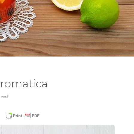
aromatica
n
read