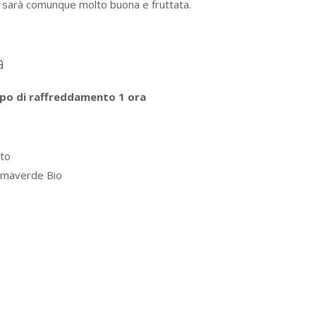
ka, sarà comunque molto buona e fruttata.
a
po di raffreddamento 1 ora
ato
Almaverde Bio