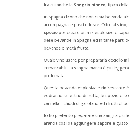
fra cui anche la
Sangria bianca
, tipica del
In Spagna dicono che non ci sia bevanda alco
accompagnare pasti e feste. Oltre al
vino
,
spezie
per creare un mix esplosivo e sapori
delle bevande in Spagna ed in tante parti 
bevanda e metà frutta.
Quale vino usare per prepararla decidilo in 
immancabili. La sangria bianca è più legger
profumata.
Questa bevanda esplosiva e rinfrescante è 
vedranno le fettine di frutta, le spezie e l
cannella, i chiodi di garofano ed i frutti di b
Io ho preferito preparare una sangria più l
arancia così da aggiungere sapore e gusto