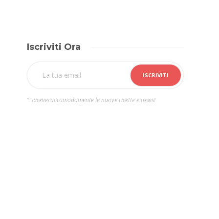
Iscriviti Ora
* Riceverai comodamente le nuove ricette e news!