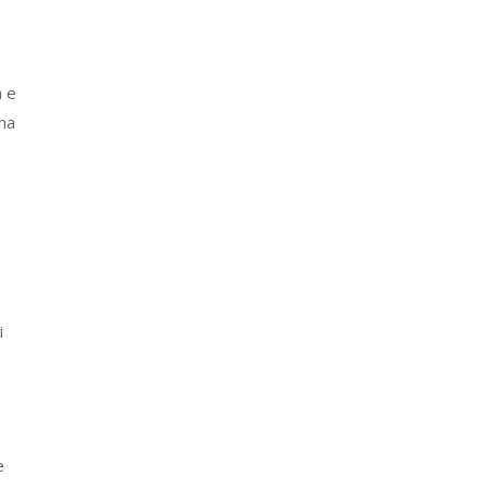
a e
ina
i
e