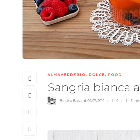
ALMAVERDEBIO
,
DOLCE
,
FOOD
Sangria bianca 
Bettina Balzani
,
09/07/2019
0
3 mi