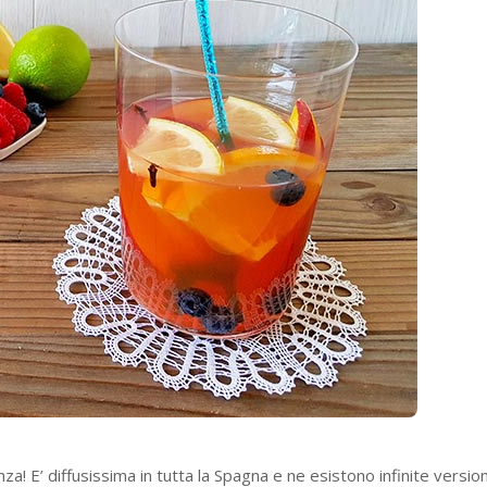
nza! E’ diffusissima in tutta la Spagna e ne esistono infinite version