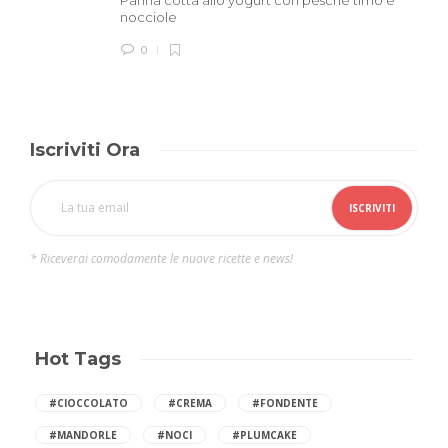
Panna cotta allo yogurt con pesche timo e
nocciole
0
Iscriviti Ora
* Riceverai comodamente le nuove ricette e news!
Hot Tags
#CIOCCOLATO
#CREMA
#FONDENTE
#MANDORLE
#NOCI
#PLUMCAKE