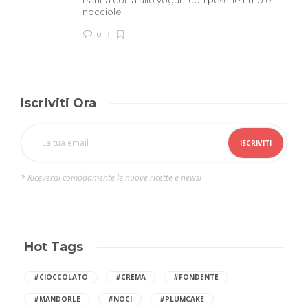
Panna cotta allo yogurt con pesche timo e
nocciole
0
Iscriviti Ora
* Riceverai comodamente le nuove ricette e news!
Hot Tags
#CIOCCOLATO
#CREMA
#FONDENTE
#MANDORLE
#NOCI
#PLUMCAKE