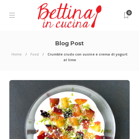
0
Blog Post
Home
Food
Crumble crudo con susine e crema di yogurt
al lime