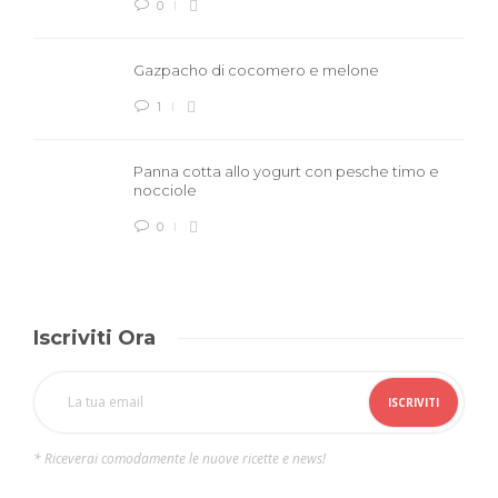
0
Gazpacho di cocomero e melone
1
Panna cotta allo yogurt con pesche timo e
nocciole
0
Iscriviti Ora
* Riceverai comodamente le nuove ricette e news!