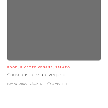
FOOD
,
RICETTE VEGANE
,
SALATO
Couscous speziato vegano
Bettina Balzani
,
22/07/2016
3 min