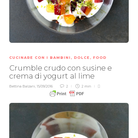
CUCINARE CON I BAMBINI
,
DOLCE
,
FOOD
Crumble crudo con susine e
crema di yogurt al lime
Bettina Balzani
,
15/09/2016
2
2 min