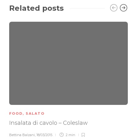
Related posts
FOOD
,
SALATO
Insalata di cavolo – Coleslaw
Bettina Balzani
,
18/03/2015
2 min