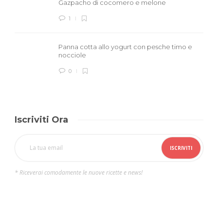
Gazpacho di cocomero e melone
1
Panna cotta allo yogurt con pesche timo e
nocciole
0
Iscriviti Ora
* Riceverai comodamente le nuove ricette e news!