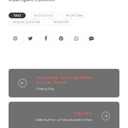
TAGS
#COUSCOUS
#CURCUMA
#SQUACQUERONE
#VERDURE
CUCINARE CON I BAMBINI
,
DOLCE
,
FOOD
Cherry Pie
TRAVEL
Valle Aurina: un'oasi di pace e relax