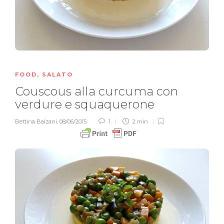
FOOD
,
SALATO
Couscous alla curcuma con
verdure e squaquerone
Bettina Balzani
,
08/06/2015
1
2 min