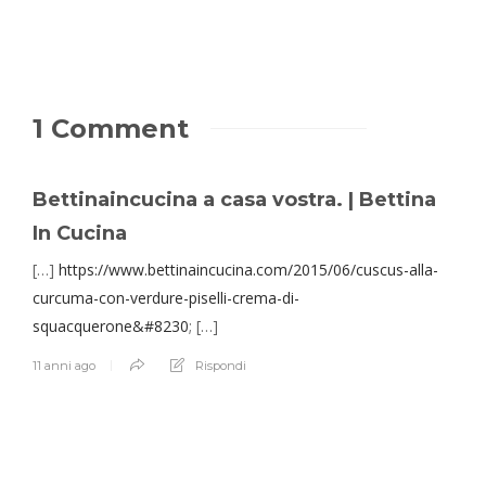
1 Comment
Bettinaincucina a casa vostra. | Bettina
In Cucina
[…]
https://www.bettinaincucina.com/2015/06/cuscus-alla-
curcuma-con-verdure-piselli-crema-di-
squacquerone&#8230
; […]
11 anni ago
Rispondi