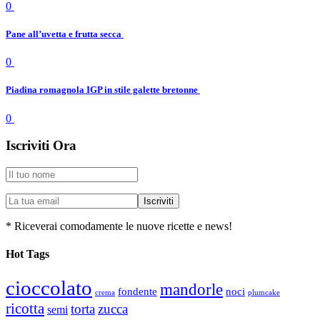
0
Pane all’uvetta e frutta secca
0
Piadina romagnola IGP in stile galette bretonne
0
Iscriviti Ora
* Riceverai comodamente le nuove ricette e news!
Hot Tags
cioccolato
mandorle
fondente
noci
plumcake
crema
ricotta
torta
zucca
semi