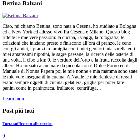
Bettina Balzani
Ciao, mi chiamo Bettina, sono nata a Cesena, ho studiato a Bologna
ed a New York ed adesso vivo fra Cesena e Milano. Questo blog
riflette le mie vere passioni: la cucina, i viaggi, la fotografia, le
colazioni che iniziano presto e finiscono all’ora di pranzo, le cene
con gli amici, i pranzi in famiglia con i miei genitori mia sorella ed i
miei amatissimi nipotini, le sagre paesane, la ricerca delle osterie di
una volta, il cibo a km 0, le verdure dell’orto e la frutta raccolta dagli
alberi. Ho iniziato a cucinare da piccola con il Dolce Forno ed il
Manuale di Nonna Papera poi le mie nonne e mia mamma sono state
le mie vere insegnanti in cucina. A Natale le mie richieste di regali
erano sempre oggetti di cucina: gelatiera, griglia per poter fare i
panini come in paninoteca, frullatore, centrifuga…
Learn more
Post piú letti
Torta soffice con albicocche
0