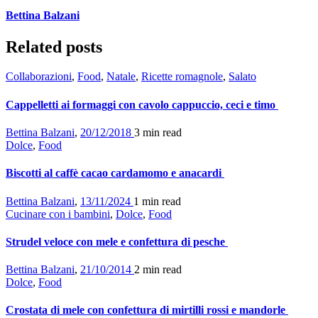
Bettina Balzani
Related posts
Collaborazioni
,
Food
,
Natale
,
Ricette romagnole
,
Salato
Cappelletti ai formaggi con cavolo cappuccio, ceci e timo
Bettina Balzani
,
20/12/2018
3 min
read
Dolce
,
Food
Biscotti al caffè cacao cardamomo e anacardi
Bettina Balzani
,
13/11/2024
1 min
read
Cucinare con i bambini
,
Dolce
,
Food
Strudel veloce con mele e confettura di pesche
Bettina Balzani
,
21/10/2014
2 min
read
Dolce
,
Food
Crostata di mele con confettura di mirtilli rossi e mandorle