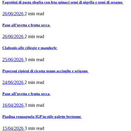
Fagottini di pasta sfoglia con feta spinaci semi di nigella e semi di sesamo
26/06/2026
2 min
read
Pane all’uvetta e frutta secca
26/06/2026
2 min
read
Clafoutis alle ciliegie e mandorle
25/06/2026
3 min
read
Peperoni ripieni di ricotta tonno acciughe e origano
24/06/2026
2 min
read
Pane all’uvetta e frutta secca
16/04/2026
3 min
read
Piadina romagnola IGP in stile galette bretonne
15/04/2026
3 min
read