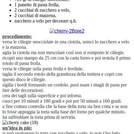
1 panetto di pasta frolla,
2 cucchiai di zucchero a velo,
2 cucchiai di maizena,
zucchero a velo per decorare q.b.
procedimento:
versa le ciliegie snocciolate in una ciotola, unisci lo zucchero a velo
e la maizena.
agita la ciotola ma non mescolare così non si rompono le ciliegie.
ricopri uno stampo da 25 cm con la carta forno e poi srotola il primo
rotolo di pasta frolla.
versa le ciliegie sulla pasta frolla e livellale.
taglia il secondo rotolo della grandezza della tortiera e copri con
questo disco le ciliegie.
sigilla i bordi formando un cordolo. puoi usare i ritagli di pasta per
fare delle decorazioni.
crea dei tagli sulla superficie e poi inforna.
cuoci per 10 minuti a 180 gradi e poi per 50 minuti a 160 gradi.
a fine cottura controlla che la base della torta sia ben cotta e se non
lo fosse appoggia la torta sulla base del forno per qualche minuto.
fai raffreddare la torta prima di servirla.
un’idea in più:
si può spolverare la torta con zucchero a velo, io non l’ho fatto