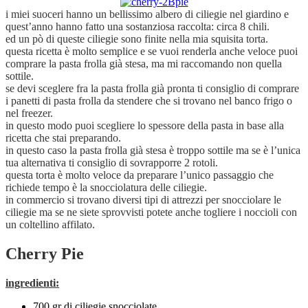
i miei suoceri hanno un bellissimo albero di ciliegie nel giardino e
quest’anno hanno fatto una sostanziosa raccolta: circa 8 chili.
ed un pò di queste ciliegie sono finite nella mia squisita torta.
questa ricetta è molto semplice e se vuoi renderla anche veloce puoi
comprare la pasta frolla già stesa, ma mi raccomando non quella
sottile.
se devi sceglere fra la pasta frolla già pronta ti consiglio di comprare
i panetti di pasta frolla da stendere che si trovano nel banco frigo o
nel freezer.
in questo modo puoi scegliere lo spessore della pasta in base alla
ricetta che stai preparando.
in questo caso la pasta frolla già stesa è troppo sottile ma se è l’unica
tua alternativa ti consiglio di sovrapporre 2 rotoli.
questa torta è molto veloce da preparare l’unico passaggio che
richiede tempo è la snocciolatura delle ciliegie.
in commercio si trovano diversi tipi di attrezzi per snocciolare le
ciliegie ma se ne siete sprovvisti potete anche togliere i noccioli con
un coltellino affilato.
Cherry Pie
ingredienti:
700 gr di ciliegie snocciolate,