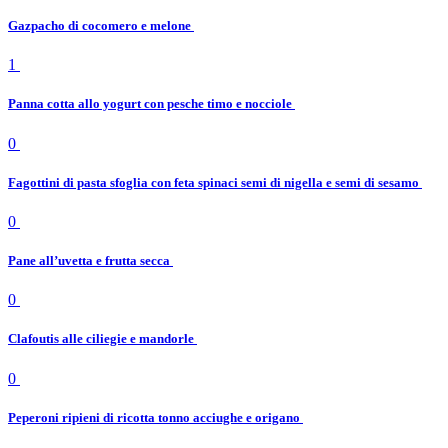
Gazpacho di cocomero e melone
1
Panna cotta allo yogurt con pesche timo e nocciole
0
Fagottini di pasta sfoglia con feta spinaci semi di nigella e semi di sesamo
0
Pane all’uvetta e frutta secca
0
Clafoutis alle ciliegie e mandorle
0
Peperoni ripieni di ricotta tonno acciughe e origano