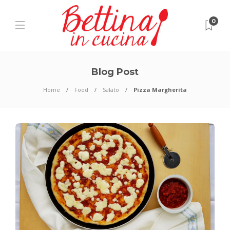
0
Blog Post
Home
Food
Salato
Pizza Margherita