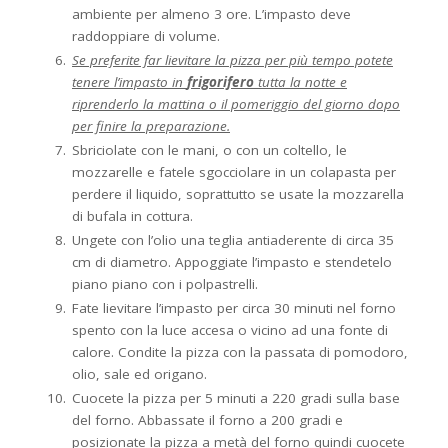
ambiente per almeno 3 ore. L’impasto deve
raddoppiare di volume.
Se preferite far lievitare la pizza per più tempo potete
tenere l’impasto in
frigorifero
tutta la notte e
riprenderlo la mattina o il pomeriggio del giorno dopo
per finire la preparazione.
Sbriciolate con le mani, o con un coltello, le
mozzarelle e fatele sgocciolare in un colapasta per
perdere il liquido, soprattutto se usate la mozzarella
di bufala in cottura.
Ungete con l’olio una teglia antiaderente di circa 35
cm di diametro. Appoggiate l’impasto e stendetelo
piano piano con i polpastrelli.
Fate lievitare l’impasto per circa 30 minuti nel forno
spento con la luce accesa o vicino ad una fonte di
calore. Condite la pizza con la passata di pomodoro,
olio, sale ed origano.
Cuocete la pizza per 5 minuti a 220 gradi sulla base
del forno. Abbassate il forno a 200 gradi e
posizionate la pizza a metà del forno quindi cuocete