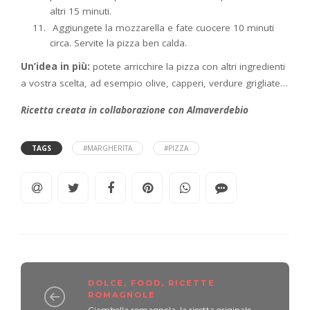
altri 15 minuti.
Aggiungete la mozzarella e fate cuocere 10 minuti
circa. Servite la pizza ben calda.
Un’idea in più:
potete arricchire la pizza con altri ingredienti
a vostra scelta, ad esempio olive, capperi, verdure grigliate…
Ricetta creata in collaborazione con Almaverdebio
TAGS
#MARGHERITA
#PIZZA
DOLCE
,
FOOD
,
RICETTE
ROMAGNOLE
Ciambella romagnola, la ricetta originale