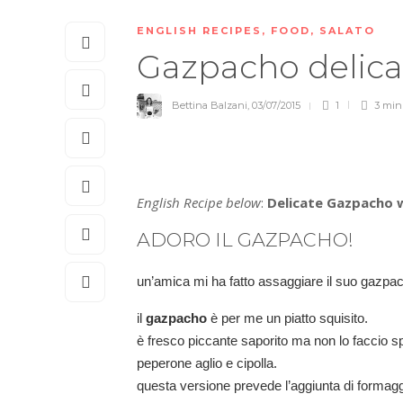
ENGLISH RECIPES
,
FOOD
,
SALATO
Gazpacho delica
Bettina Balzani
,
03/07/2015
1
3 mi
English Recipe below
:
Delicate Gazpacho 
ADORO IL GAZPACHO!
un’amica mi ha fatto assaggiare il suo gazpacho
il
gazpacho
è per me un piatto squisito.
è fresco piccante saporito ma non lo faccio spes
peperone aglio e cipolla.
questa versione prevede l’aggiunta di formag