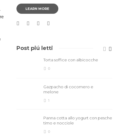
LEARN MORE
.
re
e
Post piú letti
Torta soffice con albicocche
0
Gazpacho di cocomero e
melone
1
Panna cotta allo yogurt con pesche
timo e nocciole
0