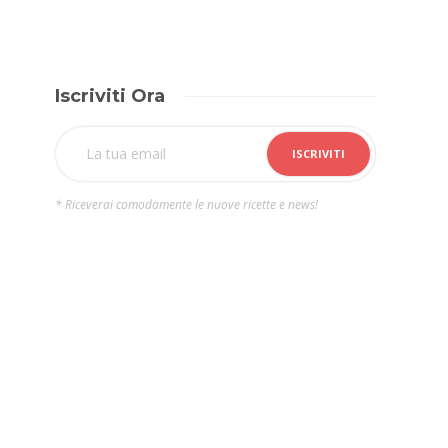
Iscriviti Ora
* Riceverai comodamente le nuove ricette e news!