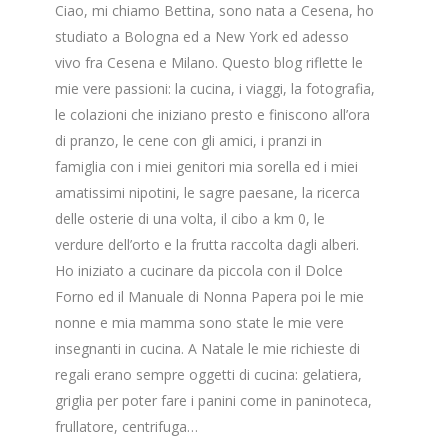
Ciao, mi chiamo Bettina, sono nata a Cesena, ho
studiato a Bologna ed a New York ed adesso
vivo fra Cesena e Milano. Questo blog riflette le
mie vere passioni: la cucina, i viaggi, la fotografia,
le colazioni che iniziano presto e finiscono all’ora
di pranzo, le cene con gli amici, i pranzi in
famiglia con i miei genitori mia sorella ed i miei
amatissimi nipotini, le sagre paesane, la ricerca
delle osterie di una volta, il cibo a km 0, le
verdure dell’orto e la frutta raccolta dagli alberi.
Ho iniziato a cucinare da piccola con il Dolce
Forno ed il Manuale di Nonna Papera poi le mie
nonne e mia mamma sono state le mie vere
insegnanti in cucina. A Natale le mie richieste di
regali erano sempre oggetti di cucina: gelatiera,
griglia per poter fare i panini come in paninoteca,
frullatore, centrifuga…