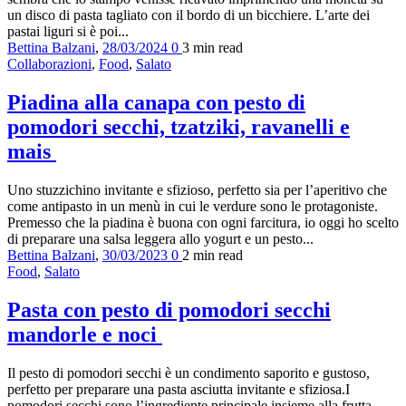
un disco di pasta tagliato con il bordo di un bicchiere. L’arte dei
pastai liguri si è poi...
Bettina Balzani
,
28/03/2024
0
3 min
read
Collaborazioni
,
Food
,
Salato
Piadina alla canapa con pesto di
pomodori secchi, tzatziki, ravanelli e
mais
Uno stuzzichino invitante e sfizioso, perfetto sia per l’aperitivo che
come antipasto in un menù in cui le verdure sono le protagoniste.
Premesso che la piadina è buona con ogni farcitura, io oggi ho scelto
di preparare una salsa leggera allo yogurt e un pesto...
Bettina Balzani
,
30/03/2023
0
2 min
read
Food
,
Salato
Pasta con pesto di pomodori secchi
mandorle e noci
Il pesto di pomodori secchi è un condimento saporito e gustoso,
perfetto per preparare una pasta asciutta invitante e sfiziosa.I
pomodori secchi sono l’ingrediente principale insieme alla frutta