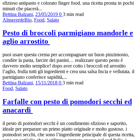
sfizioso antipasto e colorato finger food. una ricetta pronta in pochi
minuti che piacerà...
Bettina Balzani
,
23/05/2019
0
3 min
read
AlmaverdeBio
,
Food
,
Salato
Pesto di broccoli parmigiano mandorle e
aglio arrostito
puoi usare questa crema per accompagnare un buon pinzimonio,
condire la pasta, farcire dei panini… realizzare questo pesto è
davvero molto semplice! dopo aver cotto i broccoli ed arrostito
l’aglio, frulla tutti gli ingredienti e crea una salsa liscia e vellutata. il
parmigiano conferisce sapidità,...
Bettina Balzani
,
15/11/2018
0
3 min
read
Food
,
Salato
Farfalle con pesto di pomodori secchi ed
anacardi
il pesto di pomodori secchi è un condimento sfizioso e saporito,
ideale per preparare un primo piatto originale e molto gustoso. i
pomodori secchi, che sono l’ingrediente principale di questa ricetta,