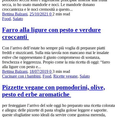
secca, io ho usato mandorle e noci. Le mandorle donano
croccantezza e le noci cremosità a questo...
Bettina Balzani
,
25/10/2021
0
2 min
read
Food
,
Salato
Farro alla ligure con pesto e verdure
croccanti
Con l’arrivo dell’estate ho sempre più voglia di preparare piatti
freddi e stuzzicanti. Sulla mia tavola non mancano mai le insalate
estive che rappresentano il giusto compromesso di sostanza,
freschezza e leggerezza. Propio come la mia ricetta di oggi: “farro
alla ligure con pesto e...
Bettina Balzani
,
18/07/2019
0
3 min
read
Cucinare con i bambini
,
Food
,
Ricette vegane
,
Salato
Pizzette vegane con pomodorini, olive,
pesto ed erbe aromatiche
per festeggiare l’arrivo del sole oggi ho preparato una ricetta colorata
e allegra: delle pizzette di pasta sfoglia golose leggere e saporite.
queste sfogliatine sono ideali da servire come gustosa merenda,