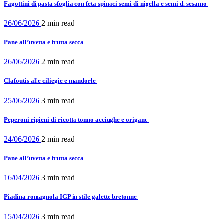
Fagottini di pasta sfoglia con feta spinaci semi di nigella e semi di sesamo
26/06/2026
2 min
read
Pane all’uvetta e frutta secca
26/06/2026
2 min
read
Clafoutis alle ciliegie e mandorle
25/06/2026
3 min
read
Peperoni ripieni di ricotta tonno acciughe e origano
24/06/2026
2 min
read
Pane all’uvetta e frutta secca
16/04/2026
3 min
read
Piadina romagnola IGP in stile galette bretonne
15/04/2026
3 min
read