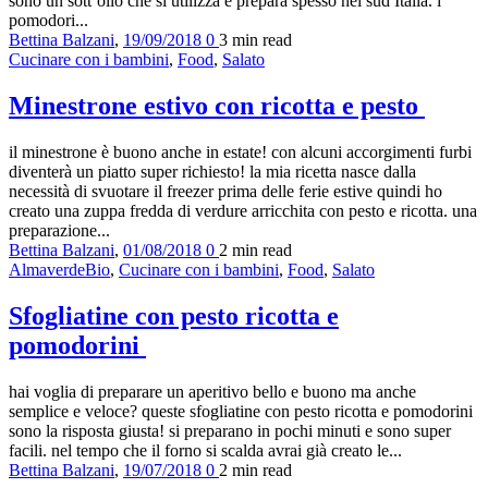
sono un sott’olio che si utilizza e prepara spesso nel sud Italia. i
pomodori...
Bettina Balzani
,
19/09/2018
0
3 min
read
Cucinare con i bambini
,
Food
,
Salato
Minestrone estivo con ricotta e pesto
il minestrone è buono anche in estate! con alcuni accorgimenti furbi
diventerà un piatto super richiesto! la mia ricetta nasce dalla
necessità di svuotare il freezer prima delle ferie estive quindi ho
creato una zuppa fredda di verdure arricchita con pesto e ricotta. una
preparazione...
Bettina Balzani
,
01/08/2018
0
2 min
read
AlmaverdeBio
,
Cucinare con i bambini
,
Food
,
Salato
Sfogliatine con pesto ricotta e
pomodorini
hai voglia di preparare un aperitivo bello e buono ma anche
semplice e veloce? queste sfogliatine con pesto ricotta e pomodorini
sono la risposta giusta! si preparano in pochi minuti e sono super
facili. nel tempo che il forno si scalda avrai già creato le...
Bettina Balzani
,
19/07/2018
0
2 min
read