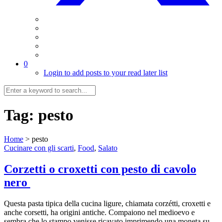
0
Login to add posts to your read later list
Tag:
pesto
Home
>
pesto
Cucinare con gli scarti
,
Food
,
Salato
Corzetti o croxetti con pesto di cavolo
nero
Questa pasta tipica della cucina ligure, chiamata corzétti, croxetti e
anche corsetti, ha origini antiche. Compaiono nel medioevo e
sembra che lo stampo venisse ricavato imprimendo una moneta su