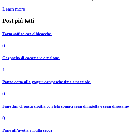
Learn more
Post piú letti
Torta soffice con albicocche
0
Gazpacho di cocomero e melone
1
Panna cotta allo yogurt con pesche timo e nocciole
0
Fagottini di pasta sfoglia con feta spinaci semi di nigella e semi di sesamo
0
Pane all’uvetta e frutta secca