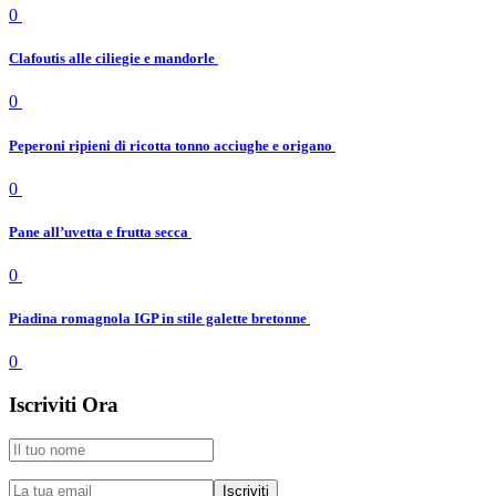
0
Clafoutis alle ciliegie e mandorle
0
Peperoni ripieni di ricotta tonno acciughe e origano
0
Pane all’uvetta e frutta secca
0
Piadina romagnola IGP in stile galette bretonne
0
Iscriviti Ora