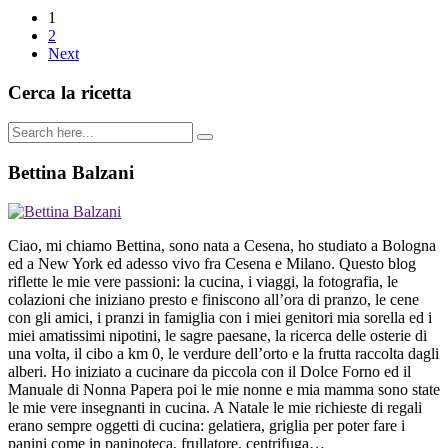
1
2
Next
Cerca la ricetta
Bettina Balzani
Ciao, mi chiamo Bettina, sono nata a Cesena, ho studiato a Bologna
ed a New York ed adesso vivo fra Cesena e Milano. Questo blog
riflette le mie vere passioni: la cucina, i viaggi, la fotografia, le
colazioni che iniziano presto e finiscono all’ora di pranzo, le cene
con gli amici, i pranzi in famiglia con i miei genitori mia sorella ed i
miei amatissimi nipotini, le sagre paesane, la ricerca delle osterie di
una volta, il cibo a km 0, le verdure dell’orto e la frutta raccolta dagli
alberi. Ho iniziato a cucinare da piccola con il Dolce Forno ed il
Manuale di Nonna Papera poi le mie nonne e mia mamma sono state
le mie vere insegnanti in cucina. A Natale le mie richieste di regali
erano sempre oggetti di cucina: gelatiera, griglia per poter fare i
panini come in paninoteca, frullatore, centrifuga…