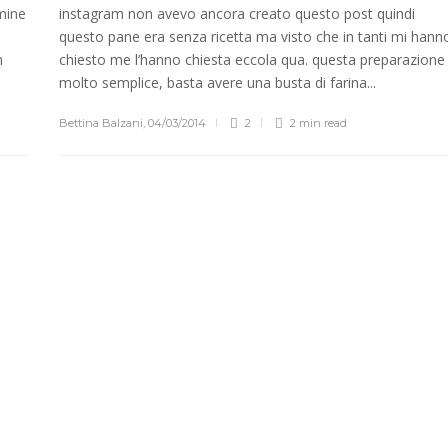
mine
instagram non avevo ancora creato questo post quindi
questo pane era senza ricetta ma visto che in tanti mi hann
n
chiesto me l’hanno chiesta eccola qua. questa preparazione
molto semplice, basta avere una busta di farina...
Bettina Balzani
,
04/03/2014
2
2 min
read