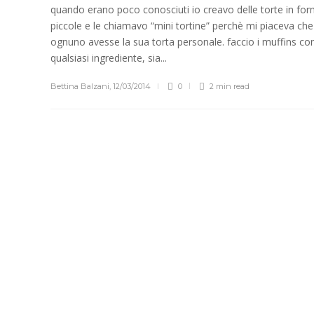
quando erano poco conosciuti io creavo delle torte in for
piccole e le chiamavo “mini tortine” perchè mi piaceva che
ognuno avesse la sua torta personale. faccio i muffins co
qualsiasi ingrediente, sia...
Bettina Balzani
,
12/03/2014
0
2 min
read