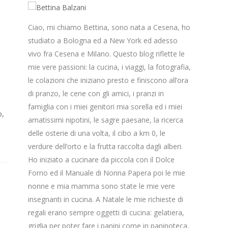
Ciao, mi chiamo Bettina, sono nata a Cesena, ho
studiato a Bologna ed a New York ed adesso
vivo fra Cesena e Milano. Questo blog riflette le
mie vere passioni: la cucina, i viaggi, la fotografia,
le colazioni che iniziano presto e finiscono all’ora
di pranzo, le cene con gli amici, i pranzi in
famiglia con i miei genitori mia sorella ed i miei
o,
amatissimi nipotini, le sagre paesane, la ricerca
delle osterie di una volta, il cibo a km 0, le
verdure dell’orto e la frutta raccolta dagli alberi.
Ho iniziato a cucinare da piccola con il Dolce
Forno ed il Manuale di Nonna Papera poi le mie
nonne e mia mamma sono state le mie vere
insegnanti in cucina. A Natale le mie richieste di
regali erano sempre oggetti di cucina: gelatiera,
griglia per poter fare i panini come in paninoteca,