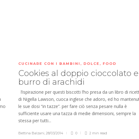
CUCINARE CON I BAMBINI
,
DOLCE
,
FOOD
Cookies al doppio cioccolato e
burro di arachidi
l’ispirazione per questi biscotti l’ho presa da un libro di ricet
n
di Nigella Lawson, cuoca inglese che adoro, ed ho mantenu
imo
le sue dosi “in tazze”. per fare ciò senza pesare nulla è
sufficiente usare una tazza di medie dimensioni, sempre la
stessa per tutti...
Bettina Balzani
,
28/03/2014
0
2 min
read