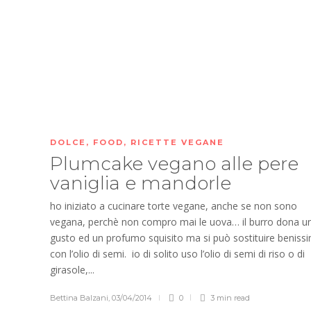
DOLCE
,
FOOD
,
RICETTE VEGANE
Plumcake vegano alle pere
vaniglia e mandorle
ho iniziato a cucinare torte vegane, anche se non sono
vegana, perchè non compro mai le uova… il burro dona u
gusto ed un profumo squisito ma si può sostituire beniss
con l’olio di semi. io di solito uso l’olio di semi di riso o di
girasole,...
Bettina Balzani
,
03/04/2014
0
3 min
read