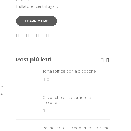
frullatore, centrifuga…
LEARN MORE
Post piú letti
Torta soffice con albicocche
0
te
to
Gazpacho di cocomero e
melone
1
Panna cotta allo yogurt con pesche