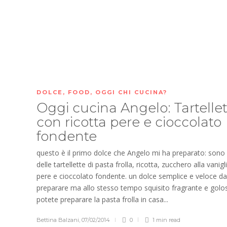
DOLCE
,
FOOD
,
OGGI CHI CUCINA?
Oggi cucina Angelo: Tartelle
con ricotta pere e cioccolato
fondente
questo è il primo dolce che Angelo mi ha preparato: sono
delle tartellette di pasta frolla, ricotta, zucchero alla vanigl
pere e cioccolato fondente. un dolce semplice e veloce da
preparare ma allo stesso tempo squisito fragrante e golo
potete preparare la pasta frolla in casa...
Bettina Balzani
,
07/02/2014
0
1 min
read