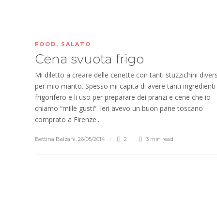
FOOD
,
SALATO
Cena svuota frigo
Mi diletto a creare delle cenette con tanti stuzzichini divers
per mio marito. Spesso mi capita di avere tanti ingredienti 
frigorifero e li uso per preparare dei pranzi e cene che io
chiamo “mille gusti“. Ieri avevo un buon pane toscano
comprato a Firenze...
Bettina Balzani
,
26/05/2014
2
3 min
read