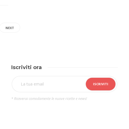
NEXT
Iscriviti ora
* Riceverai comodamente le nuove ricette e news!