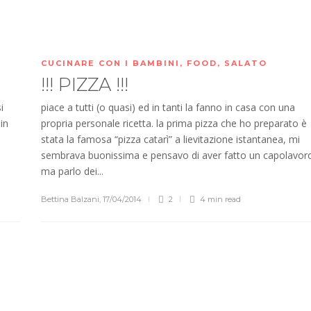
CUCINARE CON I BAMBINI
,
FOOD
,
SALATO
!!! PIZZA !!!
i
piace a tutti (o quasi) ed in tanti la fanno in casa con una
in
propria personale ricetta. la prima pizza che ho preparato è
stata la famosa “pizza catarì” a lievitazione istantanea, mi
sembrava buonissima e pensavo di aver fatto un capolavor
ma parlo dei...
Bettina Balzani
,
17/04/2014
2
4 min
read