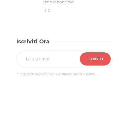
timo e nocciole
0
Iscriviti Ora
* Riceverai comodamente le nuove ricette e news!