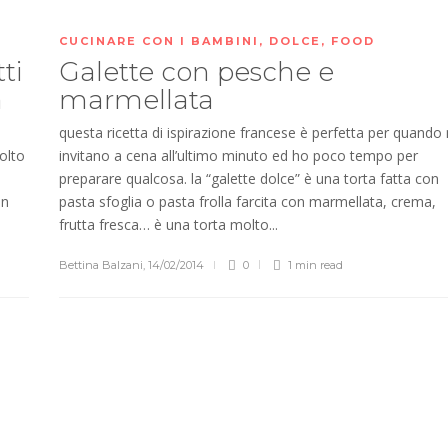
CUCINARE CON I BAMBINI
,
DOLCE
,
FOOD
ti
Galette con pesche e
a
marmellata
questa ricetta di ispirazione francese è perfetta per quando
olto
invitano a cena all’ultimo minuto ed ho poco tempo per
preparare qualcosa. la “galette dolce” è una torta fatta con
in
pasta sfoglia o pasta frolla farcita con marmellata, crema,
frutta fresca… è una torta molto...
Bettina Balzani
,
14/02/2014
0
1 min
read