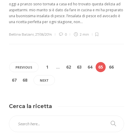
oggi a pranzo sono tornata a casa ed ho trovato questa delizia ad
aspettarmi. mio marito si è dato da fare in cucina e mi ha preparato
una buonissima insalata di pesce. l’insalata di pesce ed avocado è
una ricetta perfetta per ogni stagione, non...
Bettina Balzani
,
27/06/2014
0
2 min
1
…
62
63
64
65
66
PREVIOUS
67
68
NEXT
Cerca la ricetta