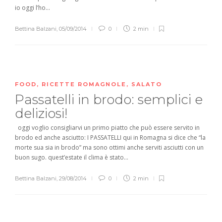
io oggi l’ho...
Bettina Balzani
,
05/09/2014
0
2 min
FOOD
,
RICETTE ROMAGNOLE
,
SALATO
Passatelli in brodo: semplici e
deliziosi!
oggi voglio consigliarvi un primo piatto che può essere servito in
brodo ed anche asciutto: I PASSATELLI qui in Romagna si dice che “la
morte sua sia in brodo” ma sono ottimi anche serviti asciutti con un
buon sugo. quest’estate il clima è stato...
Bettina Balzani
,
29/08/2014
0
2 min