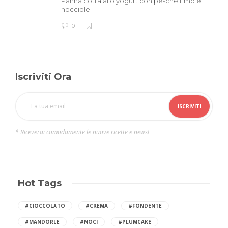
Panna cotta allo yogurt con pesche timo e
nocciole
0
Iscriviti Ora
* Riceverai comodamente le nuove ricette e news!
Hot Tags
#CIOCCOLATO
#CREMA
#FONDENTE
#MANDORLE
#NOCI
#PLUMCAKE