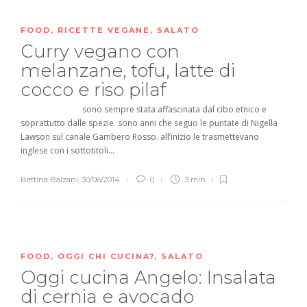
FOOD
,
RICETTE VEGANE
,
SALATO
Curry vegano con
melanzane, tofu, latte di
cocco e riso pilaf
sono sempre stata affascinata dal cibo etnico e
soprattutto dalle spezie. sono anni che seguo le puntate di Nigella
Lawson sul canale Gambero Rosso. all’inizio le trasmettevano
inglese con i sottotitoli...
Bettina Balzani
,
30/06/2014
0
3 min
FOOD
,
OGGI CHI CUCINA?
,
SALATO
Oggi cucina Angelo: Insalata
di cernia e avocado