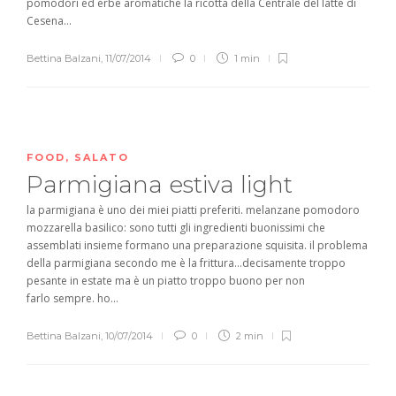
pomodori ed erbe aromatiche la ricotta della Centrale del latte di
Cesena...
Bettina Balzani
,
11/07/2014
0
1 min
FOOD
,
SALATO
Parmigiana estiva light
la parmigiana è uno dei miei piatti preferiti. melanzane pomodoro
mozzarella basilico: sono tutti gli ingredienti buonissimi che
assemblati insieme formano una preparazione squisita. il problema
della parmigiana secondo me è la frittura…decisamente troppo
pesante in estate ma è un piatto troppo buono per non
farlo sempre. ho...
Bettina Balzani
,
10/07/2014
0
2 min