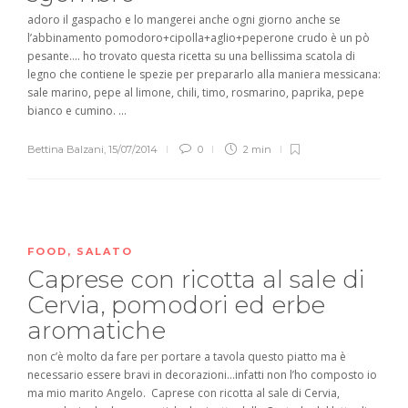
adoro il gaspacho e lo mangerei anche ogni giorno anche se
l’abbinamento pomodoro+cipolla+aglio+peperone crudo è un pò
pesante…. ho trovato questa ricetta su una bellissima scatola di
legno che contiene le spezie per prepararlo alla maniera messicana:
sale marino, pepe al limone, chili, timo, rosmarino, paprika, pepe
bianco e cumino. ...
Bettina Balzani
,
15/07/2014
0
2 min
FOOD
,
SALATO
Caprese con ricotta al sale di
Cervia, pomodori ed erbe
aromatiche
non c’è molto da fare per portare a tavola questo piatto ma è
necessario essere bravi in decorazioni…infatti non l’ho composto io
ma mio marito Angelo. Caprese con ricotta al sale di Cervia,