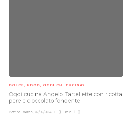
DOLCE
,
FOOD
,
OGGI CHI CUCINA?
Oggi cucina Angelo: Tartellette con ricotta
pere e cioccolato fondente
Bettina Balzani
,
07/02/2014
1 min