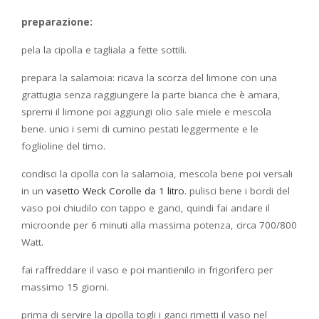
preparazione:
pela la cipolla e tagliala a fette sottili.
prepara la salamoia: ricava la scorza del limone con una
grattugia senza raggiungere la parte bianca che è amara,
spremi il limone poi aggiungi olio sale miele e mescola
bene. unici i semi di cumino pestati leggermente e le
foglioline del timo.
condisci la cipolla con la salamoia, mescola bene poi versali
in un
vasetto Weck Corolle da 1 litro
. pulisci bene i bordi del
vaso poi chiudilo con tappo e ganci, quindi fai andare il
microonde per 6 minuti alla massima potenza, circa 700/800
Watt.
fai raffreddare il vaso e poi mantienilo in frigorifero per
massimo 15 giorni.
prima di servire la cipolla togli i ganci rimetti il vaso nel