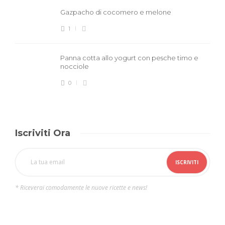
Gazpacho di cocomero e melone
1
Panna cotta allo yogurt con pesche timo e
nocciole
0
Iscriviti Ora
* Riceverai comodamente le nuove ricette e news!