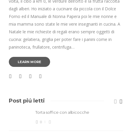
volta, il cibo a km 0, le verdure dell’orto e la frutta raccolta
dagli alberi. Ho iniziato a cucinare da piccola con il Dolce
Forno ed il Manuale di Nonna Papera poi le mie nonne e
mia mamma sono state le mie vere insegnanti in cucina. A
Natale le mie richieste di regali erano sempre oggetti di
cucina: gelatiera, griglia per poter fare i panini come in
paninoteca, frullatore, centrifuga…
LEARN MORE
Post piú letti
Torta soffice con albicocche
0