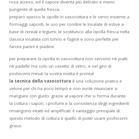
rosa acceso, ed il sapore diventa più delicato e meno
pungente di quella fresca.
preparo spesso le cipolle in vasocottura e le servo insieme a
formaggi saporiti, le uso per condire le insalate di estive a
base di cereali e legumi, le sostituisco alla cipolla fresca nella
classica insalata con tonno e fagioli e sono perfette per
farcire panini e piadine.
per preparare la cipolla in vasocottura non servono nè piatti
nè padelle ma solo un vasetto di vetro, e nel giro di
pochissimi minuti la vostra ricetta è pronta!
la
tecnica della vasocottura
è una soluzione pratica e
veloce per chi ha poco tempo e non vuole rinunciare a
mangiare con gusto. grazie al vapore che si forma durante
la cottura i sapori, i profumi e la consistenza degli ingredienti
rimangono intatti ed amplificati. il vantaggio principale di
questo metodo di cottura è quello di poter usare pochissimi
grassi.