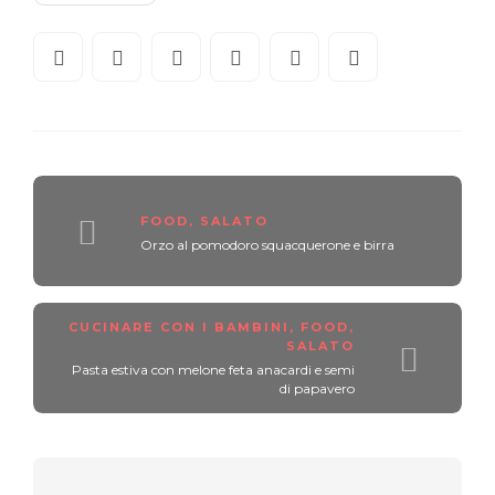
FOOD
,
SALATO
Orzo al pomodoro squacquerone e birra
CUCINARE CON I BAMBINI
,
FOOD
,
SALATO
Pasta estiva con melone feta anacardi e semi
di papavero