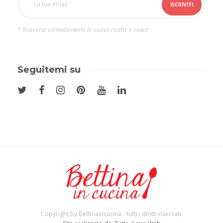
* Riceverai comodamente le nuove ricette e news!
Seguitemi su
Copyright by Bettinaincucina - tutti i diritti riservati.