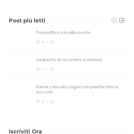
Post piú letti
Torta soffice con albicocche
0
Gazpacho di cocomero e melone
1
Panna cotta allo yogurt con pesche timo e
nocciole
0
Iscriviti Ora