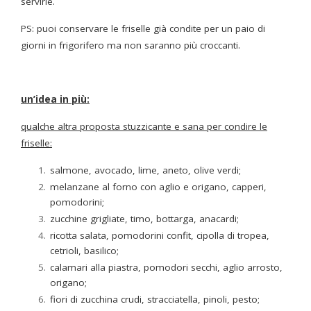
servirle.
PS: puoi conservare le friselle già condite per un paio di
giorni in frigorifero ma non saranno più croccanti.
un’idea in più:
qualche altra proposta stuzzicante e sana per condire le
friselle:
salmone, avocado, lime, aneto, olive verdi;
melanzane al forno con aglio e origano, capperi,
pomodorini;
zucchine grigliate, timo, bottarga, anacardi;
ricotta salata, pomodorini confit, cipolla di tropea,
cetrioli, basilico;
calamari alla piastra, pomodori secchi, aglio arrosto,
origano;
fiori di zucchina crudi, stracciatella, pinoli, pesto;