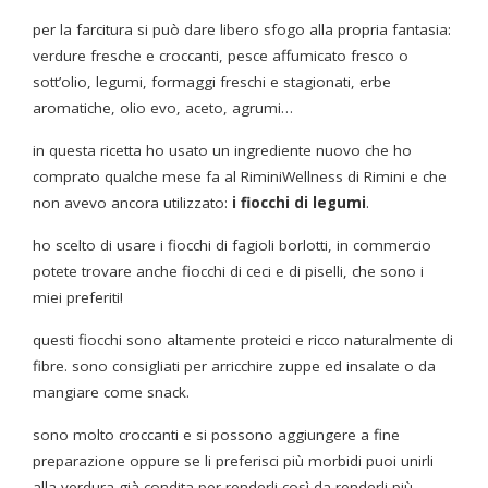
per la farcitura si può dare libero sfogo alla propria fantasia:
verdure fresche e croccanti, pesce affumicato fresco o
sott’olio, legumi, formaggi freschi e stagionati, erbe
aromatiche, olio evo, aceto, agrumi…
in questa ricetta ho usato un ingrediente nuovo che ho
comprato qualche mese fa al RiminiWellness di Rimini e che
non avevo ancora utilizzato:
i fiocchi di legumi
.
ho scelto di usare i fiocchi di fagioli borlotti, in commercio
potete trovare anche fiocchi di ceci e di piselli, che sono i
miei preferiti!
questi fiocchi sono altamente proteici e ricco naturalmente di
fibre. sono consigliati per arricchire zuppe ed insalate o da
mangiare come snack.
sono molto croccanti e si possono aggiungere a fine
preparazione oppure se li preferisci più morbidi puoi unirli
alla verdura già condita per renderli così da renderli più