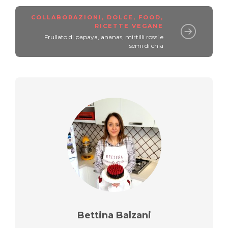
COLLABORAZIONI
,
DOLCE
,
FOOD
,
RICETTE VEGANE
Frullato di papaya, ananas, mirtilli rossi e
semi di chia
Bettina Balzani