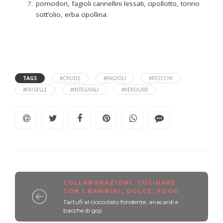
pomodori, fagioli cannellini lessati, cipollotto, tonno
sott’olio, erba cipollina.
TAGS
#CRUDE
#FAGIOLI
#FIOCCHI
#FRISELLE
#INTEGRALI
#VERDURE
COLLABORAZIONI
,
CUCINARE
CON I BAMBINI
,
DOLCE
,
FOOD
Tartufi al cioccolato fondente, anacardi e
bacche di goji