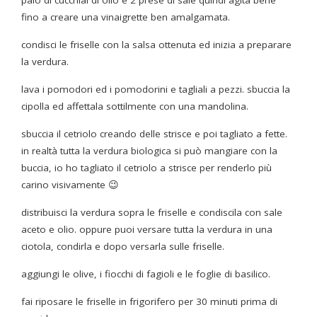
paio di cucchiai di olio e 2 prese di sale quindi agita bene
fino a creare una vinaigrette ben amalgamata.
condisci le friselle con la salsa ottenuta ed inizia a preparare
la verdura.
lava i pomodori ed i pomodorini e tagliali a pezzi. sbuccia la
cipolla ed affettala sottilmente con una mandolina.
sbuccia il cetriolo creando delle strisce e poi tagliato a fette.
in realtà tutta la verdura biologica si può mangiare con la
buccia, io ho tagliato il cetriolo a strisce per renderlo più
carino visivamente 😉
distribuisci la verdura sopra le friselle e condiscila con sale
aceto e olio. oppure puoi versare tutta la verdura in una
ciotola, condirla e dopo versarla sulle friselle.
aggiungi le olive, i fiocchi di fagioli e le foglie di basilico.
fai riposare le friselle in frigorifero per 30 minuti prima di