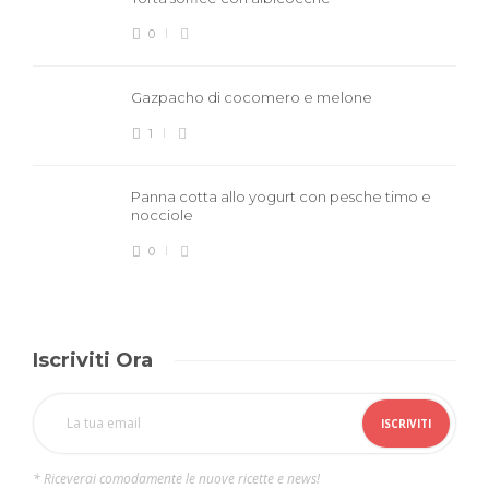
0
Gazpacho di cocomero e melone
1
Panna cotta allo yogurt con pesche timo e
nocciole
0
Iscriviti Ora
* Riceverai comodamente le nuove ricette e news!