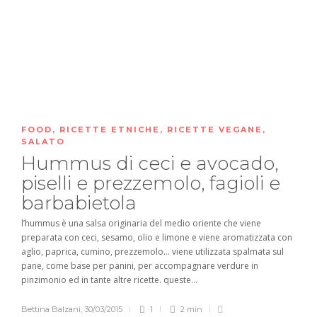
FOOD
,
RICETTE ETNICHE
,
RICETTE VEGANE
,
SALATO
Hummus di ceci e avocado,
piselli e prezzemolo, fagioli e
barbabietola
l’hummus è una salsa originaria del medio oriente che viene
preparata con ceci, sesamo, olio e limone e viene aromatizzata con
aglio, paprica, cumino, prezzemolo… viene utilizzata spalmata sul
pane, come base per panini, per accompagnare verdure in
pinzimonio ed in tante altre ricette. queste...
Bettina Balzani
,
30/03/2015
1
2 min