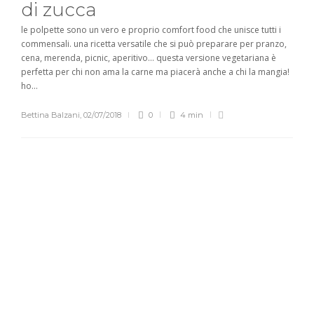
di zucca
le polpette sono un vero e proprio comfort food che unisce tutti i
commensali. una ricetta versatile che si può preparare per pranzo,
cena, merenda, picnic, aperitivo… questa versione vegetariana è
perfetta per chi non ama la carne ma piacerà anche a chi la mangia!
ho...
Bettina Balzani
,
02/07/2018
0
4 min