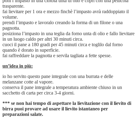
poni l’impasto in una ciotola unta di olio e copri con una pellicola
trasparente.
fai lievitare per 1 ora e mezzo finchè l’impasto avrà raddoppiato il
volume.
prendi l’impasto e lavoralo creando la forma di un filone o una
pagnotta.
posiziona l’impasto in una teglia da forno unta di olio e fallo lievitare
in un luogo caldo per altri 30 minuti circa.
cuoci il pane a 180 gradi per 45 minuti circa e toglilo dal forno
quando è dorato in superficie.
fai raffreddare la pagnotta e servila tagliata a fette spesse.
un’idea in più:
io ho servito questo pane integrale con una burrata e delle
melanzane cotte al vapore.
conserva il pane integrale a temperatura ambiente chiuso in un
sacchetto di carta per circa 3-4 giorni.
*** se non hai tempo di aspettare la lievitazione con il lievito di
birra puoi provare ad usare il lievito istantaneo per
preparazioni salate.