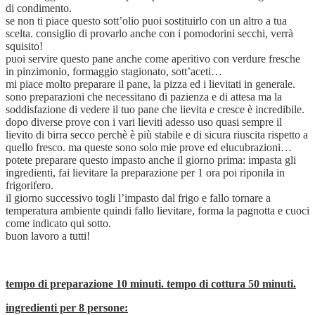
di condimento.
se non ti piace questo sott’olio puoi sostituirlo con un altro a tua
scelta. consiglio di provarlo anche con i pomodorini secchi, verrà
squisito!
puoi servire questo pane anche come aperitivo con verdure fresche
in pinzimonio, formaggio stagionato, sott’aceti…
mi piace molto preparare il pane, la pizza ed i lievitati in generale.
sono preparazioni che necessitano di pazienza e di attesa ma la
soddisfazione di vedere il tuo pane che lievita e cresce è incredibile.
dopo diverse prove con i vari lieviti adesso uso quasi sempre il
lievito di birra secco perchè è più stabile e di sicura riuscita rispetto a
quello fresco. ma queste sono solo mie prove ed elucubrazioni…
potete preparare questo impasto anche il giorno prima: impasta gli
ingredienti, fai lievitare la preparazione per 1 ora poi riponila in
frigorifero.
il giorno successivo togli l’impasto dal frigo e fallo tornare a
temperatura ambiente quindi fallo lievitare, forma la pagnotta e cuoci
come indicato qui sotto.
buon lavoro a tutti!
tempo di preparazione 10 minuti. tempo di cottura 50 minuti.
ingredienti per 8 persone: