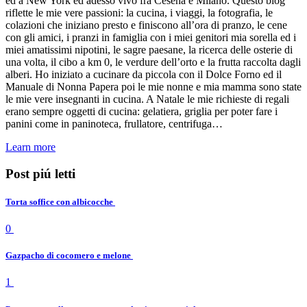
ed a New York ed adesso vivo fra Cesena e Milano. Questo blog
riflette le mie vere passioni: la cucina, i viaggi, la fotografia, le
colazioni che iniziano presto e finiscono all’ora di pranzo, le cene
con gli amici, i pranzi in famiglia con i miei genitori mia sorella ed i
miei amatissimi nipotini, le sagre paesane, la ricerca delle osterie di
una volta, il cibo a km 0, le verdure dell’orto e la frutta raccolta dagli
alberi. Ho iniziato a cucinare da piccola con il Dolce Forno ed il
Manuale di Nonna Papera poi le mie nonne e mia mamma sono state
le mie vere insegnanti in cucina. A Natale le mie richieste di regali
erano sempre oggetti di cucina: gelatiera, griglia per poter fare i
panini come in paninoteca, frullatore, centrifuga…
Learn more
Post piú letti
Torta soffice con albicocche
0
Gazpacho di cocomero e melone
1