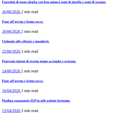
Fagottini di pasta sfoglia con feta spinaci semi di nigella e semi di sesamo
26/06/2026
2 min
read
Pane all’uvetta e frutta secca
26/06/2026
2 min
read
Clafoutis alle ciliegie e mandorle
25/06/2026
3 min
read
Peperoni ripieni di ricotta tonno acciughe e origano
24/06/2026
2 min
read
Pane all’uvetta e frutta secca
16/04/2026
3 min
read
Piadina romagnola IGP in stile galette bretonne
15/04/2026
3 min
read