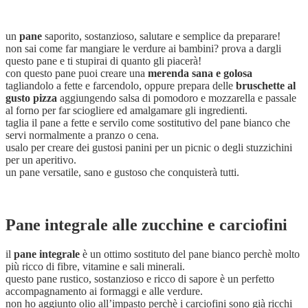
un
pane
saporito, sostanzioso, salutare e semplice da preparare!
non sai come far mangiare le verdure ai bambini? prova a dargli
questo pane e ti stupirai di quanto gli piacerà!
con questo pane puoi creare una
merenda sana e golosa
tagliandolo a fette e farcendolo, oppure prepara delle
bruschette al
gusto pizza
aggiungendo salsa di pomodoro e mozzarella e passale
al forno per far sciogliere ed amalgamare gli ingredienti.
taglia il pane a fette e servilo come sostitutivo del pane bianco che
servi normalmente a pranzo o cena.
usalo per creare dei gustosi panini per un picnic o degli stuzzichini
per un aperitivo.
un pane versatile, sano e gustoso che conquisterà tutti.
Pane integrale alle zucchine e carciofini
il
pane integrale
è un ottimo sostituto del pane bianco perchè molto
più ricco di fibre, vitamine e sali minerali.
questo pane rustico, sostanzioso e ricco di sapore è un perfetto
accompagnamento ai formaggi e alle verdure.
non ho aggiunto olio all’impasto perchè i carciofini sono già ricchi