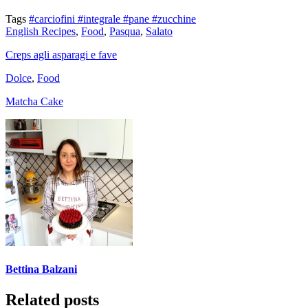
Tags
#carciofini
#integrale
#pane
#zucchine
English Recipes
,
Food
,
Pasqua
,
Salato
Creps agli asparagi e fave
Dolce
,
Food
Matcha Cake
Bettina Balzani
Related posts