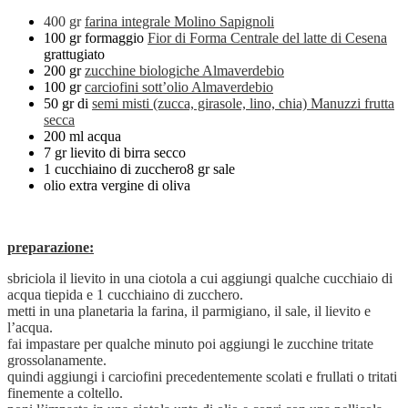
400 gr
farina integrale Molino Sapignoli
100 gr formaggio
Fior di Forma Centrale del latte di Cesena
grattugiato
200 gr
zucchine biologiche Almaverdebio
100 gr
carciofini sott’olio Almaverdebio
50 gr di
semi misti (zucca, girasole, lino, chia) Manuzzi frutta
secca
200 ml acqua
7 gr lievito di birra secco
1 cucchiaino di zucchero8 gr sale
olio extra vergine di oliva
preparazione:
sbriciola il lievito in una ciotola a cui aggiungi qualche cucchiaio di
acqua tiepida e 1 cucchiaino di zucchero.
metti in una planetaria la farina, il parmigiano, il sale, il lievito e
l’acqua.
fai impastare per qualche minuto poi aggiungi le zucchine tritate
grossolanamente.
quindi aggiungi i carciofini precedentemente scolati e frullati o tritati
finemente a coltello.