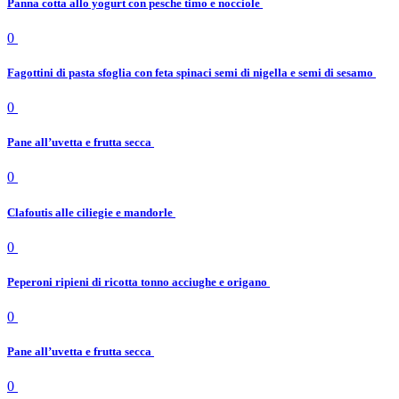
Panna cotta allo yogurt con pesche timo e nocciole
0
Fagottini di pasta sfoglia con feta spinaci semi di nigella e semi di sesamo
0
Pane all’uvetta e frutta secca
0
Clafoutis alle ciliegie e mandorle
0
Peperoni ripieni di ricotta tonno acciughe e origano
0
Pane all’uvetta e frutta secca
0