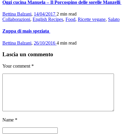
Oggi cucina Manuela – Il Porcospino delle sorelle Manzelli
Bettina Balzani
,
14/04/2017
2 min
read
Collaborazioni
,
English Recipes
,
Food
,
Ricette vegane
,
Salato
Zuppa di mais speziata
Bettina Balzani
,
26/10/2016
4 min
read
Lascia un commento
Your comment
*
Name
*