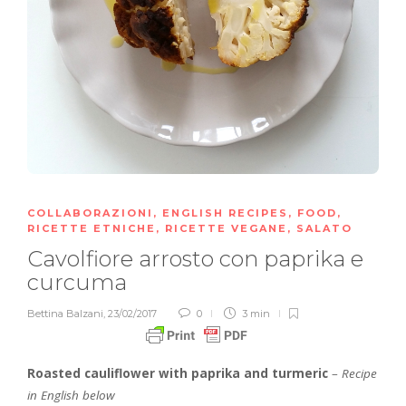
COLLABORAZIONI
,
ENGLISH RECIPES
,
FOOD
,
RICETTE ETNICHE
,
RICETTE VEGANE
,
SALATO
Cavolfiore arrosto con paprika e
curcuma
Bettina Balzani
,
23/02/2017
0
3 min
Roasted cauliflower with paprika and turmeric
–
Recipe
in English below