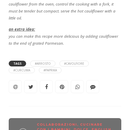
cauliflower from the oven, control the cooking with a fork, it
must be tender but compact. serve the hot cauliflower with a
little oil.
an extra idea:
you can make this recipe more delicious by adding cauliflower
to the end of grated Parmesan.
TAGS
#ARROSTO
#CAVOLFIORE
#CURCUMA
#PAPRIKA
COLLABORAZIONI
,
CUCINARE
CON I BAMBINI
,
DOLCE
,
ENGLISH