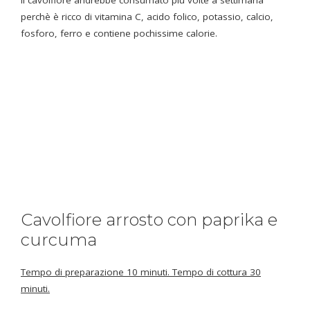
il cavolfiore andrebbe consumato più volte a settimana
perchè è ricco di vitamina C, acido folico, potassio, calcio,
fosforo, ferro e contiene pochissime calorie.
Cavolfiore arrosto con paprika e
curcuma
Tempo di preparazione 10 minuti. Tempo di cottura 30
minuti.