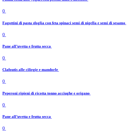
0
Fagottini di pasta sfoglia con feta spinaci semi di nigella e semi di sesamo
0
Pane all’uvetta e frutta secca
0
Clafoutis alle ciliegie e mandorle
0
Peperoni ripieni di ricotta tonno acciughe e origano
0
Pane all’uvetta e frutta secca
0