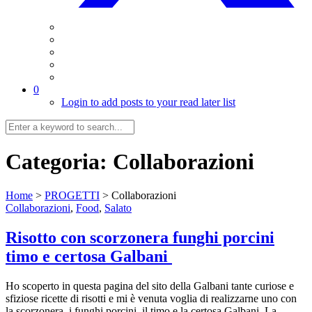
0
Login to add posts to your read later list
Categoria:
Collaborazioni
Home
>
PROGETTI
>
Collaborazioni
Collaborazioni
,
Food
,
Salato
Risotto con scorzonera funghi porcini
timo e certosa Galbani
Ho scoperto in questa pagina del sito della Galbani tante curiose e
sfiziose ricette di risotti e mi è venuta voglia di realizzarne uno con
la scorzonera, i funghi porcini, il timo e la certosa Galbani. La