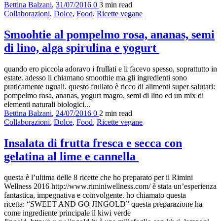
Bettina Balzani
,
31/07/2016
0
3 min
read
Collaborazioni
,
Dolce
,
Food
,
Ricette vegane
Smoohtie al pompelmo rosa, ananas, semi
di lino, alga spirulina e yogurt
quando ero piccola adoravo i frullati e li facevo spesso, soprattutto in
estate. adesso li chiamano smoothie ma gli ingredienti sono
praticamente uguali. questo frullato è ricco di alimenti super salutari:
pompelmo rosa, ananas, yogurt magro, semi di lino ed un mix di
elementi naturali biologici...
Bettina Balzani
,
24/07/2016
0
2 min
read
Collaborazioni
,
Dolce
,
Food
,
Ricette vegane
Insalata di frutta fresca e secca con
gelatina al lime e cannella
questa è l’ultima delle 8 ricette che ho preparato per il Rimini
Wellness 2016 http://www.riminiwellness.com/ è stata un’esperienza
fantastica, impegnativa e coinvolgente. ho chiamato questa
ricetta: “SWEET AND GO JINGOLD” questa preparazione ha
come ingrediente principale il kiwi verde