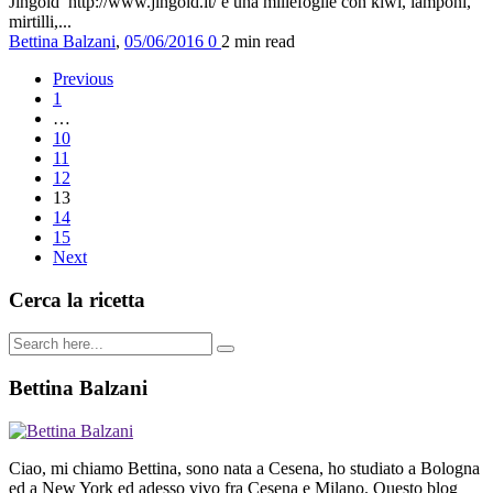
Jingold http://www.jingold.it/ è una millefoglie con kiwi, lamponi,
mirtilli,...
Bettina Balzani
,
05/06/2016
0
2 min
read
Previous
1
…
10
11
12
13
14
15
Next
Cerca la ricetta
Bettina Balzani
Ciao, mi chiamo Bettina, sono nata a Cesena, ho studiato a Bologna
ed a New York ed adesso vivo fra Cesena e Milano. Questo blog