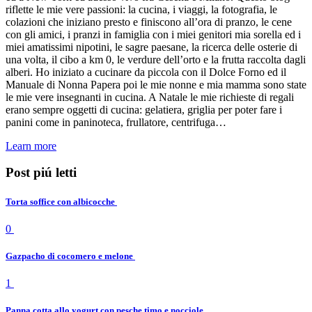
riflette le mie vere passioni: la cucina, i viaggi, la fotografia, le
colazioni che iniziano presto e finiscono all’ora di pranzo, le cene
con gli amici, i pranzi in famiglia con i miei genitori mia sorella ed i
miei amatissimi nipotini, le sagre paesane, la ricerca delle osterie di
una volta, il cibo a km 0, le verdure dell’orto e la frutta raccolta dagli
alberi. Ho iniziato a cucinare da piccola con il Dolce Forno ed il
Manuale di Nonna Papera poi le mie nonne e mia mamma sono state
le mie vere insegnanti in cucina. A Natale le mie richieste di regali
erano sempre oggetti di cucina: gelatiera, griglia per poter fare i
panini come in paninoteca, frullatore, centrifuga…
Learn more
Post piú letti
Torta soffice con albicocche
0
Gazpacho di cocomero e melone
1
Panna cotta allo yogurt con pesche timo e nocciole