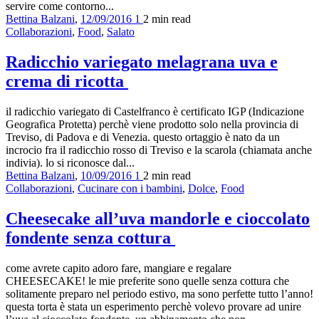
servire come contorno...
Bettina Balzani
,
12/09/2016
1
2 min
read
Collaborazioni
,
Food
,
Salato
Radicchio variegato melagrana uva e
crema di ricotta
il radicchio variegato di Castelfranco è certificato IGP (Indicazione
Geografica Protetta) perchè viene prodotto solo nella provincia di
Treviso, di Padova e di Venezia. questo ortaggio è nato da un
incrocio fra il radicchio rosso di Treviso e la scarola (chiamata anche
indivia). lo si riconosce dal...
Bettina Balzani
,
10/09/2016
1
2 min
read
Collaborazioni
,
Cucinare con i bambini
,
Dolce
,
Food
Cheesecake all’uva mandorle e cioccolato
fondente senza cottura
come avrete capito adoro fare, mangiare e regalare
CHEESECAKE! le mie preferite sono quelle senza cottura che
solitamente preparo nel periodo estivo, ma sono perfette tutto l’anno!
questa torta è stata un esperimento perchè volevo provare ad unire