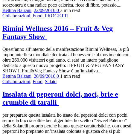
scorzonera è una radice poco calorica, ricca di fibre, potassio,...
Bettina Balzani
,
22/09/2016
0
3 min
read
Collaborazioni
,
Food
,
PROGETTI
Rimini Wellness 2016 – Fruit & Veg
Fantasy Show
Quest’anno all’interno della manifestazione Rimini Wellness, la più
importante fiera mondiale dedicata al benessere e al movimento con
oltre 260.000 visitatori ogni anno, ci sarà un intero padiglione
dedicato a questo nuovo progetto: il FRUIT & VEG FANTASY
SHOW Il Fruit&Veg Fantasy Show è un’iniziativa...
Bettina Balzani
,
20/09/2016
0
1 min
read
Collaborazioni
,
Food
,
Salato
Insalata di peperoni dolci, noci, brie e
crumble di taralli
per preparare questa insalata ho usato dei peperoni dolci con pochi
semi e la buccia sottile ben digeribile. ho scelto i “Sweet Palermo”
della Solarelli proprio perchè hanno queste caratteristiche. con questi
peperoni ho preparato un’insalata colorata e gustosa che si può