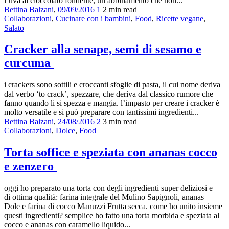
l’uva al cioccolato fondente, un abbinamento che non...
Bettina Balzani
,
09/09/2016
1
2 min
read
Collaborazioni
,
Cucinare con i bambini
,
Food
,
Ricette vegane
,
Salato
Cracker alla senape, semi di sesamo e
curcuma
i crackers sono sottili e croccanti sfoglie di pasta, il cui nome deriva
dal verbo ‘to crack’, spezzare, che deriva dal classico rumore che
fanno quando li si spezza e mangia. l’impasto per creare i cracker è
molto versatile e si può preparare con tantissimi ingredienti...
Bettina Balzani
,
24/08/2016
2
3 min
read
Collaborazioni
,
Dolce
,
Food
Torta soffice e speziata con ananas cocco
e zenzero
oggi ho preparato una torta con degli ingredienti super deliziosi e
di ottima qualità: farina integrale del Mulino Sapignoli, ananas
Dole e farina di cocco Manuzzi Frutta secca. come ho unito insieme
questi ingredienti? semplice ho fatto una torta morbida e speziata al
cocco e ananas con caramello liquido...