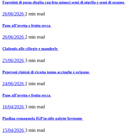
Fagottini di pasta sfoglia con feta spinaci semi di nigella e semi di sesamo
26/06/2026
2 min
read
Pane all’uvetta e frutta secca
26/06/2026
2 min
read
Clafoutis alle ciliegie e mandorle
25/06/2026
3 min
read
Peperoni ripieni di ricotta tonno acciughe e origano
24/06/2026
2 min
read
Pane all’uvetta e frutta secca
16/04/2026
3 min
read
Piadina romagnola IGP in stile galette bretonne
15/04/2026
3 min
read