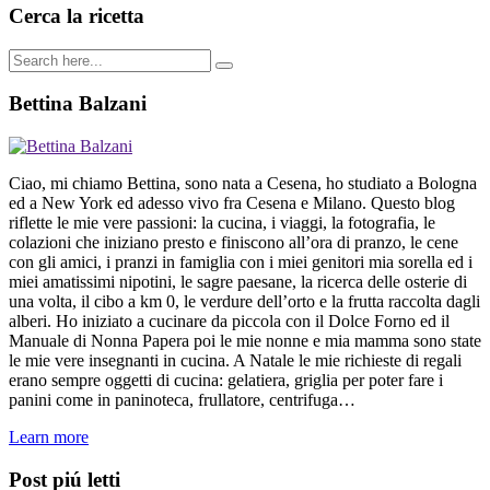
Cerca la ricetta
Bettina Balzani
Ciao, mi chiamo Bettina, sono nata a Cesena, ho studiato a Bologna
ed a New York ed adesso vivo fra Cesena e Milano. Questo blog
riflette le mie vere passioni: la cucina, i viaggi, la fotografia, le
colazioni che iniziano presto e finiscono all’ora di pranzo, le cene
con gli amici, i pranzi in famiglia con i miei genitori mia sorella ed i
miei amatissimi nipotini, le sagre paesane, la ricerca delle osterie di
una volta, il cibo a km 0, le verdure dell’orto e la frutta raccolta dagli
alberi. Ho iniziato a cucinare da piccola con il Dolce Forno ed il
Manuale di Nonna Papera poi le mie nonne e mia mamma sono state
le mie vere insegnanti in cucina. A Natale le mie richieste di regali
erano sempre oggetti di cucina: gelatiera, griglia per poter fare i
panini come in paninoteca, frullatore, centrifuga…
Learn more
Post piú letti