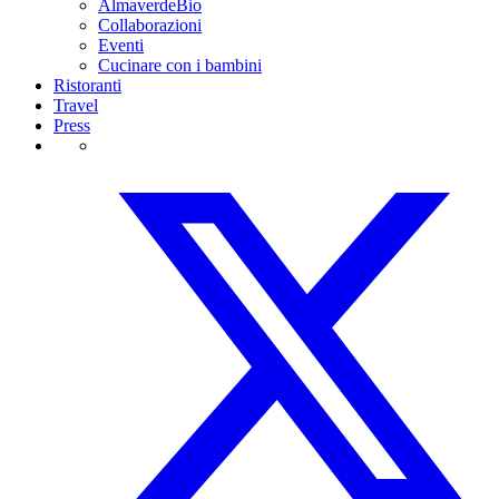
AlmaverdeBio
Collaborazioni
Eventi
Cucinare con i bambini
Ristoranti
Travel
Press