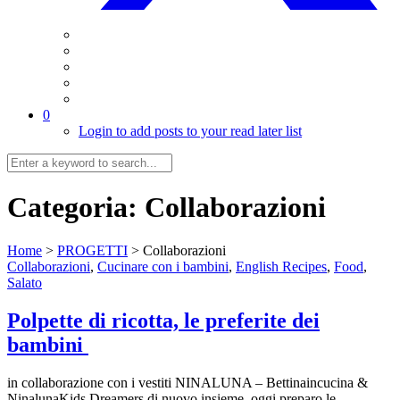
0
Login to add posts to your read later list
Categoria:
Collaborazioni
Home
>
PROGETTI
>
Collaborazioni
Collaborazioni
,
Cucinare con i bambini
,
English Recipes
,
Food
,
Salato
Polpette di ricotta, le preferite dei
bambini
in collaborazione con i vestiti NINALUNA – Bettinaincucina &
NinalunaKids Dreamers di nuovo insieme. oggi preparo le