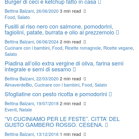
Burger di ceci e ketchup fatto in casa
Bettina Balzani
,
26/06/2020
3 min
read
Food
,
Salato
Fusilli al riso nero con salmone, pomodorini,
fagiolini, patate, burrata e olio al prezzemolo
Bettina Balzani
,
06/06/2024
2 min
read
Cucinare con i bambini
,
Food
,
Ricette romagnole
,
Ricette vegane
,
Salato
Piadina all’olio extra vergine di oliva, farina semi
integrale e semi di sesamo
Bettina Balzani
,
22/03/2020
2 min
read
AlmaverdeBio
,
Cucinare con i bambini
,
Food
,
Salato
Sfogliatine con pesto ricotta e pomodorini
Bettina Balzani
,
19/07/2018
2 min
read
Eventi
,
Natale
“VI CUCINIAMO PER LE FESTE”. CITTA’ DEL
GUSTO GAMBERO ROSSO. CESENA.
Bettina Balzani
,
13/12/2016
1 min
read