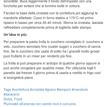
amovibile. Buca leggermente il fondo dell’impasto con una
forchetta per evitare che si formino bolle in cottura.
Farcisci la base della crostata con la confettura poi aggiungi le
mandorle sfilettate. Cuoci in forno statico a 175°C nel primo
ripiano in basso per circa 35-40 minuti. Sforna la crostata, lasciala
raffreddare completamente prima di toglierla dallo stampo.
Un’idea in più:
Per preparare la pasta frolla lo zucchero consigliato è: zucchero a
velo, zucchero semolato fine (custer sugar) o zucchero di canna
fine. Se lo zucchero che usate di solito ha i granelli molto grossi
puoi frullarlo in un mixer per renderlo più fine.
La frolla si può preparare in anticipo di qualche giorno oppure si
può anche congelare per qualche mese. Per utilizzarla togli il
panetto dal freezer il giorno prima di usarla e mettilo in frigo così
si scongelerà piano.
Tags
#confettura
#crostata
#grano
#lamponi
#mandorle
#saraceno
Dolce
,
Food
Plumcake all'arancia con carote noci e curcuma