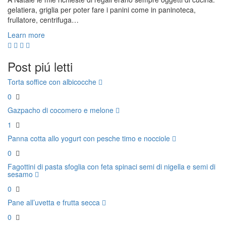
gelatiera, griglia per poter fare i panini come in paninoteca,
frullatore, centrifuga…
Learn more
Post piú letti
Torta soffice con albicocche
0
Gazpacho di cocomero e melone
1
Panna cotta allo yogurt con pesche timo e nocciole
0
Fagottini di pasta sfoglia con feta spinaci semi di nigella e semi di
sesamo
0
Pane all’uvetta e frutta secca
0