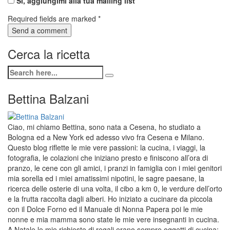
Si, aggiungimi alla tua mailing list
Required fields are marked
*
Cerca la ricetta
Bettina Balzani
Ciao, mi chiamo Bettina, sono nata a Cesena, ho studiato a
Bologna ed a New York ed adesso vivo fra Cesena e Milano.
Questo blog riflette le mie vere passioni: la cucina, i viaggi, la
fotografia, le colazioni che iniziano presto e finiscono all’ora di
pranzo, le cene con gli amici, i pranzi in famiglia con i miei genitori
mia sorella ed i miei amatissimi nipotini, le sagre paesane, la
ricerca delle osterie di una volta, il cibo a km 0, le verdure dell’orto
e la frutta raccolta dagli alberi. Ho iniziato a cucinare da piccola
con il Dolce Forno ed il Manuale di Nonna Papera poi le mie
nonne e mia mamma sono state le mie vere insegnanti in cucina.
A Natale le mie richieste di regali erano sempre oggetti di cucina: