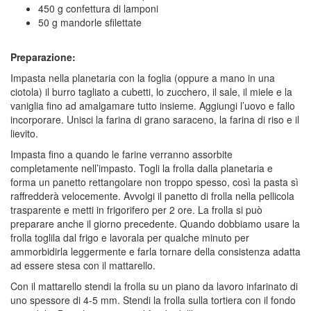
450 g confettura di lamponi
50 g mandorle sfilettate
Preparazione:
Impasta nella planetaria con la foglia (oppure a mano in una
ciotola) il burro tagliato a cubetti, lo zucchero, il sale, il miele e la
vaniglia fino ad amalgamare tutto insieme. Aggiungi l’uovo e fallo
incorporare. Unisci la farina di grano saraceno, la farina di riso e il
lievito.
Impasta fino a quando le farine verranno assorbite
completamente nell’impasto. Togli la frolla dalla planetaria e
forma un panetto rettangolare non troppo spesso, così la pasta sì
raffredderà velocemente. Avvolgi il panetto di frolla nella pellicola
trasparente e metti in frigorifero per 2 ore. La frolla si può
preparare anche il giorno precedente. Quando dobbiamo usare la
frolla toglila dal frigo e lavorala per qualche minuto per
ammorbidirla leggermente e farla tornare della consistenza adatta
ad essere stesa con il mattarello.
Con il mattarello stendi la frolla su un piano da lavoro infarinato di
uno spessore di 4-5 mm. Stendi la frolla sulla tortiera con il fondo