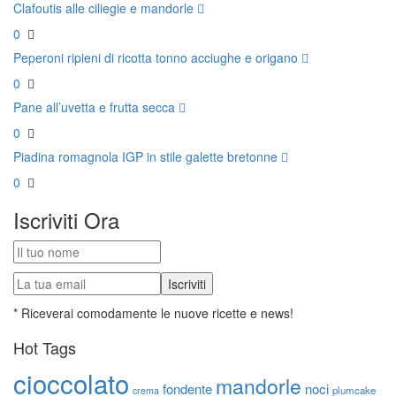
Clafoutis alle ciliegie e mandorle
0
Peperoni ripieni di ricotta tonno acciughe e origano
0
Pane all’uvetta e frutta secca
0
Piadina romagnola IGP in stile galette bretonne
0
Iscriviti Ora
* Riceverai comodamente le nuove ricette e news!
Hot Tags
cioccolato
mandorle
fondente
noci
plumcake
crema