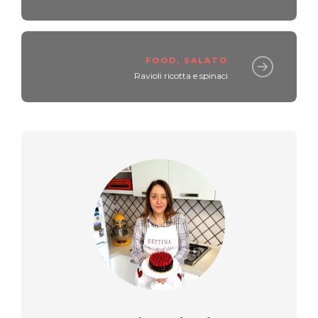
FOOD
,
SALATO
Ravioli ricotta e spinaci