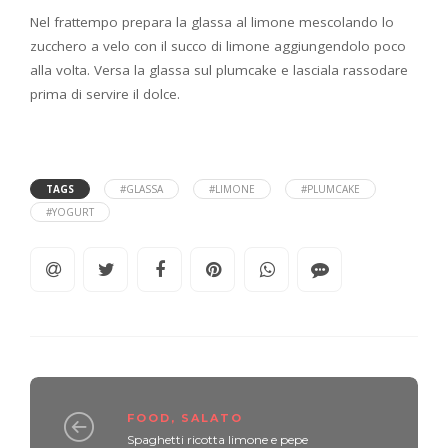
Nel frattempo prepara la glassa al limone mescolando lo
zucchero a velo con il succo di limone aggiungendolo poco
alla volta. Versa la glassa sul plumcake e lasciala rassodare
prima di servire il dolce.
TAGS
#GLASSA
#LIMONE
#PLUMCAKE
#YOGURT
FOOD
,
SALATO
Spaghetti ricotta limone e pepe