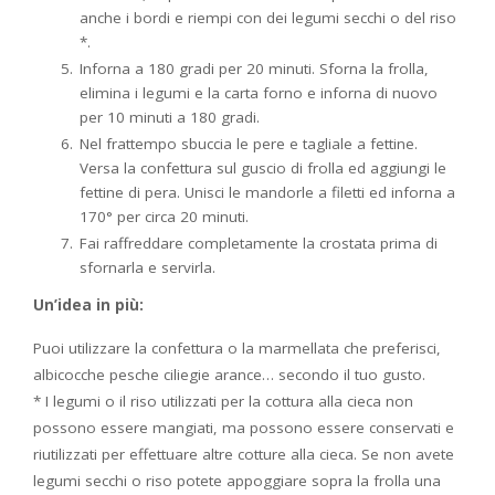
anche i bordi e riempi con dei legumi secchi o del riso
*.
Inforna a 180 gradi per 20 minuti. Sforna la frolla,
elimina i legumi e la carta forno e inforna di nuovo
per 10 minuti a 180 gradi.
Nel frattempo sbuccia le pere e tagliale a fettine.
Versa la confettura sul guscio di frolla ed aggiungi le
fettine di pera. Unisci le mandorle a filetti ed inforna a
170° per circa 20 minuti.
Fai raffreddare completamente la crostata prima di
sfornarla e servirla.
Un’idea in più:
Puoi utilizzare la confettura o la marmellata che preferisci,
albicocche pesche ciliegie arance… secondo il tuo gusto.
* I legumi o il riso utilizzati per la cottura alla cieca non
possono essere mangiati, ma possono essere conservati e
riutilizzati per effettuare altre cotture alla cieca. Se non avete
legumi secchi o riso potete appoggiare sopra la frolla una