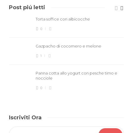
Post piú letti
Torta soffice con albicocche
0
Gazpacho di cocomero e melone
1
Panna cotta allo yogurt con pesche timo e
nocciole
0
Iscriviti Ora