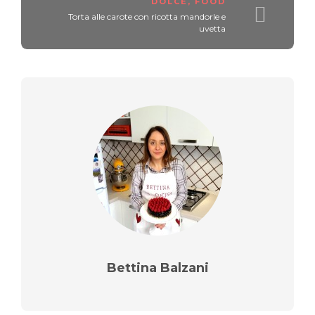
DOLCE
,
FOOD
Torta alle carote con ricotta mandorle e
uvetta
Bettina Balzani