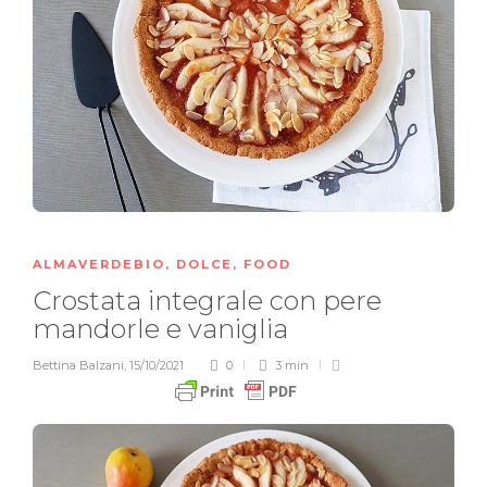
ALMAVERDEBIO
,
DOLCE
,
FOOD
Crostata integrale con pere
mandorle e vaniglia
Bettina Balzani
,
15/10/2021
0
3 min