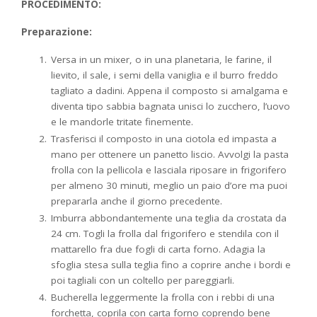
PROCEDIMENTO:
Preparazione:
Versa in un mixer, o in una planetaria, le farine, il
lievito, il sale, i semi della vaniglia e il burro freddo
tagliato a dadini. Appena il composto si amalgama e
diventa tipo sabbia bagnata unisci lo zucchero, l’uovo
e le mandorle tritate finemente.
Trasferisci il composto in una ciotola ed impasta a
mano per ottenere un panetto liscio. Avvolgi la pasta
frolla con la pellicola e lasciala riposare in frigorifero
per almeno 30 minuti, meglio un paio d’ore ma puoi
prepararla anche il giorno precedente.
Imburra abbondantemente una teglia da crostata da
24 cm. Togli la frolla dal frigorifero e stendila con il
mattarello fra due fogli di carta forno. Adagia la
sfoglia stesa sulla teglia fino a coprire anche i bordi e
poi tagliali con un coltello per pareggiarli.
Bucherella leggermente la frolla con i rebbi di una
forchetta, coprila con carta forno coprendo bene