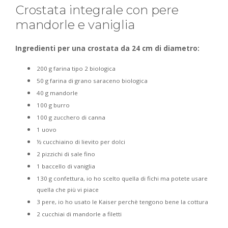
Crostata integrale con pere
mandorle e vaniglia
Ingredienti per una crostata da 24 cm di diametro:
200 g farina tipo 2 biologica
50 g farina di grano saraceno biologica
40 g mandorle
100 g burro
100 g zucchero di canna
1 uovo
½ cucchiaino di lievito per dolci
2 pizzichi di sale fino
1 baccello di vaniglia
130 g confettura, io ho scelto quella di fichi ma potete usare
quella che più vi piace
3 pere, io ho usato le Kaiser perchè tengono bene la cottura
2 cucchiai di mandorle a filetti