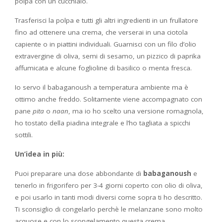
polpa con un cucchiaio.
Trasferisci la polpa e tutti gli altri ingredienti in un frullatore
fino ad ottenere una crema, che verserai in una ciotola
capiente o in piattini individuali. Guarnisci con un filo d’olio
extravergine di oliva, semi di sesamo, un pizzico di paprika
affumicata e alcune foglioline di basilico o menta fresca.
Io servo il babaganoush a temperatura ambiente ma è
ottimo anche freddo. Solitamente viene accompagnato con
pane
pita
o
naan
, ma io ho scelto una versione romagnola,
ho tostato della piadina integrale e l’ho tagliata a spicchi
sottili.
Un’idea in più:
Puoi preparare una dose abbondante di
babaganoush
e
tenerlo in frigorifero per 3-4 giorni coperto con olio di oliva,
e poi usarlo in tanti modi diversi come sopra ti ho descritto.
Ti sconsiglio di congelarlo perchè le melanzane sono molto
acquose e con lo scongelamento questa crema