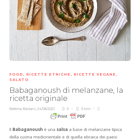
FOOD
,
RICETTE ETNICHE
,
RICETTE VEGANE
,
SALATO
Babaganoush di melanzane, la
ricetta originale
Bettina Balzani
,
24/06/2021
0
3 min
Il
Babaganoush
è una
salsa
a base di melanzane tipica
della cucina mediorientale e di quella
ebraica dei paesi