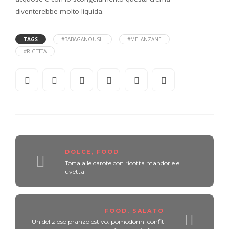
diventerebbe molto liquida.
TAGS
#BABAGANOUSH
#MELANZANE
#RICETTA
DOLCE
,
FOOD
Torta alle carote con ricotta mandorle e
uvetta
FOOD
,
SALATO
Un delizioso pranzo estivo: pomodorini confit