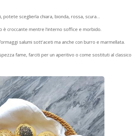
ti, potete sceglierla chiara, bionda, rossa, scura…
no è croccante mentre l’interno soffice e morbido.
n formaggi salumi sott’aceti ma anche con burro e marmellata.
spezza fame, farciti per un aperitivo o come sostituti al classico