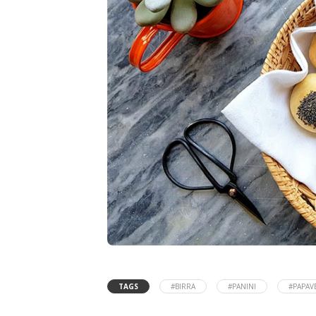
TAGS
#BIRRA
#PANINI
#PAPAV