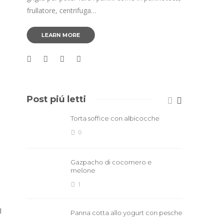
frullatore, centrifuga…
LEARN MORE
Post piú letti
Torta soffice con albicocche
0
Gazpacho di cocomero e
melone
1
l
Panna cotta allo yogurt con pesche