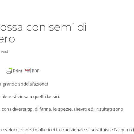
 rossa con semi di
ero
n
read
a grande soddisfazione!
ale e sfiziosa a quelli classici.
i diversi tipi di farina, le spezie, i lieviti ed i risultati sono
 veloce; rispetto alla ricetta tradizionale si sostituisce l’acqua o i