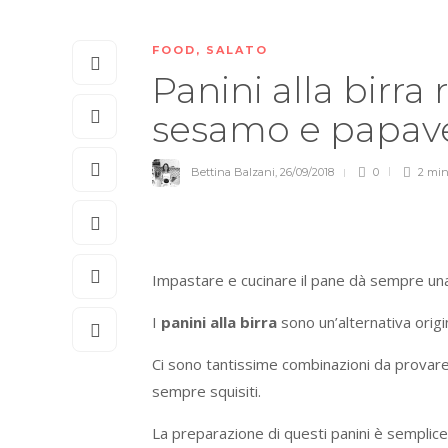
FOOD
,
SALATO
Panini alla birra
sesamo e papav
Bettina Balzani
,
26/09/2018
0
2 mi
Impastare e cucinare il pane dà sempre un
I
panini alla birra
sono un’alternativa origin
Ci sono tantissime combinazioni da provare con 
sempre squisiti.
La preparazione di questi panini è semplice e