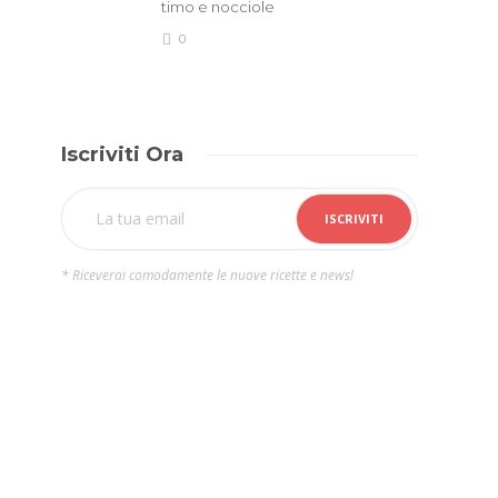
timo e nocciole
0
Iscriviti Ora
* Riceverai comodamente le nuove ricette e news!