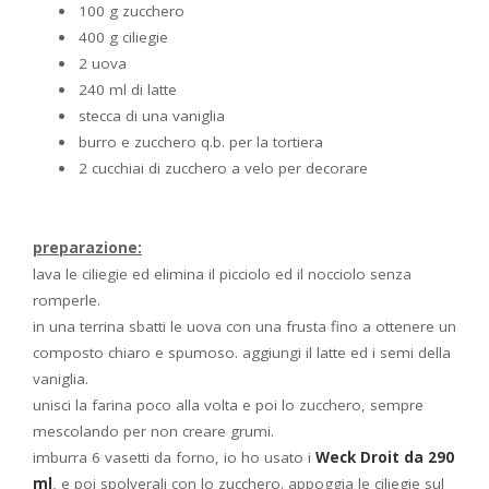
100 g zucchero
400 g ciliegie
2 uova
240 ml di latte
stecca di una vaniglia
burro e zucchero q.b. per la tortiera
2 cucchiai di zucchero a velo per decorare
preparazione:
lava le ciliegie ed elimina il picciolo ed il nocciolo senza
romperle.
in una terrina sbatti le uova con una frusta fino a ottenere un
composto chiaro e spumoso. aggiungi il latte ed i semi della
vaniglia.
unisci la farina poco alla volta e poi lo zucchero, sempre
mescolando per non creare grumi.
imburra 6 vasetti da forno, io ho usato i
Weck Droit da 290
ml
, e poi spolverali con lo zucchero. appoggia le ciliegie sul