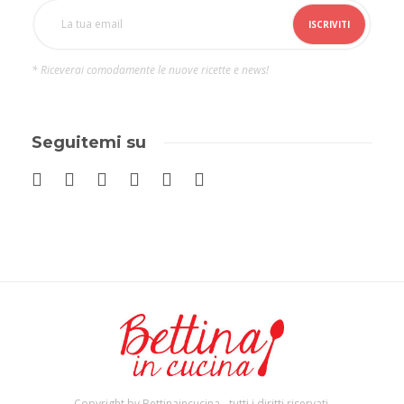
* Riceverai comodamente le nuove ricette e news!
Seguitemi su
Copyright by Bettinaincucina - tutti i diritti riservati.