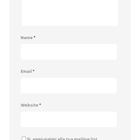
Name
*
Email
*
Website
*
Si, aggiungimi alla tua mailing list