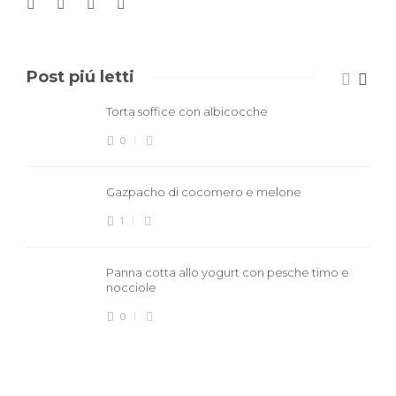
Post piú letti
Torta soffice con albicocche
0
Gazpacho di cocomero e melone
1
Panna cotta allo yogurt con pesche timo e
nocciole
0