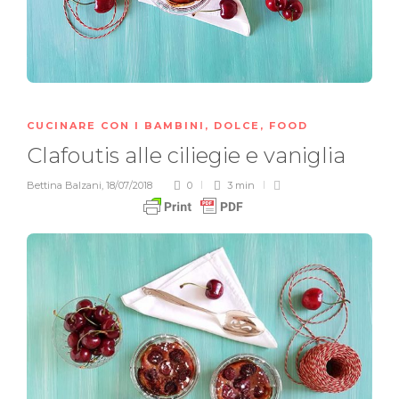
CUCINARE CON I BAMBINI
,
DOLCE
,
FOOD
Clafoutis alle ciliegie e vaniglia
Bettina Balzani
,
18/07/2018
0
3 min