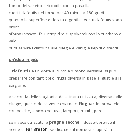
fondo del vasetto e ricoprile con la pastella.
cuoci i clafoutis nel forno per 40 minuti a 180 gradi.
quando la superficie è dorata e gonfia i vostri clafoutis sono
pronti!
sforna i vasetti, falli intiepidire e spolverali con lo zucchero a
velo.
puoi servire i clafoutis alle ciliegie e vaniglia tiepidi o freddi.
un’idea in più:
il
clafoutis
è un dolce al cucchiaio molto versatile, si può
preparare con tanti tipi di frutta diversa in base ai gusti e alla
stagione.
a seconda delle stagioni e della frutta utilizzata, diversa dalle
ciliegie, questo dolce viene chiamato
Flognarde
. provatelo
con pesche, albicocche, uva, lamponi, mirtilli, pere…
se invece utilizzate le
prugne secche
il dessert prende il
nome di
Far Breton
. se cliccate sul nome vi si aprirà la