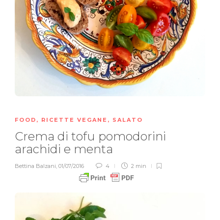
FOOD
,
RICETTE VEGANE
,
SALATO
Crema di tofu pomodorini
arachidi e menta
Bettina Balzani
,
01/07/2016
4
2 min