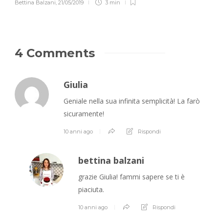
Bettina Balzani
,
21/05/2019
3 min
4 Comments
Giulia
Geniale nella sua infinita semplicità! La farò
sicuramente!
10 anni ago
Rispondi
bettina balzani
grazie Giulia! fammi sapere se ti è
piaciuta.
10 anni ago
Rispondi