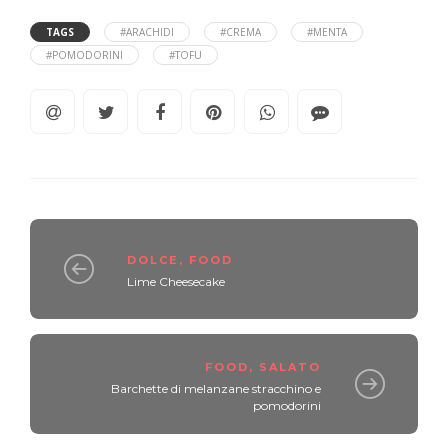
TAGS
#ARACHIDI
#CREMA
#MENTA
#POMODORINI
#TOFU
DOLCE
,
FOOD
Lime Cheesecake
FOOD
,
SALATO
Barchette di melanzane stracchino e
pomodorini