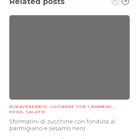
Related posts
ALMAVERDEBIO
,
CUCINARE CON I BAMBINI
,
FOOD
,
SALATO
Sformatini di zucchine con fonduta al
parmigiano e sesamo nero