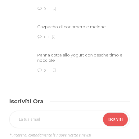
0
Gazpacho di cocomero e melone
1
Panna cotta allo yogurt con pesche timo e
nocciole
0
Iscriviti Ora
* Riceverai comodamente le nuove ricette e news!