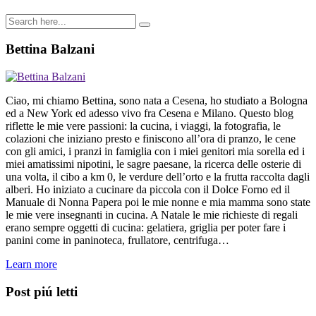
Bettina Balzani
Ciao, mi chiamo Bettina, sono nata a Cesena, ho studiato a Bologna
ed a New York ed adesso vivo fra Cesena e Milano. Questo blog
riflette le mie vere passioni: la cucina, i viaggi, la fotografia, le
colazioni che iniziano presto e finiscono all’ora di pranzo, le cene
con gli amici, i pranzi in famiglia con i miei genitori mia sorella ed i
miei amatissimi nipotini, le sagre paesane, la ricerca delle osterie di
una volta, il cibo a km 0, le verdure dell’orto e la frutta raccolta dagli
alberi. Ho iniziato a cucinare da piccola con il Dolce Forno ed il
Manuale di Nonna Papera poi le mie nonne e mia mamma sono state
le mie vere insegnanti in cucina. A Natale le mie richieste di regali
erano sempre oggetti di cucina: gelatiera, griglia per poter fare i
panini come in paninoteca, frullatore, centrifuga…
Learn more
Post piú letti