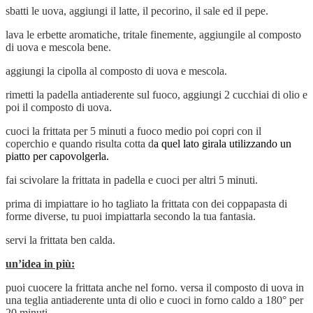
sbatti le uova, aggiungi il latte, il pecorino, il sale ed il pepe.
lava le erbette aromatiche, tritale finemente, aggiungile al composto
di uova e mescola bene.
aggiungi la cipolla al composto di uova e mescola.
rimetti la padella antiaderente sul fuoco, aggiungi 2 cucchiai di olio e
poi il composto di uova.
cuoci la frittata per 5 minuti a fuoco medio poi copri con il
coperchio e quando risulta cotta d
a quel lato girala utilizzando un
piatto per capovolgerla.
fai scivolare la frittata in padella e cuoci per altri 5 minuti.
prima di impiattare io ho tagliato la frittata con dei coppapasta di
forme diverse, tu puoi impiattarla secondo la tua fantasia.
servi la frittata ben calda.
un’idea in più:
puoi cuocere la frittata anche nel forno. versa il composto di uova in
una teglia antiaderente unta di olio e cuoci in forno caldo a 180° per
20 minuti