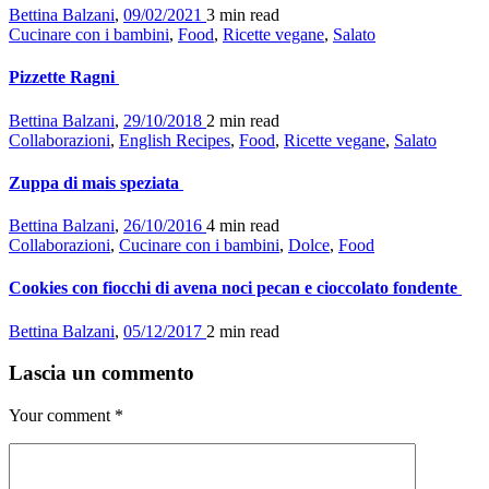
Bettina Balzani
,
09/02/2021
3 min
read
Cucinare con i bambini
,
Food
,
Ricette vegane
,
Salato
Pizzette Ragni
Bettina Balzani
,
29/10/2018
2 min
read
Collaborazioni
,
English Recipes
,
Food
,
Ricette vegane
,
Salato
Zuppa di mais speziata
Bettina Balzani
,
26/10/2016
4 min
read
Collaborazioni
,
Cucinare con i bambini
,
Dolce
,
Food
Cookies con fiocchi di avena noci pecan e cioccolato fondente
Bettina Balzani
,
05/12/2017
2 min
read
Lascia un commento
Your comment
*