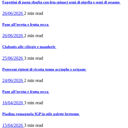
Fagottini di pasta sfoglia con feta spinaci semi di nigella e semi di sesamo
26/06/2026
2 min
read
Pane all’uvetta e frutta secca
26/06/2026
2 min
read
Clafoutis alle ciliegie e mandorle
25/06/2026
3 min
read
Peperoni ripieni di ricotta tonno acciughe e origano
24/06/2026
2 min
read
Pane all’uvetta e frutta secca
16/04/2026
3 min
read
Piadina romagnola IGP in stile galette bretonne
15/04/2026
3 min
read