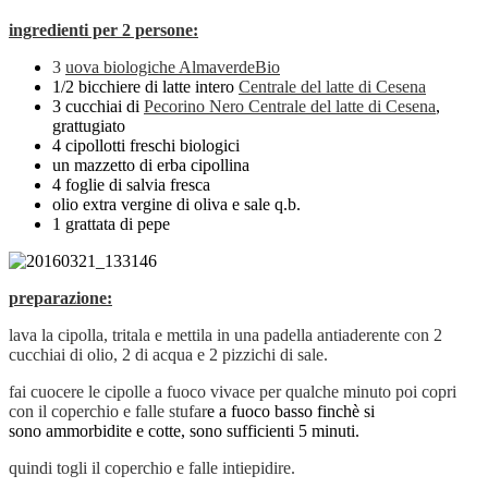
ingredienti per 2 persone:
3
uova biologiche AlmaverdeBio
1/2 bicchiere di latte intero
Centrale del latte di Cesena
3 cucchiai di
Pecorino Nero Centrale del latte di Cesena
,
grattugiato
4 cipollotti freschi biologici
un mazzetto di erba cipollina
4 foglie di salvia fresca
olio extra vergine di oliva e sale q.b.
1 grattata di pepe
preparazione:
lava la cipolla, tritala e mettila in una padella antiaderente con 2
cucchiai di olio, 2 di acqua e 2 pizzichi di sale.
fai cuocere le cipolle a fuoco vivace per qualche minuto poi copri
con il coperchio e falle stufar
e a fuoco basso finchè si
sono ammorbidite e cotte, sono sufficienti 5 minuti.
quindi togli il coperchio e falle intiepidire.