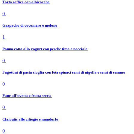
Torta soffice con albicocche
0
Gazpacho di cocomero e melone
1
Panna cotta allo yogurt con pesche timo e nocciole
0
Fagottini di pasta sfoglia con feta spinaci semi di nigella e semi di sesamo
0
Pane all’uvetta e frutta secca
0
Clafoutis alle ciliegie e mandorle
0