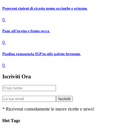
Peperoni ripieni di ricotta tonno acciughe e origano
0
Pane all’uvetta e frutta secca
0
Piadina romagnola IGP in stile galette bretonne
0
Iscriviti Ora
* Riceverai comodamente le nuove ricette e news!
Hot Tags