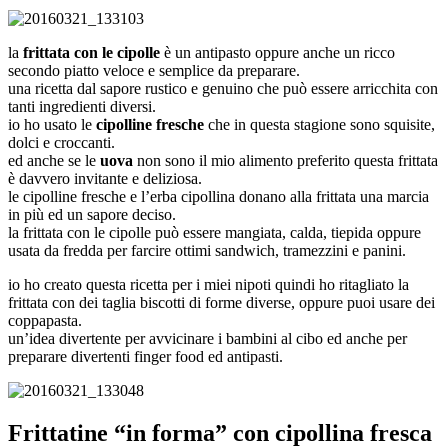
la
frittata con le cipolle
è un antipasto oppure anche un ricco
secondo piatto veloce e semplice da preparare.
una ricetta dal sapore rustico e genuino che può essere arricchita con
tanti ingredienti diversi.
io ho usato le
cipolline fresche
che in questa stagione sono squisite,
dolci e croccanti.
ed anche se le
uova
non sono il mio alimento preferito questa frittata
è davvero invitante e deliziosa.
le cipolline fresche e l’erba cipollina donano alla frittata una marcia
in più ed un sapore deciso.
la frittata con le cipolle può essere mangiata, calda, tiepida oppure
usata da fredda per farcire ottimi sandwich, tramezzini e panini.
io ho creato questa ricetta per i miei nipoti quindi ho ritagliato la
frittata con dei taglia biscotti di forme diverse, oppure puoi usare dei
coppapasta.
un’idea divertente per avvicinare i bambini al cibo ed anche per
preparare divertenti finger food ed antipasti.
Frittatine “in forma” con cipollina fresca