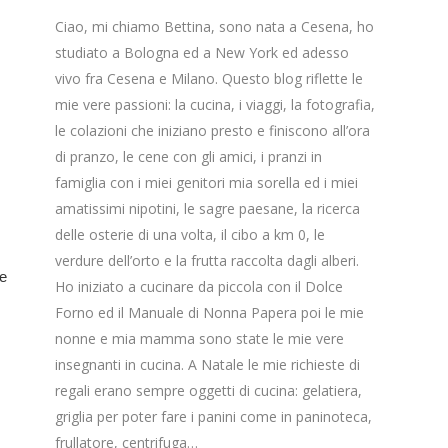
Ciao, mi chiamo Bettina, sono nata a Cesena, ho
studiato a Bologna ed a New York ed adesso
vivo fra Cesena e Milano. Questo blog riflette le
mie vere passioni: la cucina, i viaggi, la fotografia,
le colazioni che iniziano presto e finiscono all’ora
di pranzo, le cene con gli amici, i pranzi in
famiglia con i miei genitori mia sorella ed i miei
amatissimi nipotini, le sagre paesane, la ricerca
delle osterie di una volta, il cibo a km 0, le
verdure dell’orto e la frutta raccolta dagli alberi.
te
Ho iniziato a cucinare da piccola con il Dolce
Forno ed il Manuale di Nonna Papera poi le mie
nonne e mia mamma sono state le mie vere
insegnanti in cucina. A Natale le mie richieste di
regali erano sempre oggetti di cucina: gelatiera,
griglia per poter fare i panini come in paninoteca,
frullatore, centrifuga…