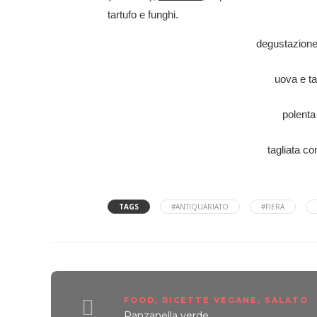
tartufo e funghi.
degustazione
uova e ta
polenta 
tagliata c
TAGS
#ANTIQUARIATO
#FIERA
FOOD
,
RICETTE VEGANE
,
SALATO
Panzanella verde