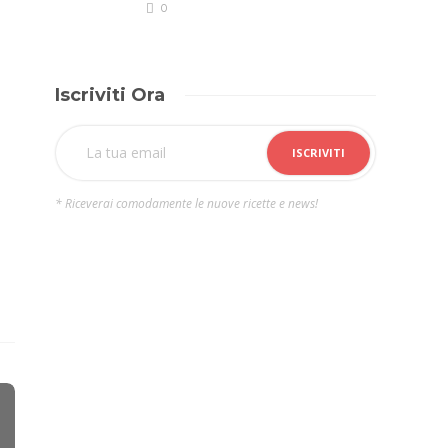
0
Iscriviti Ora
* Riceverai comodamente le nuove ricette e news!