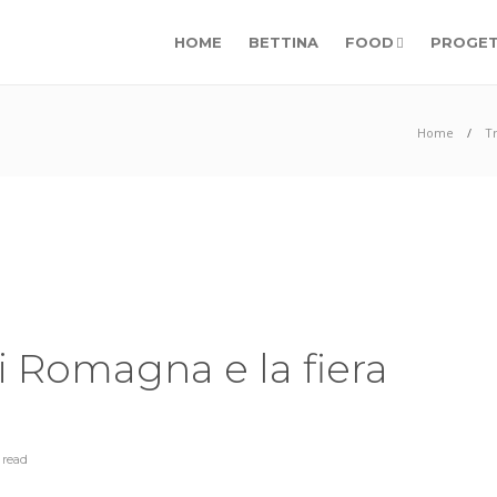
HOME
BETTINA
FOOD
PROGET
Home
T
 Romagna e la fiera
o
n
read