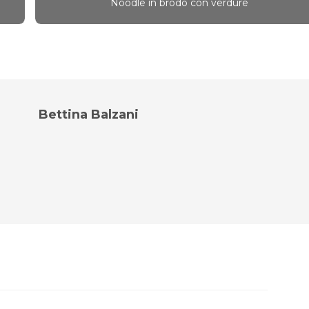
Noodle in brodo con verdure
Bettina Balzani