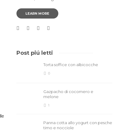
LEARN MORE
Post piú letti
Torta soffice con albicocche
0
Gazpacho di cocomero e
melone
1
lle
Panna cotta allo yogurt con pesche
timo e nocciole