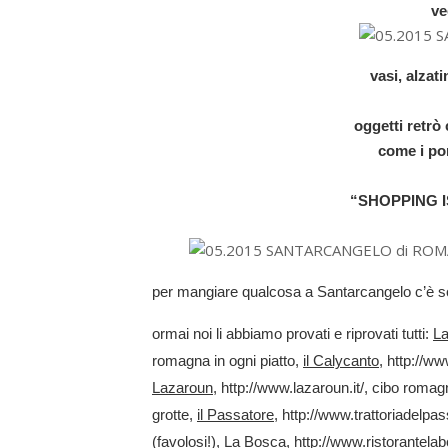
ve
vasi, alzat
oggetti retrò 
come i por
“SHOPPING 
per mangiare qualcosa a Santarcangelo c’è so
ormai noi li abbiamo provati e riprovati tutti:
La
romagna in ogni piatto,
il Calycanto
, http://ww
Lazaroun
, http://www.lazaroun.it/, cibo romag
grotte,
il Passatore
, http://www.trattoriadelpas
(favolosi!),
La Bosca,
http://www.ristorantelab