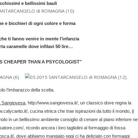
cchissimi e bellissimi bauli
ine e bicchieri di ogni colore e forma
che ti fanno venire in mente l’infanzia
ta caramelle dove infilavi 50 lire…
IS CHEAPER THAN A PSYCOLOGIST”
lo l’imbarazzo della scelta.
 Sangiovesa
, http://www.sangiovesa.it/, un classico dove regna la
w.calycanto.it/, cucina etnica che trae ispirazioni da tutto il mondo,
il
nolo in un bellissimo ambiente consiglio di cenare al piano inferiore ne
satore.com/, ricordo ancora i loro tagliolini al formaggio di fossa
osca.it/, dove abbiamo mangiato oggi ci ha deliziato con formaggi