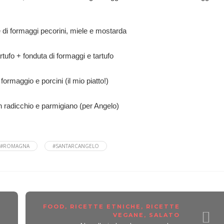
 di formaggi pecorini, miele e mostarda
rtufo + fonduta di formaggi e tartufo
formaggio e porcini (il mio piatto!)
on radicchio e parmigiano (per Angelo)
#ROMAGNA
#SANTARCANGELO
FOOD
,
RICETTE ETNICHE
,
RICETTE
VEGANE
,
SALATO