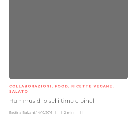
COLLABORAZIONI
,
FOOD
,
RICETTE VEGANE
,
SALATO
Hummus di piselli timo e pinoli
Bettina Balzani
,
14/10/2016
2 min