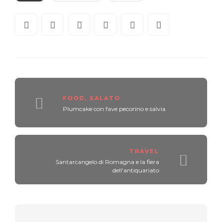
FOOD
,
SALATO
Plumcake con fave pecorino e salvia
TRAVEL
Santarcangelo di Romagna e la fiera
dell'antiquariato