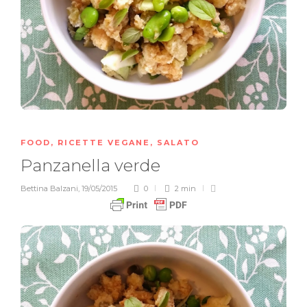
FOOD
,
RICETTE VEGANE
,
SALATO
Panzanella verde
Bettina Balzani
,
19/05/2015
0
2 min