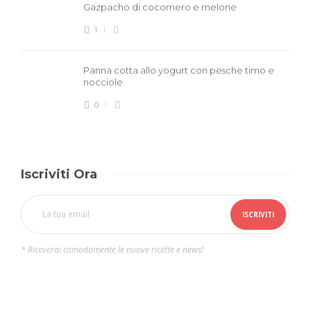
Gazpacho di cocomero e melone
1
Panna cotta allo yogurt con pesche timo e
nocciole
0
Iscriviti Ora
* Riceverai comodamente le nuove ricette e news!