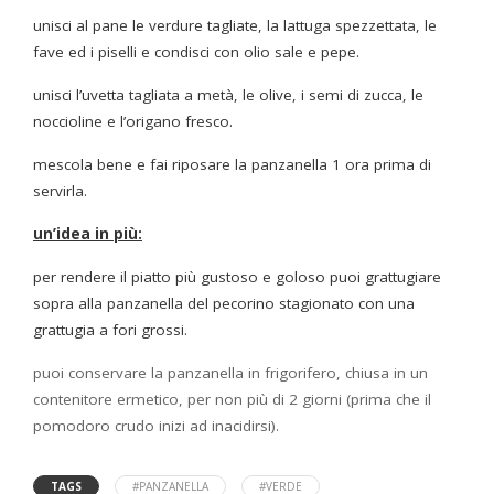
unisci al pane le verdure tagliate, la lattuga spezzettata, le
fave ed i piselli e condisci con olio sale e pepe.
unisci l’uvetta tagliata a metà, le olive, i semi di zucca, le
noccioline e l’origano fresco.
mescola bene e fai riposare la panzanella 1 ora prima di
servirla.
un’idea in più:
per rendere il piatto più gustoso e goloso puoi grattugiare
sopra alla panzanella del pecorino stagionato con una
grattugia a fori grossi.
puoi conservare la panzanella in frigorifero, chiusa in un
contenitore ermetico, per non più di 2 giorni (prima che il
pomodoro crudo inizi ad inacidirsi).
TAGS
#PANZANELLA
#VERDE