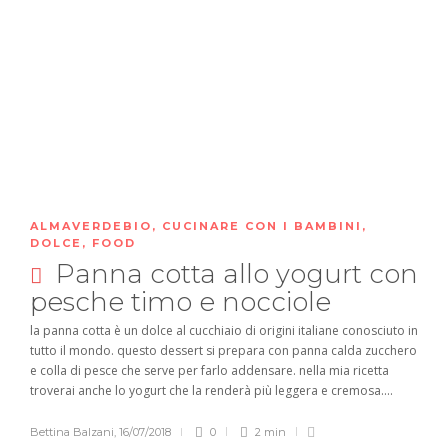
ALMAVERDEBIO
,
CUCINARE CON I BAMBINI
,
DOLCE
,
FOOD
Panna cotta allo yogurt con
pesche timo e nocciole
la panna cotta è un dolce al cucchiaio di origini italiane conosciuto in
tutto il mondo. questo dessert si prepara con panna calda zucchero
e colla di pesce che serve per farlo addensare. nella mia ricetta
troverai anche lo yogurt che la renderà più leggera e cremosa....
Bettina Balzani
,
16/07/2018
0
2 min