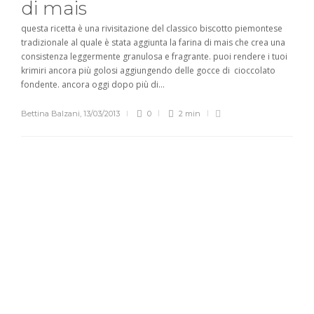
di mais
questa ricetta è una rivisitazione del classico biscotto piemontese
tradizionale al quale è stata aggiunta la farina di mais che crea una
consistenza leggermente granulosa e fragrante. puoi rendere i tuoi
krimiri ancora più golosi aggiungendo delle gocce di cioccolato
fondente. ancora oggi dopo più di...
Bettina Balzani
,
13/03/2013
0
2 min