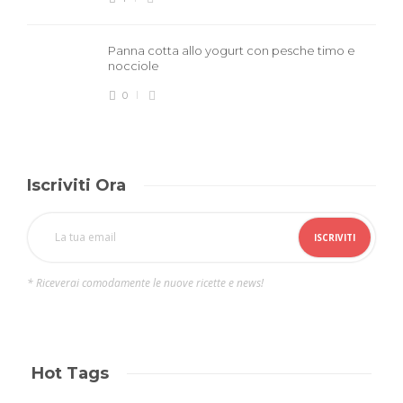
Panna cotta allo yogurt con pesche timo e
nocciole
0
Iscriviti Ora
* Riceverai comodamente le nuove ricette e news!
Hot Tags