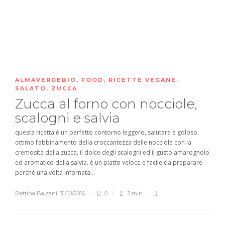
ALMAVERDEBIO
,
FOOD
,
RICETTE VEGANE
,
SALATO
,
ZUCCA
Zucca al forno con nocciole,
scalogni e salvia
questa ricetta è un perfetto contorno leggero, salutare e goloso.
ottimo l’abbinamento della croccantezza delle nocciole con la
cremosità della zucca, il dolce degli scalogni ed il gusto amarognolo
ed aromatico della salvia. è un piatto veloce e facile da preparare
perchè una volta infornata...
Bettina Balzani
,
31/10/2016
0
3 min