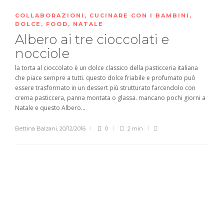
COLLABORAZIONI
,
CUCINARE CON I BAMBINI
,
DOLCE
,
FOOD
,
NATALE
Albero ai tre cioccolati e
nocciole
la torta al cioccolato è un dolce classico della pasticceria italiana
che piace sempre a tutti. questo dolce friabile e profumato può
essere trasformato in un dessert più strutturato farcendolo con
crema pasticcera, panna montata o glassa. mancano pochi giorni a
Natale e questo Albero...
Bettina Balzani
,
20/12/2016
0
2 min