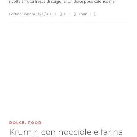
ricotta e frutta fresca di stagione. Un dolce poco calorico ma...
Bettina Balzani
,
20/10/2016
0
3 min
DOLCE
,
FOOD
Krumiri con nocciole e farina