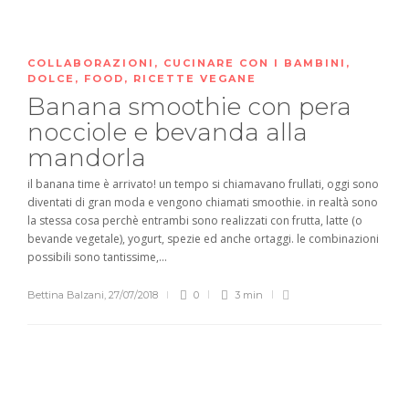
COLLABORAZIONI
,
CUCINARE CON I BAMBINI
,
DOLCE
,
FOOD
,
RICETTE VEGANE
Banana smoothie con pera
nocciole e bevanda alla
mandorla
il banana time è arrivato! un tempo si chiamavano frullati, oggi sono
diventati di gran moda e vengono chiamati smoothie. in realtà sono
la stessa cosa perchè entrambi sono realizzati con frutta, latte (o
bevande vegetale), yogurt, spezie ed anche ortaggi. le combinazioni
possibili sono tantissime,...
Bettina Balzani
,
27/07/2018
0
3 min