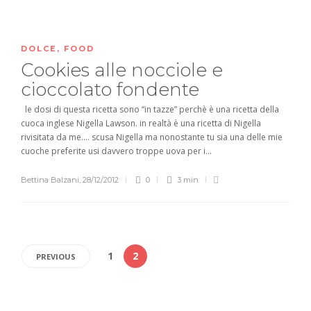
DOLCE
,
FOOD
Cookies alle nocciole e
cioccolato fondente
le dosi di questa ricetta sono “in tazze” perchè è una ricetta della
cuoca inglese Nigella Lawson. in realtà è una ricetta di Nigella
rivisitata da me…. scusa Nigella ma nonostante tu sia una delle mie
cuoche preferite usi davvero troppe uova per i...
Bettina Balzani
,
28/12/2012
0
3 min
1
2
PREVIOUS