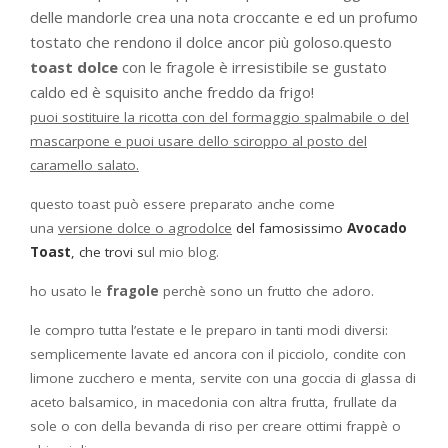
delle mandorle crea una nota croccante e ed un profumo
tostato che rendono il dolce ancor più goloso.questo
toast dolce
con le fragole è irresistibile se gustato
caldo ed è squisito anche freddo da frigo!
puoi sostituire la ricotta con del formaggio spalmabile o del
mascarpone e puoi usare dello sciroppo al posto del
caramello salato.
questo toast può essere preparato anche come
una
versione dolce o agrodolce
del famosissimo
Avocado
Toast
, che trovi s
ul mio blog.
ho usato le
fragole
perchè sono un frutto che adoro.
le compro tutta l’estate e le preparo in tanti modi diversi:
semplicemente lavate ed ancora con il picciolo, condite con
limone zucchero e menta, servite con una goccia di glassa di
aceto balsamico, in macedonia con altra frutta, frullate da
sole o con della bevanda di riso per creare ottimi frappè o