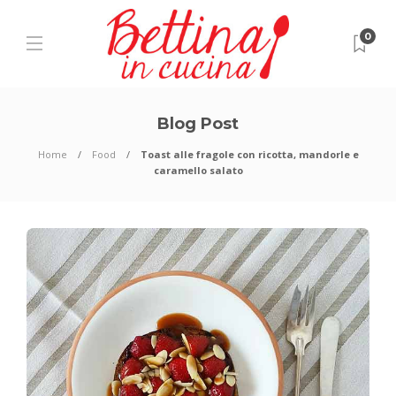
0
Blog Post
Home
Food
Toast alle fragole con ricotta, mandorle e
caramello salato