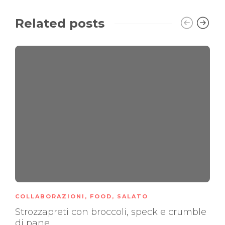
Related posts
COLLABORAZIONI
,
FOOD
,
SALATO
Strozzapreti con broccoli, speck e crumble
di pane