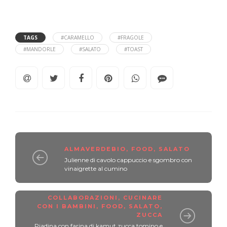
TAGS
#CARAMELLO
#FRAGOLE
#MANDORLE
#SALATO
#TOAST
ALMAVERDEBIO
,
FOOD
,
SALATO
Julienne di cavolo cappuccio e sgombro con
vinaigrette al cumino
COLLABORAZIONI
,
CUCINARE
CON I BAMBINI
,
FOOD
,
SALATO
,
ZUCCA
Piadina con farina di kamut zucca tomino e